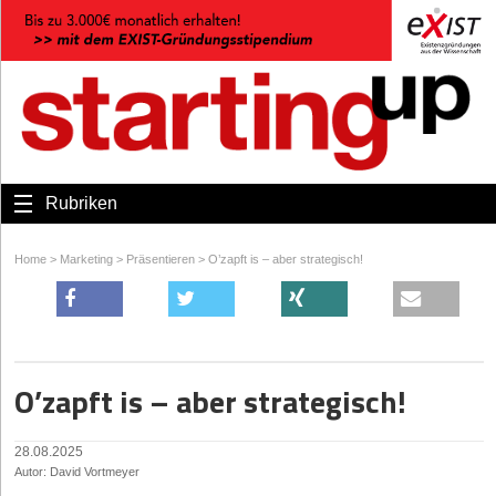
Rubriken
Home
>
Marketing
>
Präsentieren
>
O’zapft is – aber strategisch!
O’zapft is – aber strategisch!
28.08.2025
Autor: David Vortmeyer