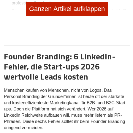
professionell zu bleiben.
Ganzen Artikel aufklappen
Ein später Nachmittag oder Abend – Embat startet ab 16.45
Uhr – passt am besten. So können geschäftliche Gespräche
früh beginnen, bevor der Abend in ein gemeinsames,
lockeres Beisammensein übergeht.
Ein kleiner Tisch mit rund zehn Plätzen sorgt für intensive
Gespräche statt oberflächlichem Networking.
Eine gute Mischung aus Team-Mitgliedern und externen
Founder Branding: 6 LinkedIn-
Gästen (zum Beispiel potenzielle Kund*innen, Partner*innen
Fehler, die Start-ups 2026
und bestehende Kontakte) hält Gespräche natürlich und
verhindert, dass es zu „sales-lastig“ wirkt.
wertvolle Leads kosten
Wiesn-Tische sind knapp – sehr knapp. Frühzeitig buchen!
Wer Einladungen rechtzeitig verschickt und mit einer
Menschen kaufen von Menschen, nicht von Logos. Das
persönlichen Note versieht, macht den Unterschied.
Personal Branding der Gründer*innen ist heute oft der stärkste
Das Oktoberfest ist ein einzigartiges Erlebnis. Besonders
und kosteneffizienteste Marketingkanal für B2B- und B2C-Start-
internationale Gäste schätzen die authentische bayerische
ups. Doch die Plattform hat sich verändert. Wer 2026 auf
Tradition. Um einen Kulturschock zu vermeiden und vor
LinkedIn Reichweite aufbauen will, muss mehr liefern als PR-
allem internationalen Gästen Sicherheit zu geben, kann ein
Phrasen. Diese sechs Fehler solltet ihr beim Founder Branding
kurzes Briefing nicht schaden, das der Einladung beigefügt
dringend vermeiden.
ist. Inhalt: Was ziehe ich an? Was darf ich mit ins Zelt