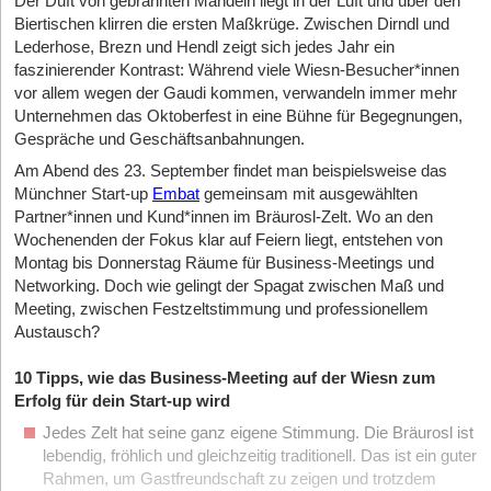
Der Duft von gebrannten Mandeln liegt in der Luft und über den
Biertischen klirren die ersten Maßkrüge. Zwischen Dirndl und
Lederhose, Brezn und Hendl zeigt sich jedes Jahr ein
faszinierender Kontrast: Während viele Wiesn-Besucher*innen
vor allem wegen der Gaudi kommen, verwandeln immer mehr
Unternehmen das Oktoberfest in eine Bühne für Begegnungen,
Gespräche und Geschäftsanbahnungen.
Am Abend des 23. September findet man beispielsweise das
Münchner Start-up
Embat
gemeinsam mit ausgewählten
Partner*innen und Kund*innen im Bräurosl-Zelt. Wo an den
Wochenenden der Fokus klar auf Feiern liegt, entstehen von
Montag bis Donnerstag Räume für Business-Meetings und
Networking. Doch wie gelingt der Spagat zwischen Maß und
Meeting, zwischen Festzeltstimmung und professionellem
Austausch?
10 Tipps, wie das Business-Meeting auf der Wiesn zum
Erfolg für dein Start-up wird
Jedes Zelt hat seine ganz eigene Stimmung. Die Bräurosl ist
lebendig, fröhlich und gleichzeitig traditionell. Das ist ein guter
Rahmen, um Gastfreundschaft zu zeigen und trotzdem