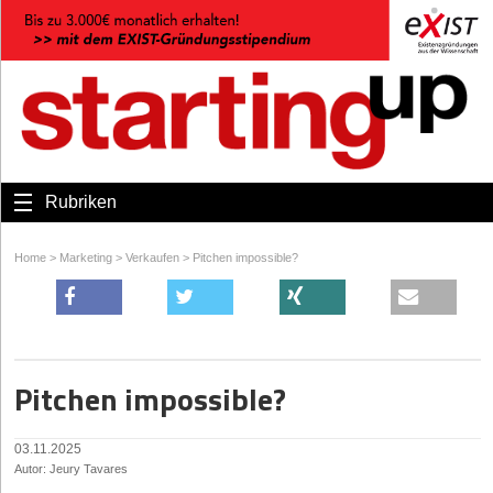
Rubriken
Home
>
Marketing
>
Verkaufen
>
Pitchen impossible?
Pitchen impossible?
03.11.2025
Autor: Jeury Tavares