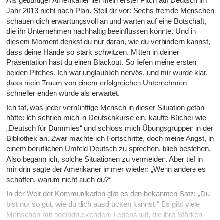
Als gebürtiger Amerikaner lief mein erster Pitch auf Deutsch im
Jahr 2013 nicht nach Plan. Stell dir vor: Sechs fremde Menschen
schauen dich erwartungsvoll an und warten auf eine Botschaft,
die ihr Unternehmen nachhaltig beeinflussen könnte. Und in
diesem Moment denkst du nur daran, wie du verhindern kannst,
dass deine Hände so stark schwitzen. Mitten in deiner
Präsentation hast du einen Blackout. So liefen meine ersten
beiden Pitches. Ich war unglaublich nervös, und mir wurde klar,
dass mein Traum von einem erfolgreichen Unternehmen
schneller enden würde als erwartet.
Ich tat, was jeder vernünftige Mensch in dieser Situation getan
hätte: Ich schrieb mich in Deutschkurse ein, kaufte Bücher wie
„Deutsch für Dummies“ und schloss mich Übungsgruppen in der
Bibliothek an. Zwar machte ich Fortschritte, doch meine Angst, in
einem beruflichen Umfeld Deutsch zu sprechen, blieb bestehen.
Also begann ich, solche Situationen zu vermeiden. Aber tief in
mir drin sagte der Amerikaner immer wieder: „Wenn andere es
schaffen, warum nicht auch du?“
In der Welt der Kommunikation gibt es den bekannten Satz: „Du
bist nur so gut, wie du dich ausdrücken kannst.“ Es gibt viele
Menschen mit beeindruckendem Lebenslauf, die ihre Stärken