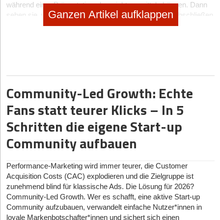
während einer Präsentation aber nicht vermitteln können. Dann
Ganzen Artikel aufklappen
sehen sie, wie weniger kompetente Personen Deals abschließen
oder Beförderungen erhalten, die eigentlich ihnen hätten zustehen
sollen. Ich war einer von ihnen.
Nach unzähligen Stunden der Recherche, des Coachings und
der Weiterbildung erkannte ich, dass Vokabeln zwar wichtig sind,
es aber fünf weitere Elemente gibt, die entscheidend sind, um
den richtigen Eindruck von dir und deinem Unternehmen in einer
Community-Led Growth: Echte
dir fremden Sprache zu hinterlassen.
Fans statt teurer Klicks – In 5
Sechs Schlüssel, die du für einen erfolgreichen Pitch auf
Schritten die eigene Start-up
Englisch berücksichtigen solltest
Community aufbauen
1. Verschaffe dir echte Klarheit
Bevor du denkst, dass du mehr Vokabeln brauchst – halte kurz
Performance-Marketing wird immer teurer, die Customer
inne. Werde dir zunächst über deine Botschaft klar. Sobald du
Acquisition Costs (CAC) explodieren und die Zielgruppe ist
genau weißt, was du sagen willst, überlege dir, warum es für dein
zunehmend blind für klassische Ads. Die Lösung für 2026?
Publikum relevant ist: Wie wird es sich fühlen? Was wird es mit
Community-Led Growth. Wer es schafft, eine aktive Start-up
deiner Botschaft anfangen?
Community aufzubauen, verwandelt einfache Nutzer*innen in
Ein Kunde von mir, der bei einer der führenden Automarken in
loyale Markenbotschafter*innen und sichert sich einen