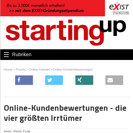
Rubriken
Home
>
Praxis
>
Online-Handel
>
Online-Kundenbewertungen
Online-Kundenbewertungen - die
vier größten Irrtümer
Autor: Remo Fyda