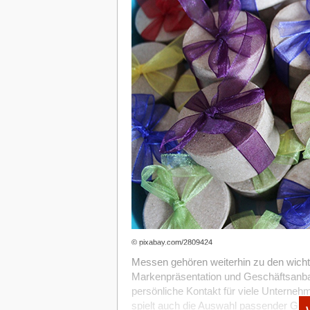
der Optimierungs-To-Dos! Nach einer Aus
wenn sie länger als 3 Sekunden benötigt
Webseite kann also ein großes Problem
schnell deine Webseite lädt, empfehle ic
Öffne das Tool und gib die URL ein. Beim
nächsten an deiner aktuellen Position i
Anschließend erhältst du eine kostenlos
Laden benötigt hat. Diese Zeit sollte nic
hoch, kannst du Folgendes tun:
das Caching deiner Seite aktivieren
Werbung vermeiden
CSS und Javascript verkleinern
Bilder erst später laden lassen (Lazy 
einen guten Hosting-Anbieter nutzen
© pixabay.com/2809424
Für Wordpress gibt es für diese Einstel
Messen gehören weiterhin zu den wicht
lässt sich die Seite ohne erweitertes t
Markenpräsentation und Geschäftsanbah
einfach beschleunigen. Aber auch von Go
persönliche Kontakt für viele Unterneh
mobile Webseitenversion überprüft und t
spielt auch die Auswahl passender Giv