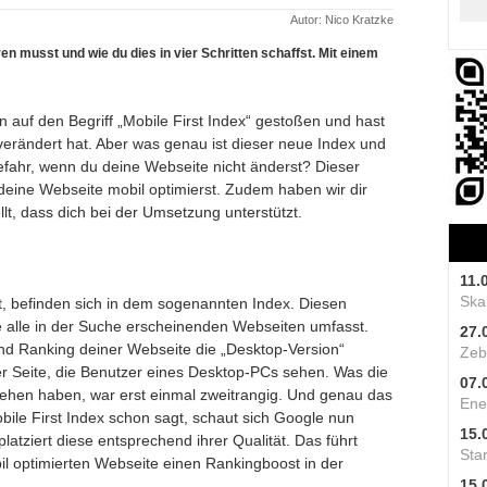
Autor: Nico Kratzke
n musst und wie du dies in vier Schritten schaffst. Mit einem
hon auf den Begriff „Mobile First Index“ gestoßen und hast
erändert hat. Aber was genau ist dieser neue Index und
efahr, wenn du deine Webseite nicht änderst? Dieser
 du deine Webseite mobil optimierst. Zudem haben wir dir
llt, dass dich bei der Umsetzung unterstützt.
11.
Skal
st, befinden sich in dem sogenannten Index. Diesen
die alle in der Suche erscheinenden Webseiten umfasst.
27.
nd Ranking deiner Webseite die „Desktop-Version“
Zeb
ner Seite, die Benutzer eines Desktop-PCs sehen. Was die
07.
hen haben, war erst einmal zweitrangig. Und genau das
Ene
ile First Index schon sagt, schaut sich Google nun
15.
atziert diese entsprechend ihrer Qualität. Das führt
Star
il optimierten Webseite einen Rankingboost in der
15.