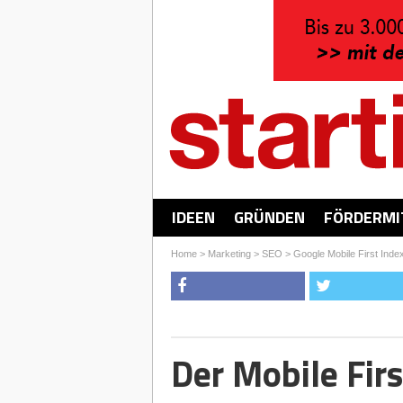
IDEEN
GRÜNDEN
FÖRDERMI
Home
>
Marketing
>
SEO
>
Google Mobile First Inde
Der Mobile Firs