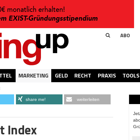
ABO
TTEL
MARKETING
GELD
RECHT
PRAXIS
TOOLS
x
share me!
weiterleiten
Jet
abo
t Index
Grü