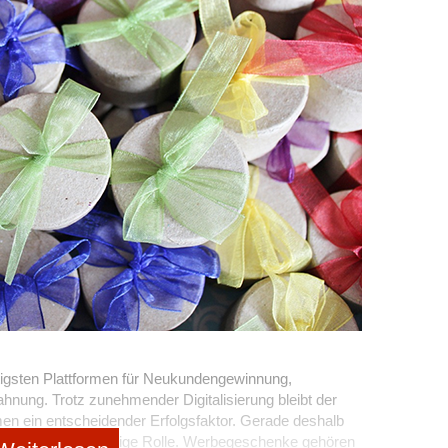
wertung verlassen über 40 Prozent der Nutzer die Seite,
, um vollständig geladen zu sein. Eine langsame
 werden und bares Geld kosten. Um zu überprüfen, wie
h dir das Pingdom-Tool.
 Serverstandort solltest du einen Server wählen, der am
st. Für Deutschland wäre das der schwedische Server.
e Analyse und siehst, wie lange deine Webseite zum
ht länger als 2 bis 3 Sekunden sein. Ist deine Ladezeit zu
Load)
lungen gute PlugIns, wie zum Beispiel WPRocket. Damit
igsten Plattformen für Neukundengewinnung,
echnisches Wissen oder Programmierkenntnisse ganz
nung. Trotz zunehmender Digitalisierung bleibt der
ogle selbst gibt es ein sehr bekanntes Tool, das deine
men ein entscheidender Erfolgsfaktor. Gerade deshalb
echnisch sehr gut einschätzt. Bei Google Insights kannst
e-aways eine wichtige Rolle. Werbegeschenke gehören