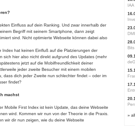
IAA
eren?
16.
Inv
ekten Einfluss auf dein Ranking. Und zwar innerhalb der
23.
einem Begriff mit seinem Smartphone, dann zeigt
DME
imiert sind. Nicht optimierte Webseite können dabei also
28.
Bit
 Index hat keinen Einfluß auf die Platzierungen der
09.
 sich hier also nicht direkt aufgrund des Updates (mehr
deG
ätestens jetzt auf die Mobilfreundlichkeit deiner
ttlerweile jeder zweite Besucher mit einem mobilen
15.
 dass dich jeder Zweite nun schlechter findet – oder im
Fra
ser findet?
17.
Ent
ch machst
20.
Per
r Mobile First Index ist kein Update, das deine Webseite
nnen wird. Kommen wir nun von der Theorie in die Praxis.
» al
n wir dir nun zeigen, wie du deine Webseite