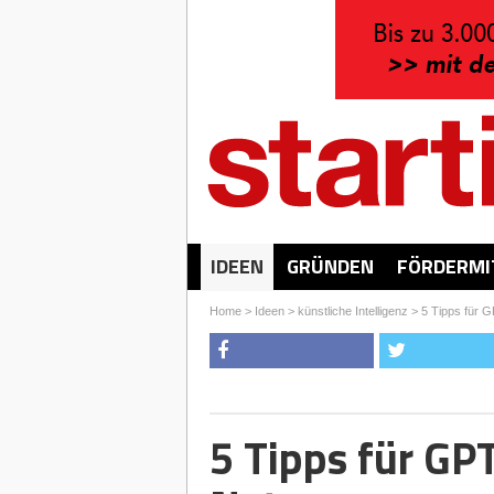
IDEEN
GRÜNDEN
FÖRDERMI
Home
>
Ideen
>
künstliche Intelligenz
>
5 Tipps für G
5 Tipps für GP