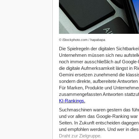
© iStockphoto.com / hapabapa
Die Spielregeln der digitalen Sichtbark
Unternehmen müssen sich neu aufstelle
noch immer ausschließlich auf Google-R
die digitale Aufmerksamkeit längst in 
Gemini ersetzen zunehmend die klassisc
sondern direkte, aufbereitete Antworte
Für Marken, Produkte und Unternehmen 
zusammengefassten Antworten stattzufin
KI-Rankings.
Suchmaschinen waren gestern das führ
und vor allem das Google-Ranking war e
Seiten. In Zukunft entscheiden dagegen 
und empfohlen werden. Und wer in diese
Draht zur Zielgruppe.