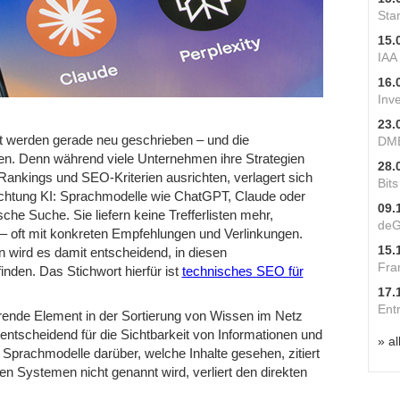
Star
15.
IAA
16.
Inv
23.
eit werden gerade neu geschrieben – und die
DME
n. Denn während viele Unternehmen ihre Strategien
28.
ankings und SEO-Kriterien ausrichten, verlagert sich
Bit
Richtung KI: Sprachmodelle wie ChatGPT, Claude oder
09.
he Suche. Sie liefern keine Trefferlisten mehr,
deG
n – oft mit konkreten Empfehlungen und Verlinkungen.
15.
wird es damit entscheidend, in diesen
Fra
den. Das Stichwort hierfür ist
technisches SEO für
17.
Ent
ende Element in der Sortierung von Wissen im Netz
ntscheidend für die Sichtbarkeit von Informationen und
» al
Sprachmodelle darüber, welche Inhalte gesehen, zitiert
n Systemen nicht genannt wird, verliert den direkten