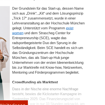
inieren Funktionen oder verschweigen relevante
eit ein strategischer Hinweis auf Unsichtbarkeit. Wenn
Der Grundstein für das Start-up, dessen Name
 dich mit einem Mitbewerber verwechselt, zeigt das:
sich aus „Drink“, „Kit“ und dem Lösungsprinzip
ell – aber nicht stabil genug verankert, um korrekt
„Trick 17“ zusammensetzt, wurde in einer
Lehrveranstaltung an der Hochschule München
gelegt. Unterstützt vom Programm
exist
-Sichtbarkeit
women
und dem Strascheg Center for
gen können Unternehmen sofort umsetzen können –
Entrepreneurship (SCE), wagte das
B2C-Bereich aktiv sind.
radsportbegeisterte Duo den Sprung in die
Selbständigkeit. Beim SCE handelt es sich um
ucht heute eine kanonische „About“-Seite, ergänzt um
das Gründungszentrum der Hochschule
kups und gleiche Namensverwendungen auf Plattformen
München, das als Start-up-Hub junge
Unternehmen von der ersten Ideenentwicklung
e bevorzugen Inhalte mit klaren Update-Daten (z.B.
bis zur Marktreife mit Know-how, Netzwerken,
zustand gelten Inhalte als veraltet – und werden
Mentoring und Förderprogrammen begleitet.
Crowdfunding als Markttest
seine Websuche auf Bing stützt, ist dessen Indexierung
indbar ist, existiert in GPT-Antworten nicht.
Dass in der Nische eine enorme Nachfrage
besteht, bewies die Kickstarter-Kampagne im
 sollten nicht mehr aus langen Fließtexten bestehen,
September 2025: Das Finanzierungsziel von
rukturen, Listen und Zwischenfazits aufgebaut sein.
8.000 Euro war in nur 33 Stunden geknackt, am