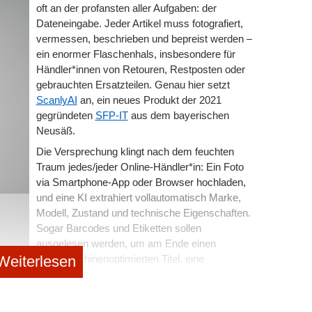
ptimieren. „Genau diese Balance hat uns die meiste
oft an der profansten aller Aufgaben: der
zusammen.
Dateneingabe. Jeder Artikel muss fotografiert,
ssieren:
vermessen, beschrieben und bepreist werden –
änzt, dass unzählige Iterationen nötig waren, um
ein enormer Flaschenhals, insbesondere für
ch den 3D-Druck konnten wir sehr schnell neue
Händler*innen von Retouren, Restposten oder
rt sie den rasanten Prototypen-Prozess. „Unser Ziel war
“: Warum Ex-Zalando-Managerin Dr. Saskia
gebrauchten Ersatzteilen. Genau hier setzt
dergrund steht.“
uilding setzt
ScanlyAI
an, ein neues Produkt der 2021
gegründeten
SFP-IT
aus dem bayerischen
Neusäß.
ups: thyssenkrupp-Spin-off pacemaker.ai wagt
Die Versprechung klingt nach dem feuchten
Traum jedes/jeder Online-Händler*in: Ein Foto
via Smartphone-App oder Browser hochladen,
und eine KI extrahiert vollautomatisch Marke,
 Das Stromnetz ist das neue Gold
Modell, Zustand und technische Eigenschaften.
Sogar Barcodes und Etiketten sollen
ausgelesen werden, um am Ende einen
nen: Wie „brillante Blödmänner“ das eigene
Weiterlesen
suchmaschinenoptimierten Titel, eine
Beschreibung und einen marktgerechten
Preisvorschlag auszuspucken. Die Zeit pro
Inserat soll so auf unter eine Minute sinken.