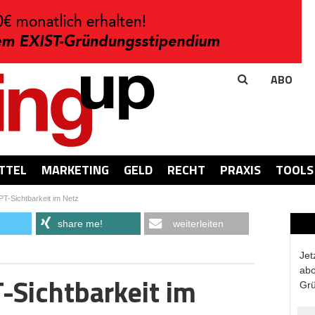
ABO
TTEL
MARKETING
GELD
RECHT
PRAXIS
TOOLS
PT-Sichtbarkeit im Netz
share me!
weiterleiten
Jet
abo
T-Sichtbarkeit im
Grü