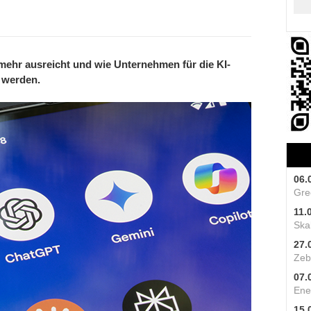
mehr ausreicht und wie Unternehmen für die KI-
 werden.
06.
Gre
11.
Skal
27.
Zeb
07.
Ene
15.