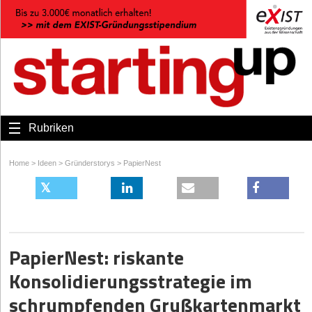
Rubriken
Home
>
Ideen
>
Gründerstorys
>
PapierNest
PapierNest: riskante
Konsolidierungsstrategie im
schrumpfenden Grußkartenmarkt