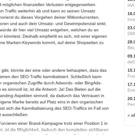
d möglichen finanziellen Verlusten entgegenwirken.
IAA
en Traffic weiterhin ab und kann so seinen Umsatz
16.
Ignorierst du dieses Vorgehen deiner Mitkonkurrenten,
Inv
rloren und auch dein Umsatz- und Gewinnpotenzial sinkt.
23.
würde dir hier viel Umsatz entgehen, welchen du an
DME
n könntest. Deshalb empfiehlt es sich, mit einer eigenen
28.
eine Marken-Keywords kommt, auf deine Shopseiten zu
Bit
09.
deG
r gibt, könnte der eine oder andere behaupten, dass das
15.
Fra
en den SEO-Traffic kannibalisiert. Schließlich kann
der organischen Zugriffe durch Adwords- oder BingAds-
17.
es sinnvoll ist, ist die Antwort: Ja! Das Bieten auf die
Ent
randing-Aspekten sinnvoll, da dadurch das Vertrauen in
20.
igene Marke bereits auf Platz eins in den organischen
Per
sst sich die Kannibalisierung des SEO-Traffics im Fall von
t ausschließen.
» al
Forcieren einer Brand-Kampagne trotz einer Position 1 in
, ist die Möglichkeit, dadurch den kompletten sichtbaren