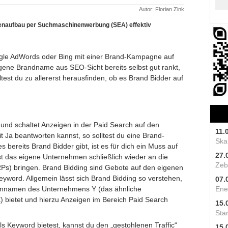
Autor: Florian Zink
enaufbau per Suchmaschinenwerbung (SEA) effektiv
Google AdWords oder Bing mit einer Brand-Kampagne auf
gene Brandname aus SEO-Sicht bereits selbst gut rankt,
lltest du zu allererst herausfinden, ob es Brand Bidder auf
 und schaltet Anzeigen in der Paid Search auf den
11.
a beantworten kannst, so solltest du eine Brand-
Skal
 bereits Brand Bidder gibt, ist es für dich ein Muss auf
27.
st das eigene Unternehmen schließlich wieder an die
Zeb
s) bringen. Brand Bidding sind Gebote auf den eigenen
word. Allgemein lässt sich Brand Bidding so verstehen,
07.
nnamen des Unternehmens Y (das ähnliche
Ene
) bietet und hierzu Anzeigen im Bereich Paid Search
15.
Star
s Keyword bietest, kannst du den „gestohlenen Traffic“
15.