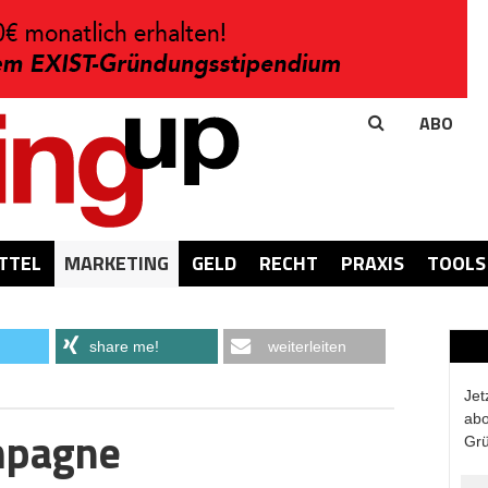
ABO
TTEL
MARKETING
GELD
RECHT
PRAXIS
TOOLS
share me!
weiterleiten
Jet
abo
mpagne
Grü