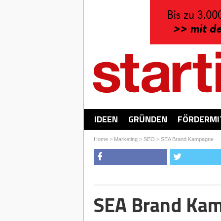
IDEEN
GRÜNDEN
FÖRDERMI
Home
>
Marketing
>
SEO
>
SEA Brand Kampagne
SEA Brand Ka