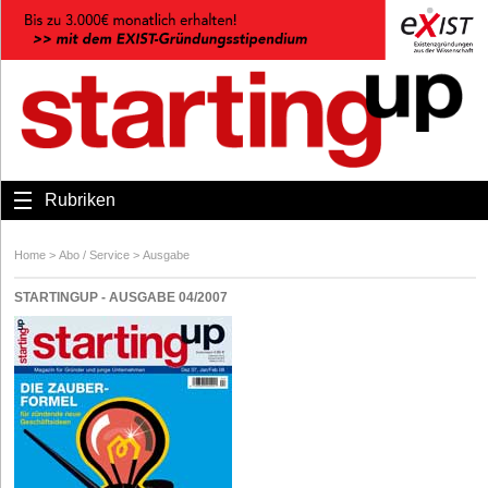
Rubriken
Home
>
Abo / Service
>
Ausgabe
STARTINGUP - AUSGABE 04/2007