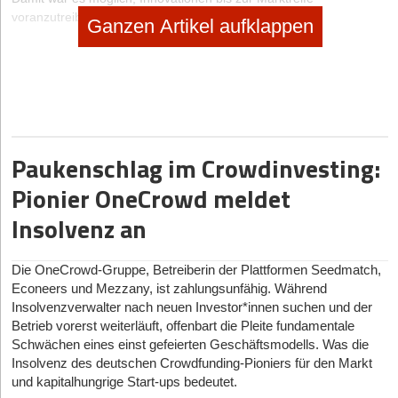
voranzutreiben.
Ganzen Artikel aufklappen
Mit der nötigen Präzision und dem Know-how seiner Mitarbeiter
überzeugte Fritsch seine Kapitalgeber: „Wir hatten einen
konkreten Geschäfts- bzw. Finanzplan und konnten genau
angeben, welcher Geldbedarf beispielsweise für Produktion und
Marketing bestand.“ Das ist allerdings bei vielen mittelständischen
Unternehmen eher die Ausnahme.
Paukenschlag im Crowdinvesting:
Laut Auswertung der Deutschen Industrie- und Handelskammern
geht jeder zweite Gründer schlecht vorbereitet in das Gespräch mit
Pionier OneCrowd meldet
Kapitalgebern. 46 Prozent können kein ausgereiftes
Insolvenz an
Geschäftskonzept vorlegen. 27 Prozent sind nicht in der Lage,
Nachfragen zum eigenen Businessplan schlüssig zu beantworten.
Damit können sie ihre Kosten und Erlöse sowie ihren Kapitalbedarf
Die OneCrowd-Gruppe, Betreiberin der Plattformen Seedmatch,
nur unzureichend einschätzen. Wegen fehlender Konzepte für die
Econeers und Mezzany, ist zahlungsunfähig. Während
Umsetzung ihrer Ideen und mangelnder Sicherheiten verweigern
Insolvenzverwalter nach neuen Investor*innen suchen und der
Banken und Investoren häufig das Bereitstellen von Geld. Damit
Betrieb vorerst weiterläuft, offenbart die Pleite fundamentale
Ihnen diese und weitere kapitale Fehler nicht unterlaufen, haben
Schwächen eines einst gefeierten Geschäftsmodells. Was die
wir die klassischen Todsünden der Unternehmensfinanzierung
Insolvenz des deutschen Crowdfunding-Pioniers für den Markt
zusammengestellt.
und kapitalhungrige Start-ups bedeutet.