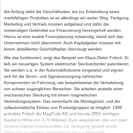
Am Anfang steht die Geschäftsidee, bis zur Entwicklung eines
marktfähigen Produktes ist es allerdings ein weiter Weg. Fertigung,
Marketing und Vertrieb müssen aufgebaut und dafür die
notwendigen Geldmittel zur Finanzierung hereingeholt werden.
Hierzu ist eine exakte Finanzplanung notwendig, damit sich das
Unternehmen nicht übernimmt. Auch Kapitalgeber müssen mit
einem detaillierten Geschäftsplan überzeugt werden.
Wie das funktioniert, zeigt das Beispiel von Klaus-Dieter Fritsch. Er
ließ ein neuartiges System elektrischer Steckverbinder patentieren.
Sie werden u.a. in der Automobilindustrie eingesetzt und eignen
sich für die Strom- und Signalversorgung zahlreicher
Komponenten im Fahrzeug, wie beispielsweise die Verkabelung
von schwer zugänglichen Bereichen. Sie arbeiten anstelle einer
mechanischen Steckung mit einem magnetischen
Verbindungssystem. Das vereinfacht die Montagezeit, und der
vollautomatische Einbau von Produktgruppen ist möglich. 1999
gründete Fritsch die MagCode AG und konnte 2001 wichtiges
Kapital in Höhe von 3,75 Millionen Euro akquirieren, das von zwei
Venture-Capital-Gesellschaften zur Verfügung gestellt wurde.
Damit war es möglich, Innovationen bis zur Marktreife