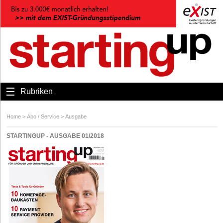
Rubriken
Home
>
Abo / Service
>
Ausgabe
STARTINGUP - AUSGABE 01/2018