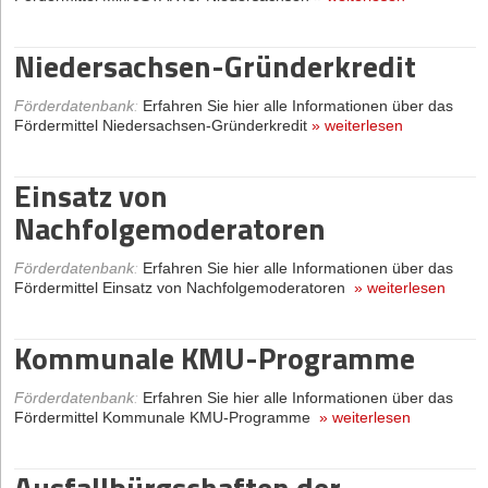
Nachhaltigkeit
»
weiterlesen
Wachstumsdarlehen
Niedersachsen-Gründerkredit
Aquakultur und Fischwirtschaft –
Förderdatenbank
:
Erfahren Sie hier alle Informationen über das
Fördermittel KMU-Fonds - Gründungs- und
Wachstum
Wachstumsdarlehen
»
weiterlesen
Förderdatenbank
:
Erfahren Sie hier alle Informationen über das
Fördermittel Niedersachsen-Gründerkredit
»
weiterlesen
Förderdatenbank
:
Erfahren Sie hier alle Informationen über das
KMU-Fonds -
Fördermittel Aquakultur und Fischwirtschaft –
Einsatz von
Wachstum
»
weiterlesen
Wachstumsdarlehen
Nachfolgemoderatoren
Förderung von Investitionen in
Förderdatenbank
:
Erfahren Sie hier alle Informationen über das
Fördermittel KMU-Fonds - Wachstumsdarlehen
»
weiterlesen
Förderdatenbank
:
Erfahren Sie hier alle Informationen über das
der Seefischerei (FIS-BMEL)
Fördermittel Einsatz von Nachfolgemoderatoren
»
weiterlesen
Coaching BONUS
Förderdatenbank
:
Erfahren Sie hier alle Informationen über das
Kommunale KMU-Programme
Fördermittel Förderung von Investitionen in der Seefischerei (FIS-
BMEL)
»
weiterlesen
Förderdatenbank
:
Erfahren Sie hier alle Informationen über das
Fördermittel Coaching BONUS
»
weiterlesen
Förderdatenbank
:
Erfahren Sie hier alle Informationen über das
Fördermittel Kommunale KMU-Programme
»
weiterlesen
Förderung von Maßnahmen zur
Coaching in der
Anpassung der Fischereitätigkeit
Ausfallbürgschaften der