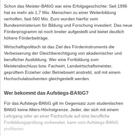
Schon das Meister-BAföG war eine Erfolgsgeschichte: Seit 1996
Förderdatenbank
:
Erfahren Sie hier alle Informationen über das
hat es mehr als 1,7 Mio. Menschen zu einer Weiterbildung
Fördermittel Landwirtschaft – Wachstum
»
weiterlesen
verholfen, fast 560 Mio. Euro wurden hierfür vom
Das Inventied-Gründungsteam Lukas Kalnik, Markus Weidmann, Jan Schellhaaß und
Bundesministerium für Bildung und Forschung investiert. Das neue
Trang Lam (c) Inventied
Förderung des Know-how-
Förderprogramm ist noch breiter aufgestellt und bietet deutlich
Inventied: erleichtert den Zivil- und Katastrophenschutz
Transfers im Handwerk
höhere Förderbeiträge.
Seine Projektgruppe hatte Erfolg: Das EXIST-
Wirtschaftspolitisch ist das Ziel des Förderinstruments die
Gründungsstipendium ermöglichte die Entwicklung eines
Förderdatenbank
Verbesserung der Gleichberechtigung von akademischer und
:
Erfahren Sie hier alle Informationen über das
Prototyps und die Unternehmensgründung; auch ließen sich
Fördermittel Förderung des Know-how-Transfers im Handwerk
beruflicher Ausbildung. Wer eine Fortbildung zum
»
weiterlesen
Personal- und Sachkosten der Anfangszeit so finanzieren. Heute
Meisterabschluss bzw. Fachwirt, Landwirtschaftsmeister,
tragen die modularen Anhängersysteme der
inventied GmbH
geprüftem Erzieher oder Betriebswirt anstrebt, soll mit einem
dazu bei, die Effizienz, Ergonomie und Sicherheit der
Hochschulabsolventen gleichgestellt werden.
Landwirtschaft –
Einsatzkräfte beim Verladen von Material im Zivil- und
Produktionssicherung
Katastrophenschutz zu erhöhen: Der Vario-Load-Rescue ist ein
Wer bekommt das Aufstiegs-BAföG?
Allrounder für Bergungs- und Rettungsaufgaben, der Vario-Load-
Pump ermöglicht die Hochwassernachsorge und die
Für das Aufstiegs-BAföG gilt im Gegensatz zum studentischen
Förderdatenbank
:
Erfahren Sie hier alle Informationen über das
Wasserförderung über lange Strecken bei der
Fördermittel Landwirtschaft – Produktionssicherung
»
weiterlesen
BAföG keine Alters-Höchstgrenze. Jeder, der sich mit einem
Waldbrandbekämpfung. „Aus eigenen Mitteln hätten wir das alles
Lehrgang oder an einer Fachschule auf eine berufliche
nicht stemmen können“, resümiert Schellhaaß. „Stark
Fortbildungsprüfung vorbereitet, kann vom Aufstiegs-BAföG
Landwirtschaft –
weitergeholfen haben uns am Anfang auch das starke Netzwerk
profitieren.
und die fachliche Unterstützung im Förderzeitraum: Ob