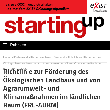
Rubriken
Home
>
Fördermittel
>
Förderdatenbank
>
Saarland
>
Richtlinie zur Förderung des
Ökologischen Landbaus und von Agrarumwelt- und Klimamaßnahmen im ländlichen
Richtlinie zur Förderung des
Raum (FRL-AUKM)
Ökologischen Landbaus und von
Agrarumwelt- und
Klimamaßnahmen im ländlichen
Raum (FRL-AUKM)