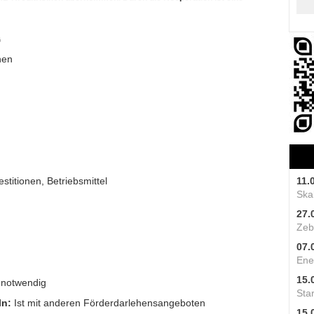
G
hen
stitionen, Betriebsmittel
11.
Skal
27.
Zeb
07.
Ene
15.
 notwendig
Star
ln:
Ist mit anderen Förderdarlehensangeboten
15.