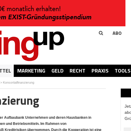
ABO
TTEL
MARKETING
GELD
RECHT
PRAXIS
TOOLS
>
Konsortialfinanzierung
nzierung
Jet
abo
inger Aufbaubank Unternehmen und deren Hausbanken in
Grü
onen und Betriebsmitteln. Im Rahmen von
AB Kreditrisiken übernommen. Durch die Kooperation ist eine