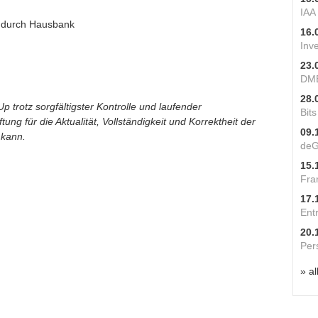
IAA
 durch Hausbank
16.
Inv
23.
DME
28.
p trotz sorgfältigster Kontrolle und laufender
Bit
ung für die Aktualität, Vollständigkeit und Korrektheit der
09.
 kann.
deG
15.
Fra
17.
Ent
20.
Per
» al