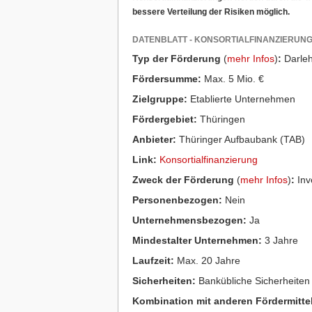
bessere Verteilung der Risiken möglich.
DATENBLATT - KONSORTIALFINANZIERUN
Typ der Förderung
(
mehr Infos
)
:
Darle
Fördersumme:
Max. 5 Mio. €
Zielgruppe:
Etablierte Unternehmen
Fördergebiet:
Thüringen
Anbieter:
Thüringer Aufbaubank (TAB)
Link:
Konsortialfinanzierung
Zweck der Förderung
(
mehr Infos
)
:
Inve
Personenbezogen:
Nein
Unternehmensbezogen:
Ja
Mindestalter Unternehmen:
3 Jahre
Laufzeit:
Max. 20 Jahre
Sicherheiten:
Bankübliche Sicherheiten
Kombination mit anderen Fördermitte