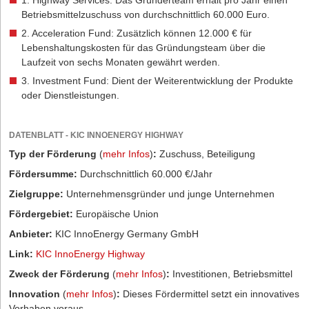
1. Highway Services: Das Gründerteam erhält pro Jahr einen
Betriebsmittelzuschuss von durchschnittlich 60.000 Euro.
2. Acceleration Fund: Zusätzlich können 12.000 € für
Lebenshaltungskosten für das Gründungsteam über die
Laufzeit von sechs Monaten gewährt werden.
3. Investment Fund: Dient der Weiterentwicklung der Produkte
oder Dienstleistungen.
DATENBLATT - KIC INNOENERGY HIGHWAY
Typ der Förderung
(
mehr Infos
)
:
Zuschuss, Beteiligung
Fördersumme:
Durchschnittlich 60.000 €/Jahr
Zielgruppe:
Unternehmensgründer und junge Unternehmen
Fördergebiet:
Europäische Union
Anbieter:
KIC InnoEnergy Germany GmbH
Link:
KIC InnoEnergy Highway
Zweck der Förderung
(
mehr Infos
)
:
Investitionen, Betriebsmittel
Innovation
(
mehr Infos
)
:
Dieses Fördermittel setzt ein innovatives
Vorhaben voraus