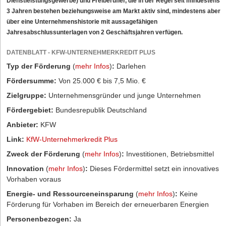
Dienstleistungsgewerbe) und Freiberufler, die in der Regel seit mindestens
3 Jahren bestehen beziehungsweise am Markt aktiv sind, mindestens aber
über eine Unternehmenshistorie mit aussagefähigen
Jahresabschlussunterlagen von 2 Geschäftsjahren verfügen.
DATENBLATT - KFW-UNTERNEHMERKREDIT PLUS
Typ der Förderung
(
mehr Infos
)
:
Darlehen
Fördersumme:
Von 25.000 € bis 7,5 Mio. €
Zielgruppe:
Unternehmensgründer und junge Unternehmen
Fördergebiet:
Bundesrepublik Deutschland
Anbieter:
KFW
Link:
KfW-Unternehmerkredit Plus
Zweck der Förderung
(
mehr Infos
)
:
Investitionen, Betriebsmittel
Innovation
(
mehr Infos
)
:
Dieses Fördermittel setzt ein innovatives
Vorhaben voraus
Energie- und Ressourceneinsparung
(
mehr Infos
)
:
Keine
Förderung für Vorhaben im Bereich der erneuerbaren Energien
Personenbezogen:
Ja