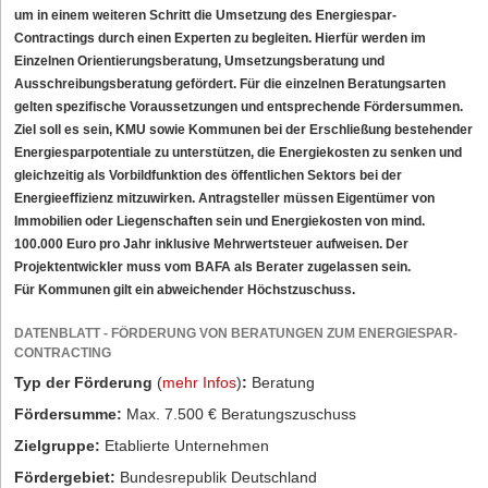
um in einem weiteren Schritt die Umsetzung des Energiespar-
Contractings durch einen Experten zu begleiten. Hierfür werden im
Einzelnen Orientierungsberatung, Umsetzungsberatung und
Ausschreibungsberatung gefördert. Für die einzelnen Beratungsarten
gelten spezifische Voraussetzungen und entsprechende Fördersummen.
Ziel soll es sein, KMU sowie Kommunen bei der Erschließung bestehender
Energiesparpotentiale zu unterstützen, die Energiekosten zu senken und
gleichzeitig als Vorbildfunktion des öffentlichen Sektors bei der
Energieeffizienz mitzuwirken. Antragsteller müssen Eigentümer von
Immobilien oder Liegenschaften sein und Energiekosten von mind.
100.000 Euro pro Jahr inklusive Mehrwertsteuer aufweisen. Der
Projektentwickler muss vom BAFA als Berater zugelassen sein.
Für Kommunen gilt ein abweichender Höchstzuschuss.
DATENBLATT - FÖRDERUNG VON BERATUNGEN ZUM ENERGIESPAR-
CONTRACTING
Typ der Förderung
(
mehr Infos
)
:
Beratung
Fördersumme:
Max. 7.500 € Beratungszuschuss
Zielgruppe:
Etablierte Unternehmen
Fördergebiet:
Bundesrepublik Deutschland