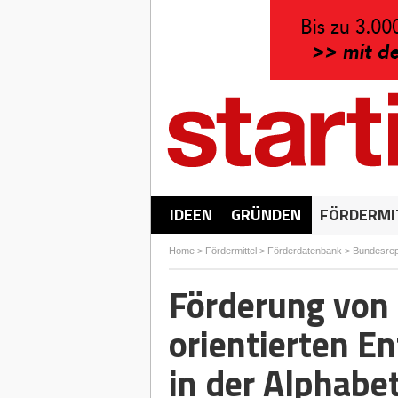
IDEEN
GRÜNDEN
FÖRDERMI
Home
>
Fördermittel
>
Förderdatenbank
>
Bundesrep
Förderung von 
orientierten E
in der Alphabe