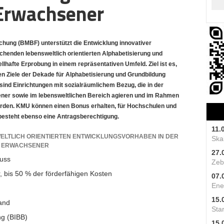
Erwachsener
hung (BMBF) unterstützt die Entwicklung innovativer
enden lebensweltlich orientierten Alphabetisierung und
hafte Erprobung in einem repräsentativen Umfeld. Ziel ist es,
 Ziele der Dekade für Alphabetisierung und Grundbildung
 sind Einrichtungen mit sozialräumlichem Bezug, die in der
ner sowie im lebensweltlichen Bereich agieren und im Rahmen
erden. KMU können einen Bonus erhalten, für Hochschulen und
besteht ebenso eine Antragsberechtigung.
11.
ELTLICH ORIENTIERTEN ENTWICKLUNGSVORHABEN IN DER
Skal
G ERWACHSENER
27.
uss
Zeb
 bis 50 % der förderfähigen Kosten
07.
Ene
15.
and
Star
ng (BIBB)
15.