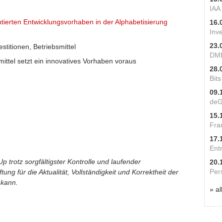
IAA
ntierten Entwicklungsvorhaben in der Alphabetisierung
16.
Inv
23.
stitionen, Betriebsmittel
DME
ittel setzt ein innovatives Vorhaben voraus
28.
Bit
09.
deG
15.
Fra
17.
Ent
p trotz sorgfältigster Kontrolle und laufender
20.
Per
ung für die Aktualität, Vollständigkeit und Korrektheit der
 kann.
» al