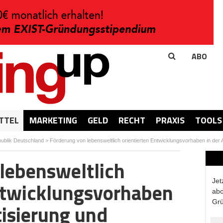
ABO
TTEL
MARKETING
GELD
RECHT
PRAXIS
TOOLS
ublik Deutschland
>
Förderung von lebensweltlich orientierten Entwicklungsvorhaben in de
lebensweltlich
Jet
ntwicklungsvorhaben
abo
Grü
tisierung und