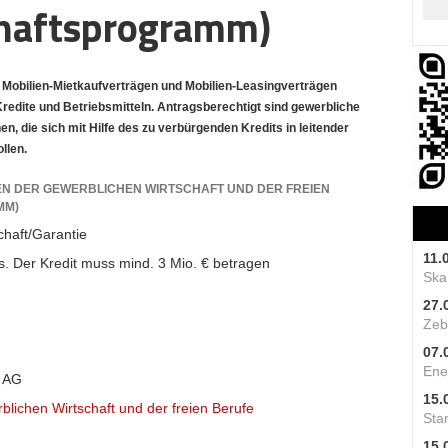
chaftsprogramm)
Mobilien-Mietkaufverträgen und Mobilien-Leasingverträgen
Kredite und Betriebsmitteln. Antragsberechtigt sind gewerbliche
n, die sich mit Hilfe des zu verbürgenden Kredits in leitender
llen.
N DER GEWERBLICHEN WIRTSCHAFT UND DER FREIEN
MM)
haft/Garantie
11.
. Der Kredit muss mind. 3 Mio. € betragen
Skal
27.
Zeb
07.
Ene
 AG
15.
lichen Wirtschaft und der freien Berufe
Star
15.