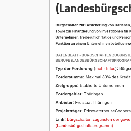
(Landesbürgs
Bürgschaften zur Besicherung von Darlehen, 
sowie zur Finanzierung von Investitionen für 
Unternehmen, freiberuflich Tätige und Persone
Funktion an einem Unternehmen beteiligen wo
DATENBLATT - BÜRGSCHAFTEN ZUGUNSTE
BERUFE (LANDESBÜRGSCHAFTSPROGRA
Typ der Förderung
(
mehr Infos
)
:
Bürgsc
Fördersumme:
Maximal 80% des Kredits
Zielgruppe:
Etablierte Unternehmen
Fördergebiet:
Thüringen
Anbieter:
Freistaat Thüringen
Projektträger:
PricewaterhouseCoopers
Link:
Bürgschaften zugunsten der gewerb
(Landesbürgschaftsprogramm)