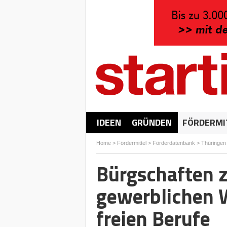
IDEEN
GRÜNDEN
FÖRDERMI
Home
>
Fördermittel
>
Förderdatenbank
>
Thüringen
Bürgschaften 
gewerblichen W
freien Berufe