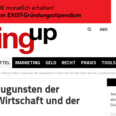
ABO
TTEL
MARKETING
GELD
RECHT
PRAXIS
TOOLS
>
Bürgschaften zugunsten der gewerblichen Wirtschaft und der freien Berufe (Landesbürg
zugunsten der
Jet
irtschaft und der
abo
Grü