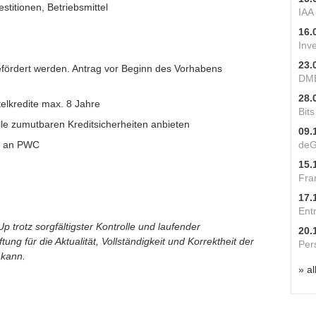
stitionen, Betriebsmittel
IAA
16.
Inv
23.
fördert werden. Antrag vor Beginn des Vorhabens
DME
28.
telkredite max. 8 Jahre
Bit
e zumutbaren Kreditsicherheiten anbieten
09.
n an PWC
deG
15.
Fra
17.
Ent
p trotz sorgfältigster Kontrolle und laufender
20.
ung für die Aktualität, Vollständigkeit und Korrektheit der
Per
 kann.
» al