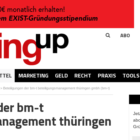
ABO
TTEL
MARKETING
GELD
RECHT
PRAXIS
TOOLS
>
Beteiligungen der bm-t beteiligungsmanagement thüringen gmbh (bm-t)
der bm-t
Jet
anagement thüringen
abo
Grü