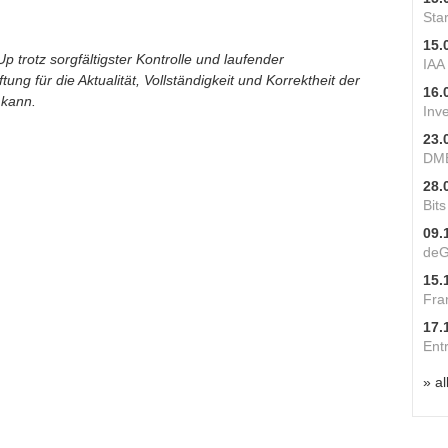
Star
15.
p trotz sorgfältigster Kontrolle und laufender
IAA
ung für die Aktualität, Vollständigkeit und Korrektheit der
16.
 kann.
Inv
23.
DME
28.
Bit
09.
deG
15.
Fra
17.
Ent
» al