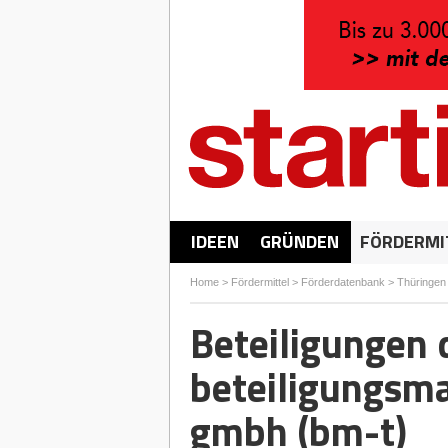
IDEEN
GRÜNDEN
FÖRDERMI
Home
>
Fördermittel
>
Förderdatenbank
>
Thüringen
Beteiligungen 
beteiligungsm
gmbh (bm-t)