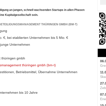
eiligung an jungen, schnell wachsenden Startups in allen Phasen
ne Kapitalgesellschaft sein.
 BETEILIGUNGSMANAGEMENT THÜRINGEN GMBH (BM-T)
igung
. €, bei etablierten Unternehmen bis 5 Mio. €
junge Unternehmen
 thüringen gmbh
06.
ngsmanagement thüringen gmbh (bm-t)
Gre
estitionen, Betriebsmittel, Übernahme Unternehmen
11.
Skal
27.
Zeb
 Unternehmen bis 10 Jahre
07.
Ene
15.