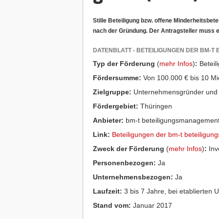
Stille Beteiligung bzw. offene Minderheitsbet
nach der Gründung. Der Antragsteller muss ei
DATENBLATT - BETEILIGUNGEN DER BM-T
Typ der Förderung
(
mehr Infos
)
:
Beteil
Fördersumme:
Von 100.000 € bis 10 Mio
Zielgruppe:
Unternehmensgründer und 
Fördergebiet:
Thüringen
Anbieter:
bm-t beteiligungsmanagement
Link:
Beteiligungen der bm-t beteiligu
Zweck der Förderung
(
mehr Infos
)
:
Inv
Personenbezogen:
Ja
Unternehmensbezogen:
Ja
Laufzeit:
3 bis 7 Jahre, bei etablierten
Stand vom:
Januar 2017