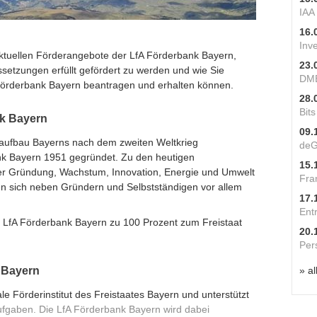
IAA
16.
Inv
 aktuellen Förderangebote der LfA Förderbank Bayern,
23.
setzungen erfüllt gefördert zu werden und wie Sie
DME
 Förderbank Bayern beantragen und erhalten können.
28.
Bit
k Bayern
09.
eraufbau Bayerns nach dem zweiten Weltkrieg
deG
nk Bayern 1951 gegründet. Zu den heutigen
15.
r Gründung, Wachstum, Innovation, Energie und Umwelt
Fra
ben sich neben Gründern und Selbstständigen vor allem
17.
Ent
ie LfA Förderbank Bayern zu 100 Prozent zum Freistaat
20.
Per
 Bayern
» al
le Förderinstitut des Freistaates Bayern und unterstützt
Aufgaben. Die LfA Förderbank Bayern wird dabei