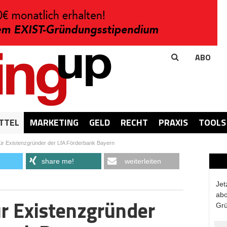
ABO
TTEL
MARKETING
GELD
RECHT
PRAXIS
TOOLS
für Existenzgründer der LfA Förderbank Bayern
share me!
weiterleiten
Jet
abo
ür Existenzgründer
Grü