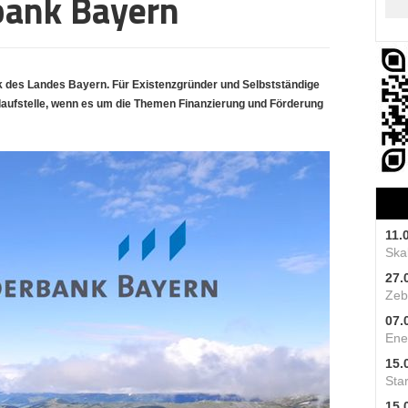
bank Bayern
nk des Landes Bayern. Für Existenzgründer und Selbstständige
nlaufstelle, wenn es um die Themen Finanzierung und Förderung
11.
Skal
27.
Zeb
07.
Ene
15.
Star
15.