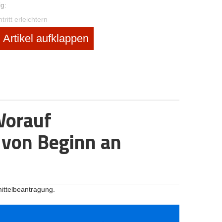
g:
itt erleichtern
s stärken
Artikel aufklappen
nd Verfahren auf den Markt zu bringen
haftskraft abbauen
hter Umweltbelastungen finanzieren
igten aus wirtschaftlichen Krisen helfen
astruktur voranzutreiben
Worauf
enn dadurch der Standort in Bayern gestärkt wird
frastruktur die Voraussetzung für Wachstum verbessern
 von Beginn an
en die Finanzierung von Großprojekten sichern.
Bayern für Existenzgründer
rderdarlehen an. Zusätzlich haben Gründer die
ittelbeantragung.
isikoentlastungen in Anspruch zu nehmen.
roßen Förderbanken in Deutschland in öffentlich
s Hausbankprinzip. D.h. Anträge für Fördermittel sind