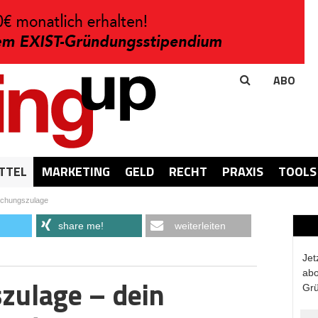
ABO
TTEL
MARKETING
GELD
RECHT
PRAXIS
TOOLS
chungszulage
share me!
weiterleiten
Jet
abo
zulage – dein
Grü