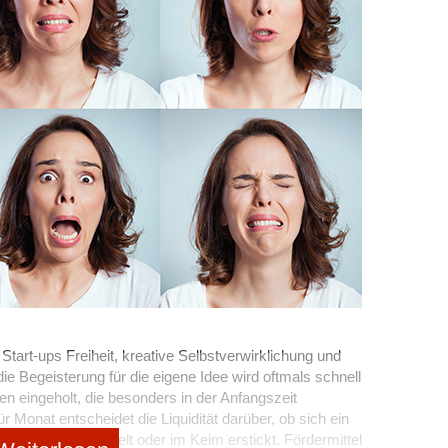
ist deutlich unbürokratischer als klassische
r Forschungszulage
n Projekt als F&E-Vorhaben qualifiziert ist. Dafür
für Forschungszulage (bundesweit gibt es nur das in
echnischen Unsicherheiten,
en Vorgehensweise,
fünf Seiten sind zumeist ausreichend, detaillierte
Start-ups Freiheit, kreative Selbstverwirklichung und
erden. Das Finanzamt prüft innerhalb von drei Monaten
 die Begeisterung für die eigene Idee wird oftmals schnell
escheinigung aus, die drei Jahre gültig ist.
en eingeholt, die besonders in der Anfangszeit
Monat entscheidet die Liquidität darüber, ob sich ein
nfinanzamt
ftsmodell verwandelt oder im Keim erstickt. Fördermittel