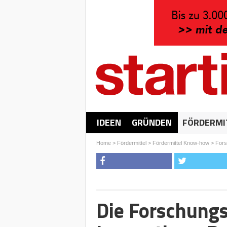
IDEEN
GRÜNDEN
FÖRDERMI
Home
>
Fördermittel
>
Fördermittel Know-how
>
Fors
Die Forschungs