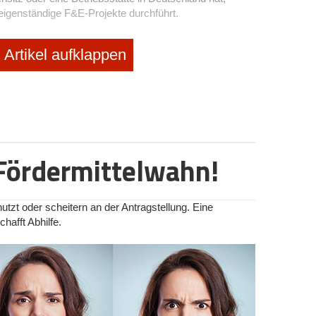
), eigenständige F&E-Projekte durchführt.
klung?
Artikel aufklappen
n. Es geht nicht nur um Grundlagenforschung im
 Entwicklung neuer oder wesentlich verbesserter
gen, die Lösung technischer oder wissenschaftlicher
eiten auf Basis wissenschaftlicher Methoden.
Welt
Fördermittelwahn!
ierten Algorithmus für Betrugserkennung.
sprozesse für pflanzliche Fleischalternativen.
e innovative Datenbank-Architektur für
nutzt oder scheitern an der Antragstellung. Eine
afft Abhilfe.
tigen Sensor für tragbare Gesundheitsgeräte.
 scheitert, bleibt die Förderung bestehen. Es zählt
nicht ausschließlich der Erfolg.
gen, Routineentwicklungen oder bloße die Anwendung