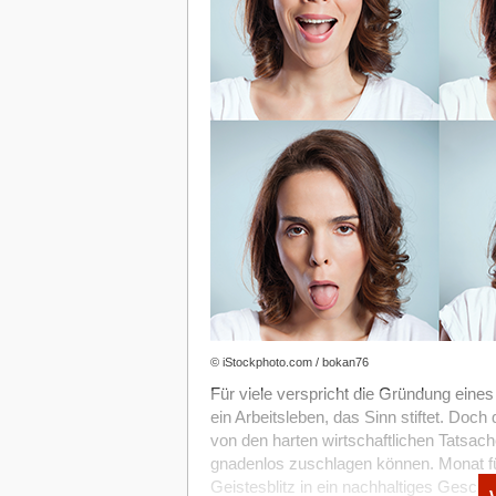
Wie funktioniert die Beantragung?
Der Prozess läuft in zwei Schritten und 
Förderprogramme.
1. Bescheinigung beim Finanzamt fü
Zunächst musst du nachweisen, dass dei
reichst du beim zuständigen Finanzamt 
Nürnberg) folgende Unterlagen ein:
Beschreibung des F&E-Vorhabens,
Darlegung der wissenschaftlichen/t
Beschreibung deiner systematisch
Zeitplan und Budget.
© iStockphoto.com / bokan76
Der Antrag sollte präzise sein, drei bis 
Für viele verspricht die Gründung eines 
Kalkulationen müssen nicht einreicht w
ein Arbeitsleben, das Sinn stiftet. Doch
und stellt bei positiver Bewertung eine B
von den harten wirtschaftlichen Tatsach
gnadenlos zuschlagen können. Monat für 
2. Zulageantrag beim Betriebsstätte
Geistesblitz in ein nachhaltiges Geschä