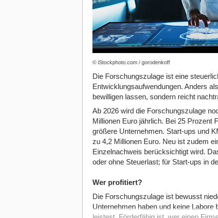
© iStockphoto.com / gorodenkoff
Die Forschungszulage ist eine steuerli
Entwicklungsaufwendungen. Anders als 
bewilligen lassen, sondern reicht nachtr
Ab 2026 wird die Forschungszulage noc
Millionen Euro jährlich. Bei 25 Prozent 
größere Unternehmen. Start-ups und KM
zu 4,2 Millionen Euro. Neu ist zudem e
Einzelnachweis berücksichtigt wird. Da
oder ohne Steuerlast; für Start-ups in d
Wer profitiert?
Die Forschungszulage ist bewusst niede
Unternehmen haben und keine Labore be
leistest. Förderfähig ist, wer einen Firm