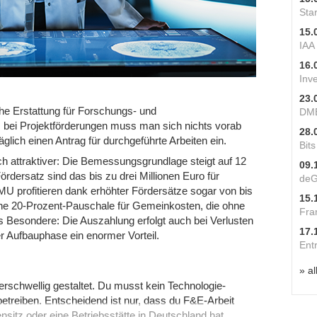
Star
15.
IAA
16.
Inv
23.
che Erstattung für Forschungs- und
DME
bei Projektförderungen muss man sich nichts vorab
28.
äglich einen Antrag für durchgeführte Arbeiten ein.
Bit
h attraktiver: Die Bemessungsgrundlage steigt auf 12
09.
Fördersatz sind das bis zu drei Millionen Euro für
deG
U profitieren dank erhöhter Fördersätze sogar von bis
15.
ine 20-Prozent-Pauschale für Gemeinkosten, die ohne
Fra
s Besondere: Die Auszahlung erfolgt auch bei Verlusten
17.
er Aufbauphase ein enormer Vorteil.
Ent
» al
rschwellig gestaltet. Du musst kein Technologie-
treiben. Entscheidend ist nur, dass du F&E-Arbeit
ensitz oder eine Betriebsstätte in Deutschland hat,