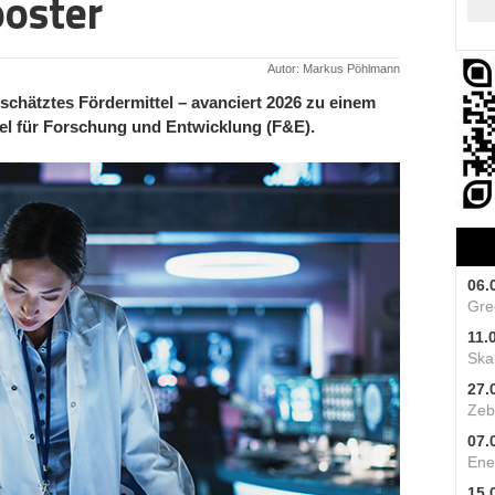
ooster
Autor: Markus Pöhlmann
schätztes Fördermittel – avanciert 2026 zu einem
el für Forschung und Entwicklung (F&E).
06.
Gre
11.
Skal
27.
Zeb
07.
Ene
15.