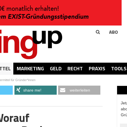
ABO
TTEL
MARKETING
GELD
RECHT
PRAXIS
TOOLS
ermittel für Gründer*innen
share me!
weiterleiten
Jet
abo
Worauf
Grü