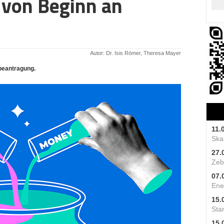
 von Beginn an
Autor: Dr. Isis Römer, Theresa Mayer
beantragung.
11.
Skal
27.
Zeb
07.
Ene
15.
Star
15.