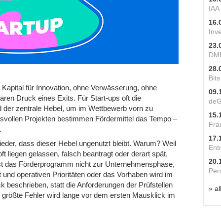
IAA
16.
Inv
23.
DME
28.
Bit
 Kapital für Innovation, ohne Verwässerung, ohne
09.
en Druck eines Exits. Für Start-ups oft die
deG
d der zentrale Hebel, um im Wettbewerb vorn zu
15.
hsvollen Projekten bestimmen Fördermittel das Tempo –
Fra
.
17.
ieder, dass dieser Hebel ungenutzt bleibt. Warum? Weil
Ent
oft liegen gelassen, falsch beantragt oder derart spät,
20.
sst das Förderprogramm nicht zur Unternehmensphase,
Per
rt und operativen Prioritäten oder das Vorhaben wird im
k beschrieben, statt die Anforderungen der Prüfstellen
» al
r größte Fehler wird lange vor dem ersten Mausklick im