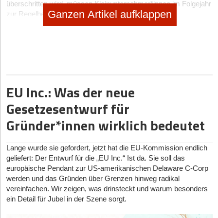
überschritten wird, müssen Kleinunternehmer*innen im Folgejahr
Ganzen Artikel aufklappen
zur Regelbesteuerung wechseln.
Wie Gründer*innen die Kleinunternehmerregelung in
Anspruch nehmen können
Wenn Sie sich selbstständig machen, müssen Sie dies beim
Finanzamt anzeigen. Das geschieht über den Fragebogen zur
steuerlichen Erfassung. Dort können Sie angeben, dass Sie
als
EU Inc.: Was der neue
Kleinunternehmer*in geführt werden
möchten. Sobald Sie die
Umsatzgrenze erreichen, müssen Sie sich selbst darum
Gesetzesentwurf für
kümmern, dass im Folgejahr die Regelbesteuerung gilt. Das
Gründer*innen wirklich bedeutet
Finanzamt wird sie unter Umständen darauf hinweisen, erfährt
aber erst von ihren Umsätzen, wenn sie die Steuererklärung
abgegeben. Dann wäre es aber schon zu spät.
Lange wurde sie gefordert, jetzt hat die EU-Kommission endlich
Überprüfen Sie deswegen immer am Ende des Jahres, ob Ihr
geliefert: Der Entwurf für die „EU Inc.“ Ist da. Sie soll das
Umsatz unter 22.000 Euro liegt. Für den Wechsel zur
europäische Pendant zur US-amerikanischen Delaware C-Corp
Regelbesteuerung ist rechtzeitig eine Umsatzsteuer-
werden und das Gründen über Grenzen hinweg radikal
Identifikationsnummer zu beantragen. Das können Sie beim
vereinfachen. Wir zeigen, was drinsteckt und warum besonders
Bundeszentralamt für Steuern
tun. Dieses erteilt Ihnen dann eine
ein Detail für Jubel in der Szene sorgt.
Nummer, die auch in allen anderen EU-Staaten gültig ist, was