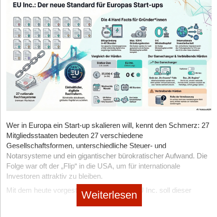
den innereuropäischen Verkehr von Waren und Dienstleistungen
erleichtern soll.
Wer in Europa ein Start-up skalieren will, kennt den Schmerz: 27
Mitgliedsstaaten bedeuten 27 verschiedene
Gesellschaftsformen, unterschiedliche Steuer- und
Notarsysteme und ein gigantischer bürokratischer Aufwand. Die
Folge war oft der „Flip“ in die USA, um für internationale
Investoren attraktiv zu bleiben.
Mit dem heute vorgestellten Entwurf zur EU Inc. soll dieser
Weiterlesen
Flickenteppich der Vergangenheit angehören. Verena Pausder,
Vorstandsvorsitzende des Startup-Verbands, nennt den Entwurf