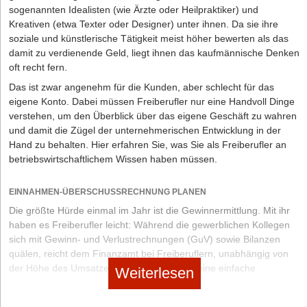
auf einer messbaren Einheit wie z. B. pro Transaktion, pro
sogenannten Idealisten (wie Ärzte oder Heilpraktiker) und
Gigabyte Speicherplatz, pro Verbindung.
Kreativen (etwa Texter oder Designer) unter ihnen. Da sie ihre
Freemium-Modell:
du kombinierst zwei Angebote. Erst stellst du
soziale und künstlerische Tätigkeit meist höher bewerten als das
ein Basisprodukt kostenlos zur Verfügung, um potenzielle
damit zu verdienende Geld, liegt ihnen das kaufmännische Denken
Kund*innen zu gewinnen und ihr Interesse zu wecken. Dann
oft recht fern.
bietest du die Möglichkeit an, die Vollversion mit zusätzlichen
Das ist zwar angenehm für die Kunden, aber schlecht für das
Funktionen und Erweiterungen zu nutzen, für die
eigene Konto. Dabei müssen Freiberufler nur eine Handvoll Dinge
Endnutzer*innen aber extra bezahlen müssen.
verstehen, um den Überblick über das eigene Geschäft zu wahren
In-App-Käufe:
Dieses Modell ermöglicht es, eine App als
und damit die Zügel der unternehmerischen Entwicklung in der
Vertriebskanal zu nutzen, um verschiedene Produkte zu
Hand zu behalten. Hier erfahren Sie, was Sie als Freiberufler an
verkaufen.
betriebswirtschaftlichem Wissen haben müssen.
Umsatz mit einem Produkt und produkt-begleitenden
EINNAHMEN-ÜBERSCHUSSRECHNUNG PLANEN
Dienstleistungen. Dazu gehören in erster Linie technischer Support und
Die größte Hürde einmal im Jahr ist die Gewinnermittlung. Mit ihr
Wartung deines Softwareprodukts.
haben es Freiberufler leicht: Während die gewerblichen Kollegen
Nach Bereitstellungsmodell
sich mit Gewinn- und Verlustrechnungen (GuV) sowie Bilanzen
quälen, reicht dem Finanzamt bei Freiberuflern, unabhängig von
Cloud:
Ein Softwareprodukt wird über das Internet bereitgestellt,
der Höhe des Umsatzes und des Gewinns, eine einfache
das Kund*innen ohne Installation sofort nutzen können. Dieses
Weiterlesen
Einnahmen- und Überschussrechnung (EÜR). Diese hat zwei
Modell ermöglicht es,
cloudbasierte SaaS-Produkte
auf den Markt
entscheidende Vorteile. Zunächst beruht die EÜR auf einem
zu bringen, die üblicherweise unter Einsatz des Abo-Modells