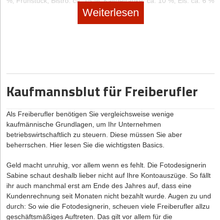
%; Frühstück, Bistro: ca. 15 %; Kaltgetränke: ca. 10 %; Eis: ca. 6 %
Weiterlesen
Wenn du planst, Geld nur durch dein Softwareprodukt zu verdienen,
solltest du festlegen, wie du das machst. Man unterscheidet die
folgenden Formen der Monetarisierung:
Lizenzmodell:
Unabhängig davon, ob ein Softwareprodukt privat
oder gewerblich genutzt wird, sollten Endnutzer*innen erst eine
Softwarelizenz erwerben, die eine Vereinbarung zwischen
Softwarehersteller und Endnutzer*in darstellt. Mit dieser Lizenz
Kaufmannsblut für Freiberufler
erhalten diese eine zeitlich unbegrenzte Erlaubnis das Produkt zu
installieren und zu verwenden. Je nach Softwarehersteller können
Als Freiberufler benötigen Sie vergleichsweise wenige
auch zusätzliche Gebühren durch Anpassungen und regelmäßige
kaufmännische Grundlagen, um Ihr Unternehmen
Updates entstehen.
betriebswirtschaftlich zu steuern. Diese müssen Sie aber
Abonnementsbasiertes Modell:
Das Nutzungsrecht wird für
beherrschen. Hier lesen Sie die wichtigsten Basics.
einen bestimmten Zeitraum (z.B. Benutzer/Monat) gemietet.
Dabei erhalten Endnutzer*innen einen Zugriff auf die aktuellste
Geld macht unruhig, vor allem wenn es fehlt. Die Fotodesignerin
Version der Software. Wird der festgelegte Zeitraum abgelaufen,
Sabine schaut deshalb lieber nicht auf Ihre Kontoauszüge. So fällt
musste das Nutzungsrecht durch die wiederkehrende Zahlung
ihr auch manchmal erst am Ende des Jahres auf, dass eine
erneut aktiviert werden.
Kundenrechnung seit Monaten nicht bezahlt wurde. Augen zu und
Das Pay-as-you-go-Modell:
Die Endnutzer*innen bezahlen nur
durch: So wie die Fotodesignerin, scheuen viele Freiberufler allzu
Ressourcen, die sie tatsächlich genutzt haben. Die Zahlung basiert
geschäftsmäßiges Auftreten. Das gilt vor allem für die