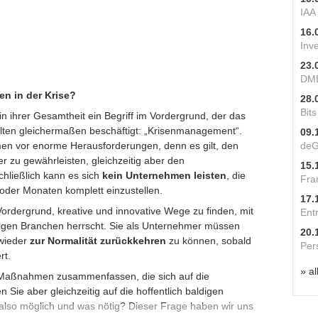
IAA
16.
Inv
23.
DME
en in der Krise?
28.
Bit
 in ihrer Gesamtheit ein Begriff im Vordergrund, der das
ten gleichermaßen beschäftigt: „Krisenmanagement“.
09.
men vor enorme Herausforderungen, denn es gilt, den
deG
r zu gewährleisten, gleichzeitig aber den
15.
chließlich kann es sich
kein Unternehmen leisten
, die
Fra
oder Monaten komplett einzustellen.
17.
Vordergrund, kreative und innovative Wege zu finden, mit
Ent
nigen Branchen herrscht. Sie als Unternehmer müssen
20.
 wieder
zur Normalität zurückkehren
zu können, sobald
Per
rt.
» al
so Maßnahmen zusammenfassen, die sich auf die
Sie aber gleichzeitig auf die hoffentlich baldigen
also möglich und was nötig? Dieser Frage haben wir uns