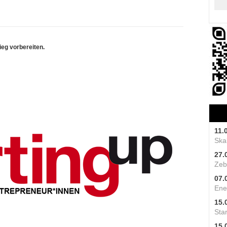
eg vorbereiten.
11.
Skal
27.
Zeb
07.
Ene
15.
Star
15.