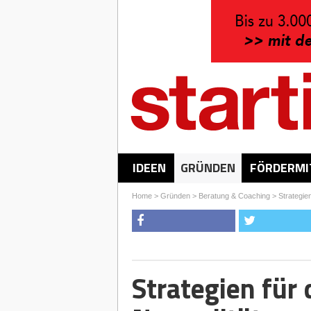
IDEEN
GRÜNDEN
FÖRDERMI
Home
>
Gründen
>
Beratung & Coaching
>
Strategie
Strategien für