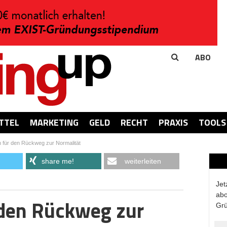
ABO
TTEL
MARKETING
GELD
RECHT
PRAXIS
TOOLS
n für den Rückweg zur Normalität
share me!
weiterleiten
Jet
abo
 den Rückweg zur
Grü