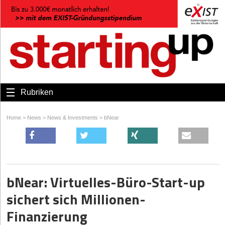
Rubriken
Home
>
News
>
News & Investments
>
bNear
bNear: Virtuelles-Büro-Start-up
sichert sich Millionen-
Finanzierung