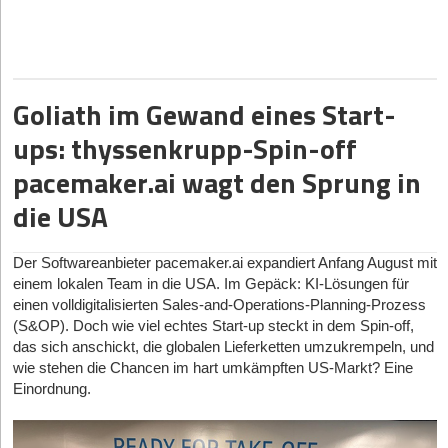
Millionen Euro in einer Series-C-Runde und überschreitet damit
glatt die Milliardenbewertung. Moss gesellt sich somit zu einer
neuen Generation deutscher Einhörner (Unicorns), zu der zuletzt
auch die Mobilitätsfirma Finn und das Robotik-Unternehmen
Neura Robotics zählten.
Goliath im Gewand eines Start-
Angeführt wird die aktuelle Runde von Portage, dem
ups: thyssenkrupp-Spin-off
kanadischen Fintech-Investment-Arm von Sagard, unter
pacemaker.ai wagt den Sprung in
Beteiligung der Bestandsinvestoren Cherry Ventures. Dies ist
bemerkenswert, da frühere Runden von Schwergewichten wie
die USA
Valar Ventures (Peter Thiel) und Tiger Global Management
dominiert wurden. Doch was steckt hinter dem rasanten Aufstieg,
und wie behauptet sich das Geschäftsmodell in einem Markt, der
Der Softwareanbieter pacemaker.ai expandiert Anfang August mit
von aggressiven Mitbewerbern geprägt ist?
einem lokalen Team in die USA. Im Gepäck: KI-Lösungen für
einen volldigitalisierten Sales-and-Operations-Planning-Prozess
Die Gründerhistorie: Aus dem Schmerz zur Lösung
(S&OP). Doch wie viel echtes Start-up steckt in dem Spin-off,
Gegründet wurde Moss im Jahr 2019 von Ante Spittler (heutiger
das sich anschickt, die globalen Lieferketten umzukrempeln, und
CEO), Anton Rummel, Ferdinand Meyer und Stephan
wie stehen die Chancen im hart umkämpften US-Markt? Eine
Haslebacher. Die Ursprünge der Idee liegen im klassischen
Einordnung.
Gründer-Schmerz. Spittler, der vor der Gründung von Moss
Erfahrungen im Venture Capital und in der Beratung sammelte,