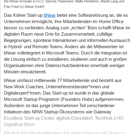
Die bNear-Gründer (v.l.n.r.): Sascha Theismann, Malte Hendricks, Martin Lang und
Fritz Fried (c) bNear GmbH
Das Kölner Start-up
bNear
bietet eine Softwarelösung an, die es
Unternehmen ermöglicht, ihre Mitarbeitenden im Home Office
besser zu verbinden. Analog zum „echten" Büro schafft bNear im
digitalen Raum neue Orte für Zusammenarbeit, zufällige
Begegnungen, spontane Interaktionen und informellen Austausch
in Hybrid- und Remote-Teams. Anders als die Mitbewerber ist
bNear vollintegriert in Microsoft Teams. Durch die Integration ist
die Lösung einfach zu installieren, skalieren und auch in großen
Organisationen ohne Datenschutzbedenken innerhalb weniger
Minuten einsatzbereit.
bNear umfasst mittlerweile 77 Mitarbeitende und besteht aus
New Work Coaches, Unternehmensberater*innen und
Digitalexpert*innen. Das Start-up ist wurde in das globale
Microsoft Startup Programm (Founders Hubs) aufgenommen.
Außerdem ist das junge Unternehmen Teil verschiedener
Initiativen des NRW-Startup Ökosystems wie Gateway
Exzellenz Start-up Center, digihub Düsseldorf, TechHub.1<67,
Digitalhub Bonn.
Mit dem frischen Kapital plant das junge Start-up sein Team zu