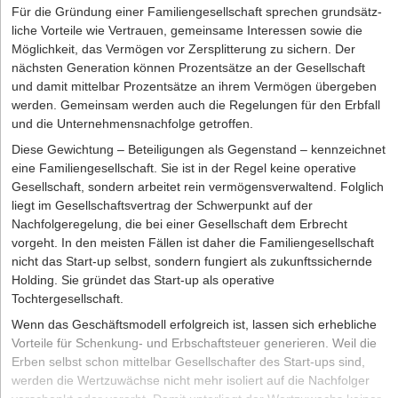
Software-Geschäftsmodelle zum Einsatz, die sich nach folgenden
Für die Gründung einer Familiengesellschaft sprechen grundsätz-
Welche Fördermittel gibt es?
Kriterien unterscheiden lassen:
liche Vorteile wie Vertrauen, gemeinsame Interessen sowie die
Worauf ist bei der Einrichtung einer eigenen Website zu
Möglichkeit, das Vermögen vor Zersplitterung zu sichern. Der
Nach Zielgruppe
achten?
nächsten Generation können Prozentsätze an der Gesellschaft
und damit mittelbar Prozentsätze an ihrem Vermögen übergeben
B2B-Software.
Du benötigst ein engagiertes Vertriebsteam für
Wie konzipiert man Marketingaktivitäten – online und offline?
werden. Gemeinsam werden auch die Regelungen für den Erbfall
lange Verkaufszyklen, das persönliche Beziehungen zu B2B-
Was ist ein Kapitalbedarfsplan?
und die Unternehmensnachfolge getroffen.
Kunden aufbauen und diese langfristig betreuen wird. B2B-
Produkte sollten an individuelle Bedürfnisse von B2B-Kunden
Für das Maklergeschäft sind zwei Ressourcen unabdingbar:
Diese Gewichtung – Beteiligungen als Gegenstand – kennzeichnet
einfach angepasst warden können. Du musst auch über
Immobilien und Kunden. Sobald beide eine gewisse Anzahl
eine Familiengesellschaft. Sie ist in der Regel keine operative
umfassende Support-Leistungen wie Integration, Migration oder
übersteigen, wird es ohne Hilfsmittel unübersichtlich. Deshalb ist
Gesellschaft, sondern arbeitet rein vermögensverwaltend. Folglich
Weiterentwicklung denken, die dein Softwareunternehmen B2B-
es empfehlenswert, sich früh eine entsprechende CRM- bzw.
liegt im Gesellschaftsvertrag der Schwerpunkt auf der
Kunden bereitstellen kann.
Immobiliensoftware zuzulegen. Mit einem solchen Tool behalten
Nachfolgeregelung, die bei einer Gesellschaft dem Erbrecht
Immobilienmakler den Überblick und sparen viel Zeit im
B2C-Software.
Um dein Produkt sowie deine Dienstleistungen an
vorgeht. In den meisten Fällen ist daher die Familiengesellschaft
turbulenten Arbeitsalltag.
Endverbraucher zu verkaufen, brauchst du digitales Marketing. Es
nicht das Start-up selbst, sondern fungiert als zukunftssichernde
umfasst vielfältige Marketingaktivitäten und Maßnahmen, die
Holding. Sie gründet das Start-up als operative
Die ersten Schritte als selbstständiger Immobilienmakler
unter Einsatz verschiedener digitaler Instrumente (darunter auch
Tochtergesellschaft.
Website, soziale Netzwerke, Live-Chats) durchgeführt werden und
Sind all diese Voraussetzungen erfüllt, steht einer erfolgreichen
Wenn das Geschäftsmodell erfolgreich ist, lassen sich erhebliche
für die Markenbekanntheit sorgen müssen.
Laufbahn als selbstständiger Immobilienmakler nichts mehr im
Vorteile für Schenkung- und Erbschaftsteuer generieren. Weil die
Weg. Neulinge treibt vor allem eine Frage um: Wie akquiriere ich
Erben selbst schon mittelbar Gesellschafter des Start-ups sind,
Nach Preisgestaltung und Umsatzarten
neue
Immobilien
für mein Portfolio?
werden die Wertzuwächse nicht mehr isoliert auf die Nachfolger
Umsatz mit einem Produkt