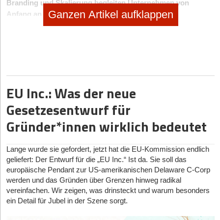
Branding und Skalierung begleiten Unternehmen von
Ganzen Artikel aufklappen
Anfang an
Wer ein Unternehmen gründen will, braucht ein entsprechendes
Branding. Oscar Karems Standpunkt ist klar:
„Branding bedeutet einen individuellen Markenkern zu errichten,
dem Ganzen eine eigene DNA zu geben – die Marke also in
EU Inc.: Was der neue
einer gewissen Form lebendig zu machen. Erfolgreiches
Gesetzesentwurf für
Branding macht sich also vor allem bemerkbar, wenn es gelingt,
eine eigene Markenidentität zu erschaffen und daraus
Gründer*innen wirklich bedeutet
resultierend eine bessere Marktposition zu erreichen.“
Lange wurde sie gefordert, jetzt hat die EU-Kommission endlich
Es werden verschiedene Formen des Brandings unterschieden:
geliefert: Der Entwurf für die „EU Inc.“ Ist da. Sie soll das
Produkt-Branding, Corporate-Branding, Employer-Branding und
europäische Pendant zur US-amerikanischen Delaware C-Corp
Personal-Branding. Jede dieser Varianten hat ihre ganz eigenen
werden und das Gründen über Grenzen hinweg radikal
Anforderungen. Branding ist nach Auffassung von Oscar Karem
vereinfachen. Wir zeigen, was drinsteckt und warum besonders
ein Detail für Jubel in der Szene sorgt.
auch nicht etwas, das sich abschließen lässt. Wer ein
Unternehmen gründet, hat die Aufgabe, den Markenkern nach