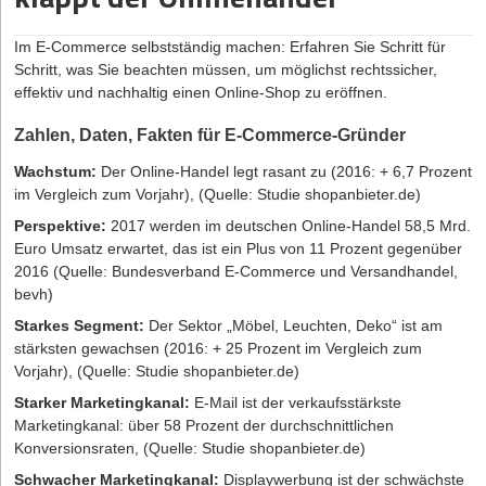
Welche Rechtformen sind in der IT-Branche üblich?
Selbstständiger Immobilienmakler - Voraussetzung 2:
Anerkannte Qualifikation
Im E-Commerce
selbstständig machen
: Erfahren Sie Schritt für
Es gibt eine Vielzahl von Rechtsformen, die sich grundsätzlich in
Schritt, was Sie beachten müssen, um möglichst rechtssicher,
Die Berufsbezeichnung „Immobilienmakler“ ist in Deutschland nicht
Personen- und Kapitalgesellschaften unterteilen lassen. Zu den
effektiv und nachhaltig einen Online-Shop zu eröffnen.
geschützt. Das bedeutet, dass jeder sich so nennen darf, auch
gängigsten Formen, die bei der Gründung von Softwareunternehmen
ohne passende Ausbildung. Doch wer die Tätigkeit seriös ausüben
gewählt werden, gehören:
Zahlen, Daten, Fakten für E-Commerce-Gründer
will, muss durch eine angemessene Qualifikation überzeugen.
Gesellschaft mit beschränkter Haftung (GmbH).
Verschiedene Wege führen zum Maklerberuf:
Wachstum:
Der Online-Handel legt rasant zu (2016: + 6,7 Prozent
GmbH & Co. KG.
im Vergleich zum Vorjahr), (Quelle: Studie shopanbieter.de)
Studium:
Sowohl private als auch öffentliche Universitäten und
Unternehmergesellschaft (UG) (haftungsbeschränkt).
Hochschulen bieten verschiedene Studiengänge für die
Perspektive:
2017 werden im deutschen Online-Handel 58,5 Mrd.
Immobilienbranche an, darunter beispielsweise Bau- und
Gesellschaft bürgerlichen Rechts (GbR).
Euro Umsatz erwartet, das ist ein Plus von 11 Prozent gegenüber
Immobilienmanagement, Betriebswirtschaft und
2016 (Quelle: Bundesverband E-Commerce und Versandhandel,
Einzelunternehmen.
Immobilienmanagement, Immobilienbewertung,
bevh)
Immobilienwirtschaft und Real Estate Management. Einige
Personengesellschaften wie GbR oder GmbH & Co. KG sollten
Starkes Segment:
Der Sektor „Möbel, Leuchten, Deko“ ist am
dieser Fächer werden ausschließlich als Masterstudium
mindestens aus zwei Gesellschaftern bestehen, die kein Mindestkapital
stärksten gewachsen (2016: + 25 Prozent im Vergleich zum
angeboten. Eine Auflistung des Studienangebots bietet zum
zur Gründung benötigen, aber dabei persönlich und unbeschränkt mit
Vorjahr), (Quelle: Studie shopanbieter.de)
Beispiel Studycheck.de.
ihrem Privatunternehmen haften müssen. Bei Kapitalgesellschaften
Starker Marketingkanal:
E-Mail ist der verkaufsstärkste
Ausbildung:
Neben einem Hochschulstudium bietet sich eine
wie GmbH und UG sollten Gesellschafter (das kann auch ein
Marketingkanal: über 58 Prozent der durchschnittlichen
klassische Ausbildung als Immobilienkaufmann/-kauffrau an. Die
Gesellschafter sein) ein Stammkapital haben. Das ist eine gute Wahl,
Konversionsraten, (Quelle: Studie shopanbieter.de)
Ausbildung dauert drei Jahre, lässt sich unter Umständen aber
falls Gesellschafter ihre Haftung auf das Gesellschaftsvermögen
auch verkürzen. Der Vorteil: In der Regel übernimmt das
beschränken möchten. Bei der Rechtsform des Einzelunternehmens
Schwacher Marketingkanal:
Displaywerbung ist der schwächste