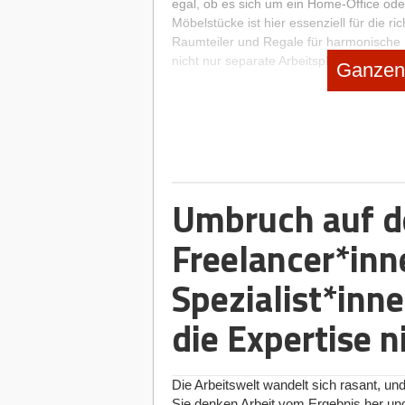
egal, ob es sich um ein Home-Office oder
Möbelstücke ist hier essenziell für die 
Raumteiler und Regale für harmonische
nicht nur separate Arbeitsplätze für me
Ganzen 
Arbeitsbereiche wie Helpdesks, Multim
dank der passenden Raumteilung zielfüh
inspirierte jüngst sogar ein eigenes Ges
und stellt Freiberuflern und Selbstständ
sich alle in einem großen Raum, der aber
separate Arbeitsbereiche entstehen.
Umbruch auf 
Um den Wohlfühlfaktor zu steigern, gibt
Oberste Priorität hat aber die Ergonomi
Arbeitsstättenverordnung.
Freelancer*in
Diese besagt,
Nutzers angepasst sein müssen. Höhenve
Schreibtische und Arbeitsmittel sind dem
Spezialist*inn
dazu gibt es inzwischen eine Vielzahl a
Formen und zeitgemäßes Design den letzt
die Expertise n
darüber hinaus multifunktionale Möbelst
mehr Platz und unterstützen die Produkt
Nicht fehlen sollten im Wohn-Büro auße
Die Arbeitswelt wandelt sich rasant, und
anhand kleiner Ruheecken mit bequemen 
Sie denken Arbeit vom Ergebnis her und