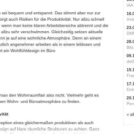
IAA
n sei bequem und entspannt. Das stimmt aber nur zur
16.
rgt auch Risiken für die Produktivität. Nur allzu schnell
Inv
, wenn man keine klaren Arbeitsbereiche abtrennt und die
23.
llzu sehr verschwimmen. Gleichzeitig setzen aktuelle
DME
enn je auf eine wohnliche Atmosphäre. Denn an einem
28.
eutlich angenehmer arbeiten als in einem leblosen und
Bit
t ein Wohlfühldesign im Büro
09.
deG
15.
Fra
17.
Ent
 man den Wohnraumflair also nicht. Vielmehr geht es
20.
hen Wohn- und Büroatmosphäre zu finden.
Per
vität
» al
nzeption eines gleichermaßen produktiven als auch
esign auf klare räumliche Strukturen zu achten. Ganz