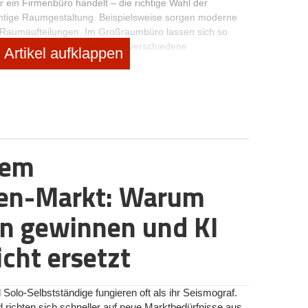
 ein Firmenbüro handelt – die richtige Wahl der
richtige Raumgestaltung. Beispielsweise sorgen moderne
 Raumaufteilungen. Im Großraumbüro lassen sich so
hrere Personen schaffen. Auch verschiedene
Artikel aufklappen
ediadesks, Ruheoasen oder Gesprächsecken kann man
rend arrangieren. Das Konzept des geteilten Büroraums
chäftsmodell.
Co-Working-Space nennt sich das Ganze
igen attraktive Minibüros zur Verfügung. Diese befinden
 durch passende Möbelstücke so strukturiert ist, dass
dem
 es in Sachen Büroeinrichtung unterschiedliche Wege.
e am Arbeitsplatz
gemäß der gesetzlichen
nen-Markt: Warum
 dass Büromöbel optimal an die Körperhaltung des
rstellbare und ergonomisch geformte Bürostühle,
nach keine Option, sondern eigentlich Pflicht. Passend
en gewinnen und KI
n Büromöbeln, die der ergonomischen Linie durch runde
en Schliff verleihen. Diesbezüglich zu empfehlen sind
icht ersetzt
ücke. Sie schaffen insbesondere in kleinen Büroräumen
ivität durch vereinfachte Handhabe.
rdem Erholungsbereiche. Diese können zum Beispiel
 Solo-Selbstständige fungieren oft als ihr Seismograf.
Sesseln oder Sofas bereitgestellt werden. Wer seinen
 richten sich schneller auf neue Marktbedürfnisse aus,