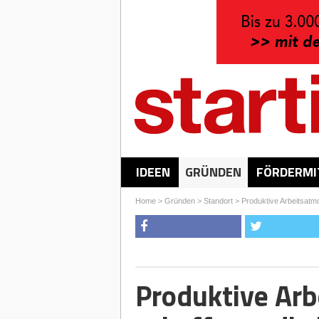
IDEEN
GRÜNDEN
FÖRDERMI
Home
>
Gründen
>
Standort
>
Produktive Arbeitsatm
Produktive Ar