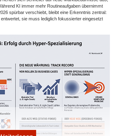
auch gleich auf gepolsterte Bürostühle setzen, die immer
 Während KI immer mehr Routineaufgaben übernimmt
 sind. So lässt es sich selbst an langen Arbeitstagen
026 spürbar verschiebt, bleibt eine Erkenntnis zentral:
entwertet, sie muss lediglich fokussierter eingesetzt
fachen Tricks
frei von Ablenkungen und Lärm sein. Denn schon die
onzentrationsstörungen und somit deutlichen
-Office bedeutet dies eine Gestaltung des Büros fernab
er einem hochfrequentiertem Wohnzimmer. Es kommt hier
hehen einer Wohnung an. Denn während Singles ihr Home-
raum einrichten können, sollten Eltern von kleinen
en Raum nutzen, um ungestört arbeiten zu können.
ten Lärmschutz am Arbeitsplatz eine ausreichende
rnde Wandrohre oder ein anhaltender Geräuschpegel vor
törend sein. Dass die Produktivität hierunter massiv
ige Lichteinwirkung am Arbeitsplatz entstehen. Aus
rekt vor dem Fenster stehen, wo das Licht die Augen
 blickdichten Fensterverkleidungen zu versehen,
die den
lichen visuellen Ablenkungen von draußen schützt.