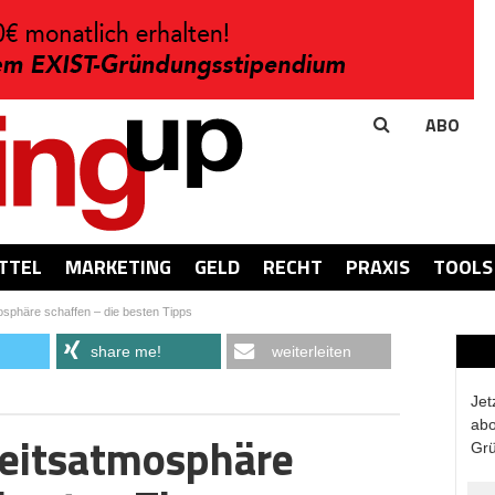
ABO
TTEL
MARKETING
GELD
RECHT
PRAXIS
TOOLS
osphäre schaffen – die besten Tipps
share me!
weiterleiten
Jet
abo
beitsatmosphäre
Grü