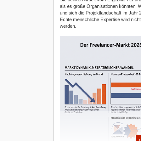
Mitarbeitern etwas Gutes tun will, kann 
als es große Organisationen könnten.
öfter eine Mischung aus Sessel und Stuhl
und sich die Projektlandschaft im Jahr 2
noch produktiv arbeiten.
Echte menschliche Expertise wird nicht 
werden.
Störungsfrei arbeiten mit ein paar ein
Grundsätzlich sollte jeder Arbeitsplatz 
kleinste Lärmquelle kann auf Dauer zu K
Leistungseinbußen führen. Für das Home
belebter Hausbereiche wie dem Flur od
im Einzelfall stark auf das Alltagsgesc
Office durchaus im allein genutzten Wohn
Kindern dann doch lieber einen separat
Ebenfalls nicht fehlen darf für einen gu
Dämmung. Laute Tritte von oben, stotte
dem Fenster, können beim Arbeiten sehr s
leidet, versteht sich von selbst.
Weitere Störungen können durch ungünst
diesem Grund sollte Schreibtische nie di
blendet. Am besten ist es, das Büro mit
Arbeitsplatz gut abschirmen
und vor sämt