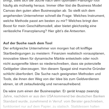
bringt, stellt sich die Suche nach dem optimalen Planungs-Tool
häufig als mühselig heraus. Immer öfter löst die Business Model
Canvas den guten alten Businessplan ab. So stellt sich dem
angehenden Unternehmer schnell die Frage: Welches Instrument,
welche Methode passt am besten zu mir? Welches bringt den
Boost für mein Geschäftsmodell, aber bietet gleichzeitig eine
verlässliche Finanzplanung? Hier gibt’s die Antworten.
Auf der Suche nach dem Tool
Der erfolgreiche Unternehmer von morgen hat oft knifflige
Startbedingungen zu meistern: Finanzen realistisch vorausplanen,
innovative Ideen für dynamische Märkte entwickeln oder noch
nicht ausgereifte Ideen so niederschreiben, dass sie potenzielle
Geldgeber überzeugen. Von diesem Spagat sind manche Gründer
schlicht überfordert. Die Suche nach geeigneten Methoden und
Tools, die ihnen den Weg von der Idee bis zum Geldverdienen
ebnen, ist oft zeitaufwändig und nervenaufreibend.
Da wäre zum einen der Businessplan: Er gerät knapp zwanzig
Jahre, nachdem er aus den USA kommend bei deutschen Banken
Standard wurde, zunehmend in Verruf: vom Berater geschrieben,
funktioniert nur auf dem Papier, zu statisch. Stattdessen halten