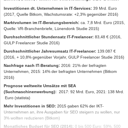
jeder.
Betriebliche Kennziffern für den mittelständischen
Investitionen dt. Unternehmen in IT-Services:
39 Mrd. Euro
Bekleidungsfachhandel 2015
Design und Marke
(2017, Quelle Bitkom, Wachstumsrate: +2,3% gegenüber 2016)
Bruttoumsatz je qm Geschäftsfläche:
2.448,35 Euro (BTE
Das Erscheinungsbild deines Foodtrucks ist das A und O bei der
Marktvolumen im IT-Beratungsbereich:
ca. 7,8 Mrd. Euro (2015,
Betriebsvergleich 2016)
Kundengewinnung. Dazu zählen Farbe, Schriften, Schilder,
Quelle: VR-Branchenbriefe, Lünendonk Studie 2015)
Beleuchtung und Bilder. Das Außendesign des Trucks spiegelt sich
Bruttoumsatz je beschäftigte Person:
204.241,05 Euro (BTE
Durchschnittlicher Stundensatz
IT-Freelancer
:
83,48 € (2016,
am besten auch im Inneren des Trucks wieder. Denn es sollte nicht
Betriebsvergleich 2016)
GULP Freelancer Studie 2016)
vergessen werden, dass die Gesamtwahrnehmung des Kunden
Lagerumschlag:
2,4 (BTE Betriebsvergleich 2016)
auch auf das Innenleben des Wagens fällt. Wartende Kunden
Durchschnittlicher Jahresumsatz IT-Freelancer:
139.087 €
blicken nicht gern auf leere, langweilige Wände im Truck. Hier
Netto-Handelsspanne (ohne MwSt.):
39,5 % (BTE
(2016, + 10,8% gegenüber Vorjahr, GULP Freelancer Studie 2016)
kann man mit passender Beklebung nachhelfen. Dass du deinen
Betriebsvergleich 2016)
Nachfrage nach IT-Beratung:
2016: 21% der befragten
Foodtruck sauber, ordentlich und hygienisch hältst, innen wie
Gesamtkosten:
37,0 % (BTE Betriebsvergleich 2016)
Unternehmen, 2015: 14% der befragten Unternehmen (Bitkom
außen, sollte selbstverständlich sein.
2016)
Betriebsw. Gewinn in % vom Bruttoumsatz:
2,4 % (BTE
Damit sich dein Imbisswagen auch im Gedächtnis deiner Kunden
Betriebsvergleich 2016)
Prognose weltweite Umsätze mit SEA
manifestiert, ist es sinnvoll, den Stil des Wagens auch auf deine
(Suchmaschinenwerbung):
2017: 92 Mrd. Euro, 2021: 138 Mrd.
Visitenkarten, Webseite und Social-Media-Kanäle zu bringen. In
Euro (statista)
vielen Fällen macht ist es sinnvoll, ein eigenes Logo designen zu
Als Modehändler selbstständig machen: Branchen-
Insights
lassen, um dich von den anderen Foodtrucks abzuheben.
Mehr Investitionen in SEO:
2015 gaben 62% der IKT-
Unternehmen an, ihre Ausgaben für SEO steigern zu wollen, nur
Der deutsche Fashion-Markt stellt einen der größten
Marketing-Basics
3% wollten reduzieren (Bitkom)
Wirtschaftszweige Deutschlands dar. Rund ein Fünftel des
Wie oben kurz beschrieben, ist es das Wichtigste, den eigenen
gesamten Marktes beansprucht er für sich, Tendenz steigend. Die
Monatliches Budget für SEO (2014):
0 bis 500 Euro: 59%, 500