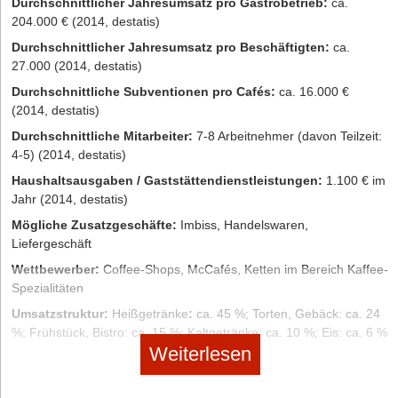
Durchschnittlicher Jahresumsatz pro Gastrobetrieb:
ca.
Klappe deines eigenen Trucks öffnest und ordentlich Burger und
204.000 € (2014, destatis)
Co. verkaufst, hat sich der Aufwand schon gelohnt und du kannst
weiter an deiner rollenden Erfolgsstory arbeiten.
Durchschnittlicher Jahresumsatz pro Beschäftigten:
ca.
27.000 (2014, destatis)
Die Autorin
Kristin Köck ist Content Marketing Managerin bei dem
Durchschnittliche Subventionen pro Cafés:
ca. 16.000 €
Start-up
ready2order.
(2014, destatis)
Durchschnittliche Mitarbeiter:
7-8 Arbeitnehmer (davon Teilzeit:
4-5) (2014, destatis)
Haushaltsausgaben / Gaststättendienstleistungen:
1.100 € im
Jahr (2014, destatis)
Mögliche Zusatzgeschäfte:
Imbiss, Handelswaren,
Liefergeschäft
Wettbewerber:
Coffee-Shops, McCafés, Ketten im Bereich Kaffee-
Spezialitäten
Umsatzstruktur:
Heißgetränke
:
ca. 45 %; Torten, Gebäck: ca. 24
%; Frühstück, Bistro: ca. 15 %; Kaltgetränke: ca. 10 %; Eis: ca. 6 %
Weiterlesen