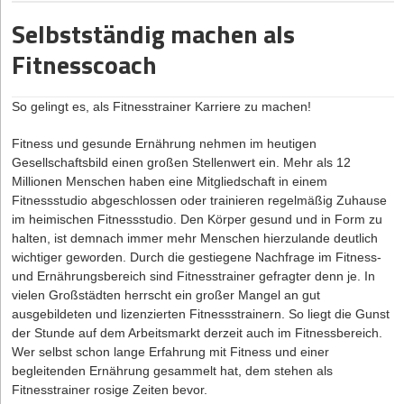
achten solltest, wenn du den Businessplan erstellst, erährst du
Welche Gewinne und Verluste sind in den ersten drei Jahren
Selbstständig machen als
hier.
nach Gründung zu erwarten?
Fitnesscoach
Was sind die Stärken und Schwächen des Unternehmens?
Warum brauchst du als Gründer*in einen Businessplan?
Welche Chancen und Risiken birgt der Markt?
Wenn es um die Finanzierung deiner Firma geht, ist ein
So gelingt es, als Fitnesstrainer Karriere zu machen!
Welcher Kapitalbedarf resultiert aus der Planung und wie
vollständiger und übersichtlicher Businessplan das A und O. Denn
kann eine Finanzierung erfolgen?
wie der Name schon sagt, dient er dazu, die Gründung deines
Fitness und gesunde Ernährung nehmen im heutigen
Unternehmens zu planen und den Kapitalbedarf zu erfassen. Und
(Quelle: gründerberater.de)
Gesellschaftsbild einen großen Stellenwert ein. Mehr als 12
bildet somit das Fundament für die Realisierung eines
Millionen Menschen haben eine Mitgliedschaft in einem
erfolgreichen Geschäftskonzepts. Er fungiert sozusagen als
Wer sich mit einem Foodtruck selbständig machen will, kommt
Fitnessstudio abgeschlossen oder trainieren regelmäßig Zuhause
Geschäftsplan, den du erstellen musst, um mögliche Geldgeber
auch um das Thema
im heimischen Fitnessstudio. Den Körper gesund und in Form zu
Finanzierung
nicht herum. Eigentlich solltest
davon zu überzeugen, in deine Firma zu investieren. Damit
du dich schon während der Businessplanerstellung damit
halten, ist demnach immer mehr Menschen hierzulande deutlich
umfasst er folgende Funktionen:
auseinandersetzen. Hierzu zählen im Detail die Umsatz- und
wichtiger geworden. Durch die gestiegene Nachfrage im Fitness-
Präzisierung des Geschäftsmodells
Gewinnplanung, die Unternehmensfinanzierung sowie die
und Ernährungsbereich sind Fitnesstrainer gefragter denn je. In
Festlegung strategischer und betriebswirtschaftlicher Ziele
Einnahmen-Überschuss-Rechnung
vielen Großstädten herrscht ein großer Mangel an gut
(EÜR).
ausgebildeten und lizenzierten Fitnessstrainern. So liegt die Gunst
Überprüfung der Geschäftsidee hinsichtlich Durchführbarkeit
Feedback einholen und testen, testen, testen
der Stunde auf dem Arbeitsmarkt derzeit auch im Fitnessbereich.
und wirtschaftlichen Erfolgsaussichten
Wer selbst schon lange Erfahrung mit Fitness und einer
Leider kann man nie mit Sicherheit abschätzen, ob das eigene
Voraussetzung zur Beantragung öffentlicher Fördermittel
begleitenden Ernährung gesammelt hat, dem stehen als
Business ein Erfolg wird. Es ist jedoch mit Sicherheit von Vorteil,
Basis für zukünftige unternehmerische Strategien und
Fitnesstrainer rosige Zeiten bevor.
Speisen bereits vorab zu testen und Feedback einzuholen.