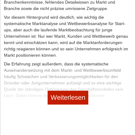
Branchenkenntnisse, fehlendes Detailwissen zu Markt und
Branche sowie die nicht präzise umrissene Zielgruppe.
Vor diesem Hintergrund wird deutlich, wie wichtig die
systematische Marktanalyse und Wettbewerbsanalyse für Start-
ups, aber auch die laufende Marktbeobachtung für junge
Unternehmen ist: Nur wer Markt, Kunden und Wettbewerb genau
kennt und einschätzen kann, wird auf die Marktanforderungen
richtig reagieren können und so sein Unternehmen erfolgreich im
Markt positionieren können.
Die Erfahrung zeigt außerdem, dass die systematische
Auseinandersetzung mit dem Markt- und Wettbewerbsumfeld
häufig Schwächen und Verbesserungsmöglichkeiten für den
Gründer oder Jungunternehmer aufzeigt und so eine wichtige
Quelle der ständigen Optimierung des Geschäftsmodelles sein
kann. Dabei können die Marktanalysen von externen
Weiterlesen
spezialisierten Beratern erarbeitet werden, mit etwas Zeit und
Sachverstand kann aber auch das Gründerteam eine belastbare
Marktanalyse selbst erstellen. Was hierbei zu beachten ist, lesen
Sie im Folgenden.