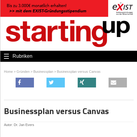
Rubriken
Home
>
Gründen
>
Businessplan
>
Businessplan versus Canvas
Businessplan versus Canvas
Autor: Dr. Jan Evers