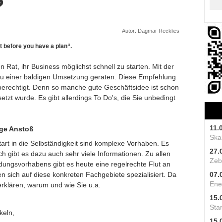
?
Autor: Dagmar Recklies
t before you have a plan“.
Rat, ihr Business möglichst schnell zu starten. Mit der
 zu einer baldigen Umsetzung geraten. Diese Empfehlung
erechtigt. Denn so manche gute Geschäftsidee ist schon
etzt wurde. Es gibt allerdings To Do's, die Sie unbedingt
11.
ige Anstoß
Skal
rt in die Selbständigkeit sind komplexe Vorhaben. Es
27.
ch gibt es dazu auch sehr viele Informationen. Zu allen
Zeb
ungsvorhabens gibt es heute eine regelrechte Flut an
n sich auf diese konkreten Fachgebiete spezialisiert. Da
07.
Ene
erklären, warum und wie Sie u.a.
15.
Star
keln,
15.