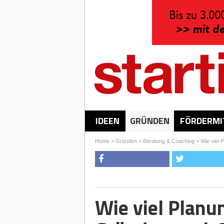
IDEEN
GRÜNDEN
FÖRDERMI
Home
>
Gründen
>
Beratung & Coaching
>
Wie viel 
Wie viel Planu