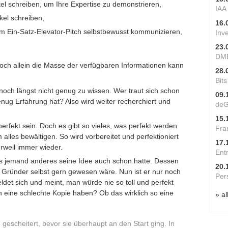
el schreiben, um Ihre Expertise zu demonstrieren,
IAA
ikel schreiben,
16.
nem Ein-Satz-Elevator-Pitch selbstbewusst kommunizieren,
Inv
23.
DME
och allein die Masse der verfügbaren Informationen kann
28.
Bit
 noch längst nicht genug zu wissen. Wer traut sich schon
09.
nug Erfahrung hat? Also wird weiter recherchiert und
deG
15.
erfekt sein. Doch es gibt so vieles, was perfekt werden
Fra
lles bewältigen. So wird vorbereitet und perfektioniert
17.
erweil immer wieder.
Ent
s jemand anderes seine Idee auch schon hatte. Dessen
20.
er Gründer selbst gern gewesen wäre. Nun ist er nur noch
Per
ldet sich und meint, man würde nie so toll und perfekt
n eine schlechte Kopie haben? Ob das wirklich so eine
» al
escheitert, bevor sie überhaupt an den Start ging. In