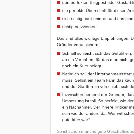
den perfekten Blogpost oder Gastartik
die perfekte Überschrift für diesen Art
sich richtig positionieren und das ei
richtig netzwerken.
Das sind alles wichtige Empfehlungen. D
Gründer verunsichern:
Schnell schleicht sich das Gefühl ein,
an ein Vorhaben, für das man nicht ge
noch ein Kurs belegt.
Natürlich soll der Unternehmensstart p
muss. Selbst ein Team kann das kaum a
und der Starttermin verschiebt sich d
Inzwischen bemerkt der Gründer, das
Umsetzung ist toll. So perfekt, wie d
ein Nachahmer. Der innere Kritiker me
sein wie der andere da. Wer will scho
gute Idee war?
So ist schon manche gute Geschäftsidee g