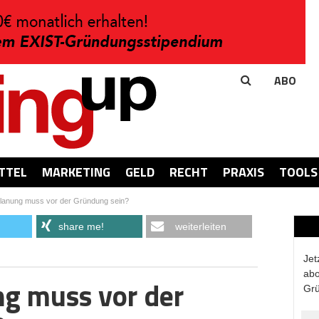
ABO
TTEL
MARKETING
GELD
RECHT
PRAXIS
TOOLS
Planung muss vor der Gründung sein?
share me!
weiterleiten
Jet
abo
ng muss vor der
Grü