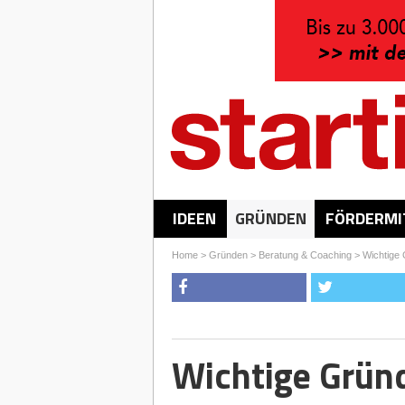
IDEEN
GRÜNDEN
FÖRDERMI
Home
>
Gründen
>
Beratung & Coaching
>
Wichtige 
Wichtige Grün