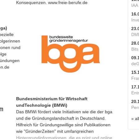
Konsequenzen.
www.freie-berufe.de
IAA
16.
Inv
ga)
23.
pezielle
DME
olgerinnen
28.
tionen rund
Bit
lge
09.
ründungen
deG
en.de
15.
Fra
17.
Ent
Bundesministerium für Wirtschaft
20.
undTechnologie (BMWi)
Per
Das BMWi fördert viele Initiativen wie die der bga
und die Gründungslandschaft in Deutschland.
» al
Hilfreich für Gründungswillige sind Publikationen
wie "GründerZeiten" mit umfangreichen
Hintergrundinformationen, die es print und online