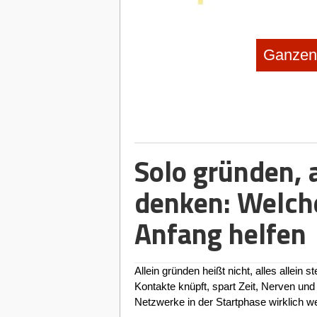
Ganzen 
Deutscher Industrie- und Handelska
(DIHK)
Handelskammern sorgen für einen siche
informierten Einstieg in die Selbständigk
bekommen bei den regelmäßigen Gründ
der Kammer vor Ort einen ersten Einblick
wichtigen Themen.
www.dihk.de
Solo gründen, a
denken: Welch
Anfang helfen
Allein gründen heißt nicht, alles allei
Kontakte knüpft, spart Zeit, Nerven und 
Netzwerke in der Startphase wirklich wei