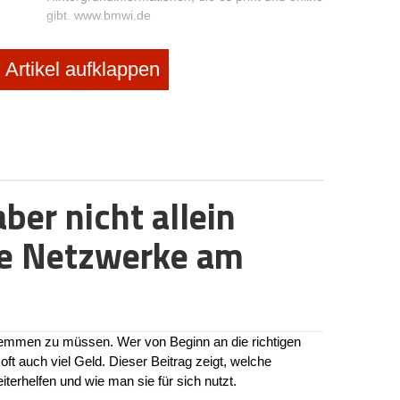
gibt.
www.bmwi.de
Artikel aufklappen
mmertag
ren und gut
eit. Gründer
erseminaren
 in alle
ber nicht allein
e Netzwerke am
Europäischer Sozialfonds (ESF)
Seit Gründung der Europäischen Wirt-
schaftsgemeinschaft gibt es den ESF. Sein Ziel:
Allen Menschen eine berufliche Per- spektive
geben. Dazu fließt Geld aus dem ESF in
verschiedene Programme für Gründer wie ins
n stemmen zu müssen. Wer von Beginn an die richtigen
Gründercoaching oder in EXIST-Programme.
oft auch viel Geld. Dieser Beitrag zeigt, welche
www.esf.de
terhelfen und wie man sie für sich nutzt.