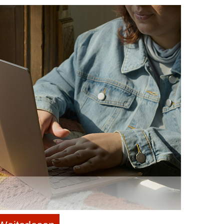
ünder
 Ideen
t ist
m
e
German Silicon Valley Accelerator (GSVA)
Der Verein unterstützt deutsche Gründer auf
dem Weg ins Ausland. Für drei Monate können
sie an einem Mentor-Programm im Silicon Valley
teilnehmen, um das Gründungsgeschehen vor
Ort kennenzulernen, Kontakte zu knüpfen und
die eigene Expansion
vorzubereiten.
http://germanaccelerator.com