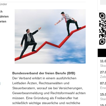
ründer
ch
führten
orten
11.
Skal
27.
Bundesverband der freien Berufe (BfB)
Zeb
Der Verband erklärt in einem ausführlichen
Leitfaden Ärzten, Rechtsanwälten und
07.
Ene
Steuerberatern, worauf sie bei Versicherungen,
Gewerbeanmeldung und Rechtsformwahl achten
15.
müssen. Eine Gründung als Freiberufler hat
Star
schließlich wichtige steuerliche und rechtliche
15.