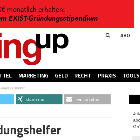
ABO
TTEL
MARKETING
GELD
RECHT
PRAXIS
TOOLS
Gründungshelfer
share me!
weiterleiten
Jet
abo
dungshelfer
Grü