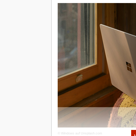
EXIST
Das Förderprogramm richtet sich an Gr
aus der Wissenschaft, die sich mit ihren
selbständig machen. Finanziell interessan
das EXIST-Gründerstipendium mit eine
Zuschuss von bis zu 30 000 Euro plus
Sachkosten und Coachings.
www.exist.d
© Windows auf Unsplash.com