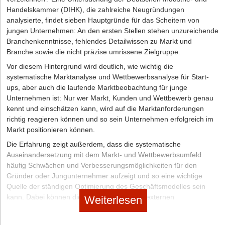
auf einer messbaren Einheit wie z. B. pro Transaktion, pro
Handelskammer (DIHK), die zahlreiche Neugründungen
Gigabyte Speicherplatz, pro Verbindung.
analysierte, findet sieben Hauptgründe für das Scheitern von
Freemium-Modell:
du kombinierst zwei Angebote. Erst stellst du
jungen Unternehmen: An den ersten Stellen stehen unzureichende
ein Basisprodukt kostenlos zur Verfügung, um potenzielle
Branchenkenntnisse, fehlendes Detailwissen zu Markt und
Kund*innen zu gewinnen und ihr Interesse zu wecken. Dann
Branche sowie die nicht präzise umrissene Zielgruppe.
bietest du die Möglichkeit an, die Vollversion mit zusätzlichen
Vor diesem Hintergrund wird deutlich, wie wichtig die
Funktionen und Erweiterungen zu nutzen, für die
systematische Marktanalyse und Wettbewerbsanalyse für Start-
Endnutzer*innen aber extra bezahlen müssen.
ups, aber auch die laufende Marktbeobachtung für junge
In-App-Käufe:
Dieses Modell ermöglicht es, eine App als
Unternehmen ist: Nur wer Markt, Kunden und Wettbewerb genau
Vertriebskanal zu nutzen, um verschiedene Produkte zu
kennt und einschätzen kann, wird auf die Marktanforderungen
verkaufen.
richtig reagieren können und so sein Unternehmen erfolgreich im
Markt positionieren können.
Umsatz mit einem Produkt und produkt-begleitenden
Die Erfahrung zeigt außerdem, dass die systematische
Dienstleistungen. Dazu gehören in erster Linie technischer Support und
Auseinandersetzung mit dem Markt- und Wettbewerbsumfeld
Wartung deines Softwareprodukts.
häufig Schwächen und Verbesserungsmöglichkeiten für den
Nach Bereitstellungsmodell
Gründer oder Jungunternehmer aufzeigt und so eine wichtige
Quelle der ständigen Optimierung des Geschäftsmodelles sein
Cloud:
Ein Softwareprodukt wird über das Internet bereitgestellt,
kann. Dabei können die Marktanalysen von externen
das Kund*innen ohne Installation sofort nutzen können. Dieses
Weiterlesen
spezialisierten Beratern erarbeitet werden, mit etwas Zeit und
Modell ermöglicht es,
cloudbasierte SaaS-Produkte
auf den Markt
Sachverstand kann aber auch das Gründerteam eine belastbare
zu bringen, die üblicherweise unter Einsatz des Abo-Modells