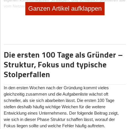
eigenen kommunikativen Strategien, und schließlich profitieren alle
vom Netzwerk der Mitglieder.
Ganzen Artikel aufklappen
Erfolgsteams arbeiten zumeist für einen Zeitraum von sechs
Monaten und treffen sich dabei regelmäßig alle zwei bis drei
Wochen. Die Teilnahme ist verpflichtend, denn nur so kann
konstant am eigenen Ziel gearbeitet werden. In jedem Treffen
stellen sich die Teilnehmer eine eigene „Hausaufgabe“, die sie bis
zum nächsten Meeting erfüllen wollen – und auch sollen.
Nach den sechs Monaten entscheiden die Mitglieder, ob und für
Die ersten 100 Tage als Gründer –
wie lange sie das Team fortsetzen wollen. Die Erfahrung zeigt
Struktur, Fokus und typische
aber, so Ulrike Bergmann, dass sechs Monate bereits genügen,
um mit den eigenen Berufszielen ein gutes Stück weit nach vorne
Stolperfallen
zu kommen.
DIE SYMPATHIE ENTSCHEIDET
In den ersten Wochen nach der Gründung kommt vieles
Ein Erfolgsteam hat idealerweise vier bis sechs Mitglieder und es
gleichzeitig zusammen und die Aufgabenliste wächst oft
entsteht ausschließlich durch die Wahl der Teilnehmerinnen und
schneller, als sie sich abarbeiten lässt. Die ersten 100 Tage
Teilnehmer. Wer ein Erfolgsteam gründen möchte, sucht weitere
stellen deshalb häufig wichtige Weichen für die weitere
Mitglieder aus seinem Bekanntenkreis, über Verbände und
Entwicklung eines Unternehmens. Der folgende Beitrag zeigt,
Vereinigungen oder auch über Annoncen. Wenn man überwiegend
wie sich in dieser Phase Struktur schaffen lässt, worauf der
mit Freunden oder Bekannten zusammenarbeitet, besteht die
Fokus liegen sollte und welche Fehler häufig auftreten.