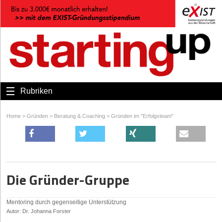
Rubriken
Home
>
Gründen
>
Beratung & Coaching
>
Gründen im "Erfolgsteam"
Die Gründer-Gruppe
Mentoring durch gegenseitige Unterstützung
Autor: Dr. Johanna Forster