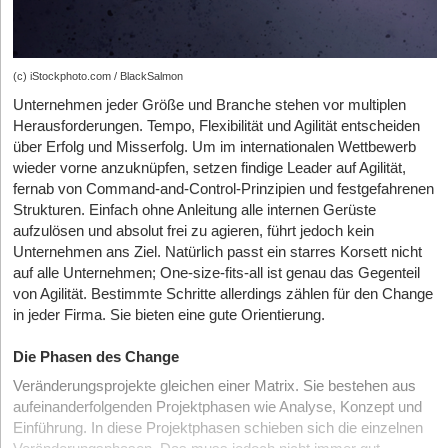
(c) iStockphoto.com / BlackSalmon
Unternehmen jeder Größe und Branche stehen vor multiplen
Herausforderungen. Tempo, Flexibilität und Agilität entscheiden
über Erfolg und Misserfolg. Um im internationalen Wettbewerb
wieder vorne anzuknüpfen, setzen findige Leader auf Agilität,
fernab von Command-and-Control-Prinzipien und festgefahrenen
Strukturen. Einfach ohne Anleitung alle internen Gerüste
aufzulösen und absolut frei zu agieren, führt jedoch kein
Unternehmen ans Ziel. Natürlich passt ein starres Korsett nicht
auf alle Unternehmen; One-size-fits-all ist genau das Gegenteil
von Agilität. Bestimmte Schritte allerdings zählen für den Change
in jeder Firma. Sie bieten eine gute Orientierung.
Die Phasen des Change
Veränderungsprojekte gleichen einer Matrix. Sie bestehen aus
aufeinanderfolgenden Projektphasen wie Analyse, Konzept und
Einführung. In diese Projektphasen schieben sich die einzelnen