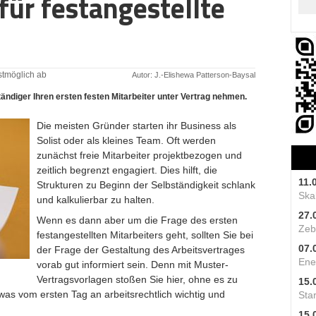
für festangestellte
estmöglich ab
Autor: J.-Elishewa Patterson-Baysal
tändiger Ihren ersten festen Mitarbeiter unter Vertrag nehmen.
Die meisten Gründer starten ihr Business als
Solist oder als kleines Team. Oft werden
zunächst freie Mitarbeiter projektbezogen und
zeitlich begrenzt engagiert. Dies hilft, die
11.
Strukturen zu Beginn der Selbständigkeit schlank
Skal
und kalkulierbar zu halten.
27.
Wenn es dann aber um die Frage des ersten
Zeb
festangestellten Mitarbeiters geht, sollten Sie bei
07.
der Frage der Gestaltung des Arbeitsvertrages
Ene
vorab gut informiert sein. Denn mit Muster-
Vertragsvorlagen stoßen Sie hier, ohne es zu
15.
was vom ersten Tag an arbeitsrechtlich wichtig und
Star
15.