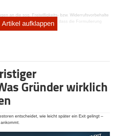
gen an die sog. Freiwilligkeits- bzw. Widerrufsvorbehalte
ericht jüngst entschieden hat, dass die Formulierung
Artikel aufklappen
dersprüchlich und damit unwirksam ist. Alternativ und in der
lungen zu Boni, die weder freiwillig noch widerruflich
ut kalkuliert. So kann z.B. eine Bonusregelung, die sich am
ter motivieren, ohne dabei für den Arbeitgeber
das Ziel nicht erreicht wird, gibt es einfach keinen
ristiger
 Was Gründer wirklich
 schriftlich im Arbeitsvertrag festgelegt sein:
ien.
ten
ältnisses.
die vorhersehbare Dauer.
ehmer nicht nur an einem bestimmten Arbeitsort tätig sein
oren entscheidet, wie leicht später ein Exit gelingt –
edenen Orten beschäftigt werden kann.
t ankommt.
itnehmer zu leistenden Tätigkeit.