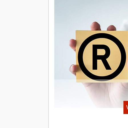
der Investitionssumme, hier also 4 Mill
der Investor erhält eine 1x-Liquidations
Millionen Euro erhält er zunächst seine 1
werden quotal verteilt. Bei einer particip
auf die quotale Beteiligung angerechnet 
Rest. Bei nur 1,2 Millionen Euro Erlös ze
Summe vorab ab, den Gründern bleibt vo
Gründer sollten daher klären: Non-partic
non-participating wählt der Investor bei
Beteiligung, je nachdem, was höher ist –
Multiplikators (1x ist Marktstandard, meh
participating preferences vorgesehen i
begrenzt (z.B. auf das Zwei- oder Dreifa
Mit jeder weiteren Finanzierungsrunde wi
der Investoren beim Exit bedient werden
Anfang an ist daher wichtig.
Drag-Along- und Tag-Along-Rechte: 
© iStockphoto.com / Pakorn Supajitsoontorn
Ein Exit gelingt selten ohne Gleichlauf 