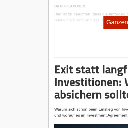
GRATIFIKATIONEN
Hier ist zu beachten, dass die Anforderun
relativ hoch sind und das Bundesarbeitsg
Ganzen 
„freiwillig und jederzeit widerruflich“ wi
Praxis bewährt haben sich hier klare Rege
sind, dafür aber betriebswirtschaftlich g
Betriebsergebnis orientiert, die Mitarbei
wirtschaftlich gefährlich zu werden. Wenn 
Bonus.
Exit statt langf
DAS GEHÖRT IN DEN ARBEITSVERTRAG
Investitionen:
Folgende Punkte müssen auf jeden Fall
Name und Anschrift der Vertragsparte
absichern soll
Zeitpunkt des Beginns des Arbeitsverh
Bei befristeten Arbeitsverhältnissen 
Der Arbeitsort oder, falls der Arbeitn
Warum sich schon beim Einstieg von Invest
soll, ein Hinweis, dass er an verschi
und worauf es im Investment Agreemen
Eine kurze Beschreibung der vom Arbe