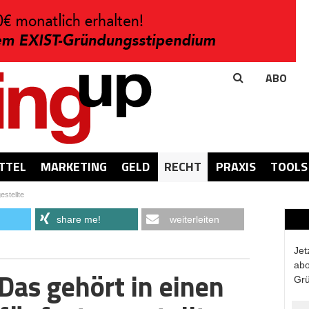
ABO
TTEL
MARKETING
GELD
RECHT
PRAXIS
TOOLS
estellte
share me!
weiterleiten
Jet
abo
Das gehört in einen
Grü