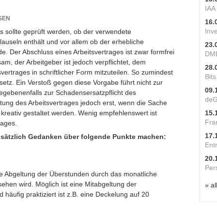
IAA
SEN
16.
Inv
s sollte geprüft werden, ob der verwendete
Klauseln enthält und vor allem ob der erhebliche
23.
. Der Abschluss eines Arbeitsvertrages ist zwar formfrei
DME
m, der Arbeitgeber ist jedoch verpflichtet, dem
28.
vertrages in schriftlicher Form mitzuteilen. So zumindest
Bit
tz. Ein Verstoß gegen diese Vorgabe führt nicht zur
09.
egebenenfalls zur Schadensersatzpflicht des
deG
ltung des Arbeitsvertrages jedoch erst, wenn die Sache
kreativ gestaltet werden. Wenig empfehlenswert ist
15.
Fra
rages.
17.
ndsätzlich Gedanken über folgende Punkte machen:
Ent
20.
Per
le Abgeltung der Überstunden durch das monatliche
sehen wird. Möglich ist eine Mitabgeltung der
» al
äufig praktiziert ist z.B. eine Deckelung auf 20