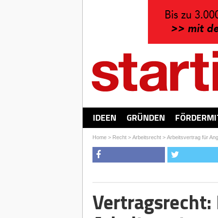
IDEEN
GRÜNDEN
FÖRDERMI
Home
>
Recht
>
Arbeitsrecht
>
Arbeitsvertrag für Ang
Vertragsrecht: 