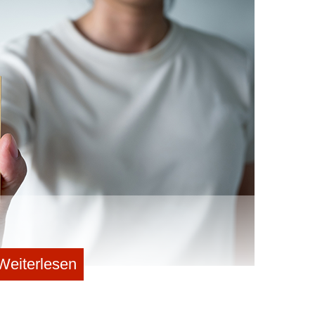
ionen Euro Pre-Money plus 1 Million Euro Investment);
präferenz und 20% der Anteile. Bei einem Verkauf für 4
 Million Euro zurück; nur die restlichen 3 Millionen
ating liquidation preference, bei der die Präferenz nicht
wird, kassiert er sogar doppelt: Präferenz plus anteiliger
igt sich die Kehrseite: Der Investor zieht seine volle
n den restlichen 200.000 Euro nur ein Bruchteil.
ipating- oder participating-Liquidationspräferenz (bei
m Exit entweder die Präferenz oder die quotale
 bei participating erhält er beides), Höhe des
r sollte kritisch hinterfragt werden) und ob ein Cap für
st, der die Gesamtausschüttung an den Investor
che seiner Investition).
rd der „Liquidation Stack“ (sprich die Reihenfolge, in
) komplexer – eine klare, konsistente Struktur von
Weiterlesen
Wer den Exit erzwingen oder mitgehen kann
aller Gesellschafter. Hier setzen Drag-Along- und Tag-