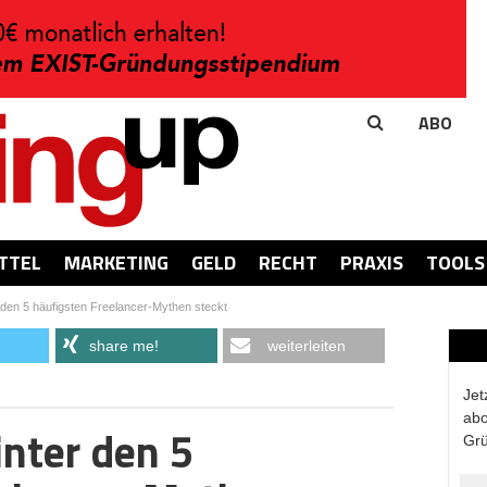
ABO
TTEL
MARKETING
GELD
RECHT
PRAXIS
TOOLS
 den 5 häufigsten Freelancer-Mythen steckt
share me!
weiterleiten
Jet
abo
inter den 5
Grü