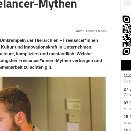
eelancer-Mythen
Autor: Thomas Maas
 Umkrempeln der Hierarchien – Freelancer*innen
 Kultur und Innovationskraft in Unternehmen.
u teuer, kompliziert und umständlich. Welche
äufigsten Freelancer*innen -Mythen verbergen und
mmenarbeit zu achten gilt.
11.
Skal
27.
Zeb
07.
Ene
15.
Star
15.