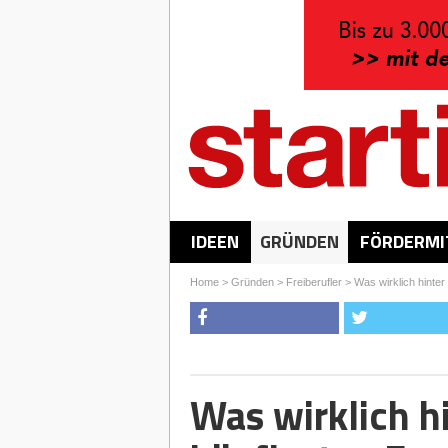
IDEEN
GRÜNDEN
FÖRDERMI
Home
>
Gründen
>
Freiberufler
>
Was wirklich hinter
Was wirklich h