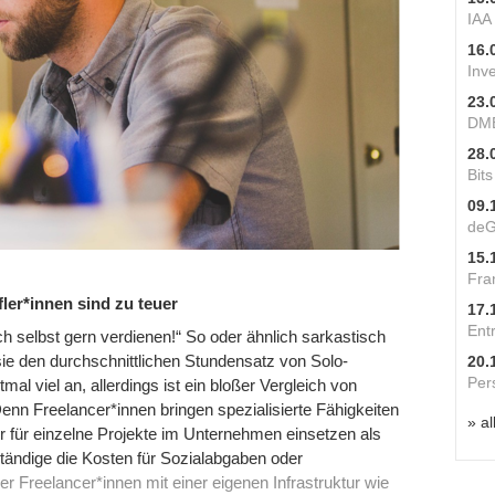
IAA
16.
Inv
23.
DME
28.
Bit
09.
deG
15.
Fra
ler*innen sind zu teuer
17.
Ent
ch selbst gern verdienen!“ So oder ähnlich sarkastisch
ie den durchschnittlichen Stundensatz von Solo-
20.
Per
mal viel an, allerdings ist ein bloßer Vergleich von
enn Freelancer*innen bringen spezialisierte Fähigkeiten
» al
er für einzelne Projekte im Unternehmen einsetzen als
tändige die Kosten für Sozialabgaben oder
er Freelancer*innen mit einer eigenen Infrastruktur wie