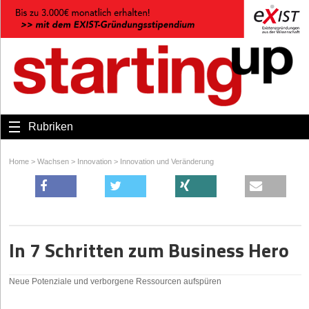
Rubriken
Home
>
Wachsen
>
Innovation
>
Innovation und Veränderung
In 7 Schritten zum Business Hero
Neue Potenziale und verborgene Ressourcen aufspüren