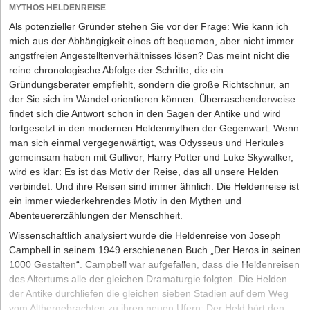
MYTHOS HELDENREISE
Als potenzieller Gründer stehen Sie vor der Frage: Wie kann ich
mich aus der Abhängigkeit eines oft bequemen, aber nicht immer
angstfreien An­gestelltenverhältnisses lösen? Das meint nicht die
reine chronologische Abfolge der Schritte, die ein
Gründungsberater empfiehlt, sondern die große Richtschnur, an
der Sie sich im Wandel orientieren können. Überraschenderweise
findet sich die Antwort schon in den Sagen der Antike und wird
fortgesetzt in den modernen Heldenmythen der Gegenwart. Wenn
man sich einmal vergegenwärtigt, was Odysseus und Herkules
gemeinsam haben mit Gulliver, Harry Potter und Luke Skywalker,
wird es klar: Es ist das Motiv der Reise, das all unsere Helden
verbindet. Und ihre Reisen sind immer ähnlich. Die Heldenreise ist
ein immer wiederkehrendes Motiv in den Mythen und
Abenteuererzählungen der Menschheit.
Wissenschaftlich analysiert wurde die Heldenreise von Joseph
Campbell in seinem 1949 erschienenen Buch „Der Heros in seinen
1000 Gestalten“. Campbell war aufgefallen, dass die Heldenreisen
des Altertums alle der gleichen Dramaturgie folgten. Die Helden
der Antike durchliefen die gleichen sieben Stadien auf dem Weg
vom Althergebrachten zu ihren neuen Ufern: Der Held hört den