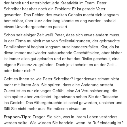
der Arbeit und unterbindet jede Kreativität im Team. Peter
Schreiber hat aber noch ein Problem: Er ist gerade Vater
geworden. Das Fehlen des zweiten Gehalts macht sich langsam
bemerkbar, über kurz oder lang könnte es eng werden, sobald
etwas Unvorhergesehenes passiert.
Schon seit einiger Zeit weiß Peter, dass sich etwas ändern muss.
In der Firma munkelt man von Stellenkürzungen, der gebrauchte
Familienkombi beginnt langsam auseinanderzufallen. Klar, da ist
diese immer mal wieder auftauchende Geschäftsidee, aber bisher
ist immer alles gut gelaufen und er hat das Risiko gescheut, eine
eigene Existenz zu gründen. Doch jetzt scheint es an der Zeit –
oder lieber nicht?
Geht es Ihnen so wie Peter Schreiber? Irgendetwas stimmt nicht
mehr mit Ihrem Job. Sie spüren, dass eine Änderung ansteht.
Zuerst ist es nur ein vages Gefühl, eine Art Verunsicherung, die
sich später aber verdichtet. Irgendwann sehen Sie der Tatsache
ins Gesicht: Das Althergebrachte ist schal geworden, unsicher und
füllt Sie nicht mehr aus. Sie müssen etwas tun.
Etappen-Tipp:
Fragen Sie sich, was in Ihrem Leben verändert
werden sollte. Wie würden Sie handeln, wenn Ihr Ruf eindeutig ist?