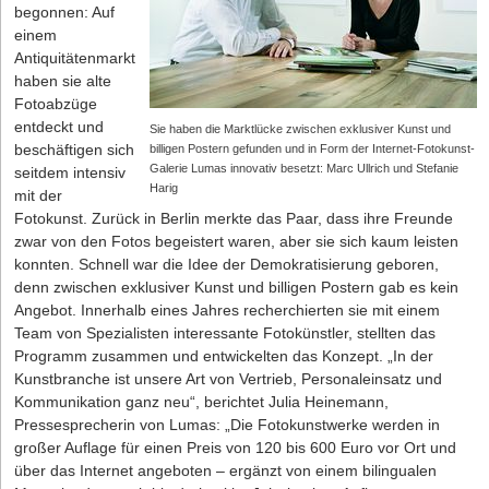
begonnen: Auf
einem
Antiquitätenmarkt
haben sie alte
Fotoabzüge
entdeckt und
Sie haben die Marktlücke zwischen exklusiver Kunst und
beschäftigen sich
billigen Postern gefunden und in Form der Internet-Fotokunst-
Galerie Lumas innovativ besetzt: Marc Ullrich und Stefanie
seitdem intensiv
Harig
mit der
Fotokunst. Zurück in Berlin merkte das Paar, dass ihre Freunde
zwar von den Fotos begeistert waren, aber sie sich kaum leisten
konnten. Schnell war die Idee der Demokratisierung geboren,
denn zwischen exklusiver Kunst und billigen Postern gab es kein
Angebot. Innerhalb eines Jahres recherchierten sie mit einem
Team von Spezialisten interessante Fotokünstler, stellten das
Programm zusammen und entwickelten das Konzept. „In der
Kunstbranche ist unsere Art von Vertrieb, Personaleinsatz und
Kommunikation ganz neu“, berichtet Julia Heinemann,
Pressesprecherin von Lumas: „Die Fotokunstwerke werden in
großer Auflage für einen Preis von 120 bis 600 Euro vor Ort und
über das Internet angeboten – ergänzt von einem bilingualen