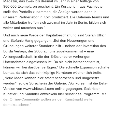
Magazin, das zwei- bis dreimal im Jahr in einer Auflage von
960.000 Exemplaren erscheint. Ein Kuratorium aus Fachleuten
stellt das Portfolio zusammen, die Abzüge werden dann in
unserem Partnerlabor in Köln produziert. Die Galerien-Teams und
alle Mitarbeiter treffen sich zweimal im Jahr in Berlin, bilden sich
weiter und tauschen aus.“
Und auch neue Wege der Kapitalbeschaffung sind Stefan Ullrich
und Stefanie Harig gegangen: „Bei den Neuerungen und
Gründungen weiterer Standorte hilft – neben der Investition des
Burda Verlags, der 2006 auf uns zugekommen ist – eine
Aktiengesellschaft, in die der Erlös unserer vorherigen
Unternehmen eingeflossen ist. Da sie nicht börsennotiert ist,
können wir frei darüber verfügen.“ Die schnelle Expansion schaffe
Lumas, da sich das zehnköpfige Kernteam wöchentlich treffe:
„Neue Ideen können hier sofort besprochen und umgesetzt
werden“, so die Sprecherin der Galerie. „Vor kurzem ist die Beta-
Version von
www.whitewall.com
online gegangen. Galeristen,
Künstler und Sammler entwickeln hier selbst das Programm. Mit
der Online-Community wollen wir den Kunstmarkt weiter
demokratisieren.“