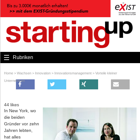
Rubriken
Home
>
Wachsen
>
Innovation
>
Innovationsmanagement
>
Vorteile kleiner
Unternehmen
44 likes
In New York, wo
die beiden
Gründer vor zehn
Jahren lebten,
hat alles