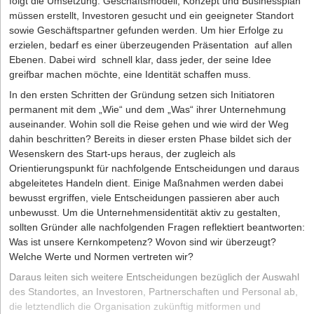
folgt die Umsetzung. Geschäftsmodell, Konzept und Businessplan
müssen erstellt, Investoren gesucht und ein geeigneter Standort
sowie Geschäftspartner gefunden werden. Um hier Erfolge zu
erzielen, bedarf es einer überzeugenden Präsentation auf allen
Ebenen. Dabei wird schnell klar, dass jeder, der seine Idee
greifbar machen möchte, eine Identität schaffen muss.
In den ersten Schritten der Gründung setzen sich Initiatoren
permanent mit dem „Wie“ und dem „Was“ ihrer Unternehmung
auseinander. Wohin soll die Reise gehen und wie wird der Weg
dahin beschritten? Bereits in dieser ersten Phase bildet sich der
Wesenskern des Start-ups heraus, der zugleich als
Orientierungspunkt für nachfolgende Entscheidungen und daraus
abgeleitetes Handeln dient. Einige Maßnahmen werden dabei
bewusst ergriffen, viele Entscheidungen passieren aber auch
unbewusst. Um die Unternehmensidentität aktiv zu gestalten,
sollten Gründer alle nachfolgenden Fragen reflektiert beantworten:
Was ist unsere Kernkompetenz? Wovon sind wir überzeugt?
Welche Werte und Normen vertreten wir?
Daraus leiten sich weitere Entscheidungen bezüglich der Auswahl
des Standortes, an Investoren, Partnerschaften und Personal ab,
die letztendlich die Organisation zukünftig mitformen und