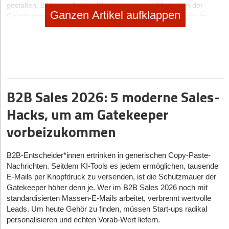
gestalten. Bilden zu Anfang Überzeugung und Motivation der
Ganzen Artikel aufklappen
Gründerperson die Basis allen Handelns, gilt es spätestens im
Zuge des Aufbaus und der Weiterentwicklung, diese inneren Werte
auszuformulieren und somit allen Beteiligten zugänglich zu
machen. Denn mit der Gründung werden die einstigen Pioniere zu
Führungskräften und erweitern damit das Spektrum ihrer
Verantwortung auf die anderen Menschen im Unternehmen.
B2B Sales 2026: 5 moderne Sales-
Wieso, weshalb, warum
Vision und Mission, Unternehmensphilosophie und -leitbild,
Hacks, um am Gatekeeper
Corporate Identity und Employer Branding – um einem
vorbeizukommen
Unternehmen ein Gesicht zu verleihen, gibt es viele
wirtschaftswissenschaftliche Ansätze und Konzepte. In der Praxis
werden die einzelnen Begriffe häufig separat verwendet. Im
B2B-Entscheider*innen ertrinken in generischen Copy-Paste-
Allgemeinen formt die Vision das Bild der Zukunft, während die
Nachrichten. Seitdem KI-Tools es jedem ermöglichen, tausende
Mission Aufgabe und Zweck einer Unternehmung definiert. In der
E-Mails per Knopfdruck zu versenden, ist die Schutzmauer der
Philosophie bündeln sich Werte und Normen der Organisation. Alle
Gatekeeper höher denn je. Wer im B2B Sales 2026 noch mit
drei Elemente beeinflussen letztendlich das Leitbild eines
standardisierten Massen-E-Mails arbeitet, verbrennt wertvolle
Betriebes. Dieses setzt die Rahmenlinien für jegliches
Leads. Um heute Gehör zu finden, müssen Start-ups radikal
unternehmerisches Handeln und beschreibt Ziele und Aufgaben
personalisieren und echten Vorab-Wert liefern.
sowie Wertvorstellungen und Prinzipien. Als Orientierung für die