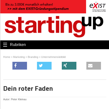
Rubriken
Home
>
Marketing
>
Branding
>
Unternehmensleitbild
Dein roter Faden
Autor: Peter Kleinau