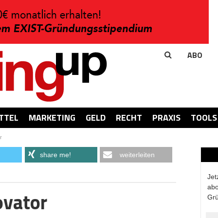
ABO
TTEL
MARKETING
GELD
RECHT
PRAXIS
TOOLS
r
share me!
weiterleiten
Jet
abo
ovator
Grü