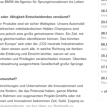
s BMWi die Agentur für Sprunginno­vationen ins Leben
IAA
16.
Inv
 oder -fähigkeit Entscheidendes versäumt?
23.
 Produkte sind wir sicher Weltspitze. Unsere Automobil-
DME
ahlreichen mittelständischen Hidden Champions sind
28.
uns jedoch eine große gemeinsame Vision. Ein Ziel, mit
Bit
ng gleichermaßen identifizieren können. Das könnten
von Europa“ sein oder die „CO2-neutrale Industrie­nation
09.
, dann wissen auch alle, in welche Richtung sie denken
deG
ie Erklärung und Einsicht leichter, wa­rum wir uns
15.
heiten und Privile­gien verabschieden müssen. Überdies
Fra
andswahrung ausgerichtete Gesellschaft große Sprünge
17.
Ent
20.
enturchef?
Per
seinrichtungen und Unternehmen die Innovatorinnen und
jene fördern, die das Potenzial haben, ganze Märkte
» al
im Rahmen von sogenannten Projekt-GmbHs oder mit
nnen und Innovatoren bekommen Zeit, Geld, Zugang zu
Inkubatordienste, um ihre Ideen zur Marktreife zu