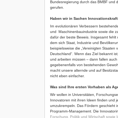
Bundesregierung durch das BMBF und da
gerufen.
Haben wir in Sachen Innovationskraft
Im evolutionären Verbessern bestehender
und Maschinenbau­industrie sowie die z
dafür der beste Beweis. Insgesamt fehlt 
dem sich Staat, Industrie und Bevölkeru
beispielsweise die „Vereinigten Staaten 
Deutschland“. Wenn das Ziel bekannt ist
und arbeiten müssen – dann fallen auch d
gegebenenfalls von bestehenden Gewohn
macht unsere alternde und auf Besitzst
nicht eben einfacher.
Was sind Ihre ersten Vorhaben als Ag
Wir wollen in Universitäten, Forschung
Innovatoren mit ihren Ideen finden und 
umzukrempeln. Das Fördern geschieht 
Programm-­Management. Die Innovatori
Forschung, Politik und Wirtschaft sowie 