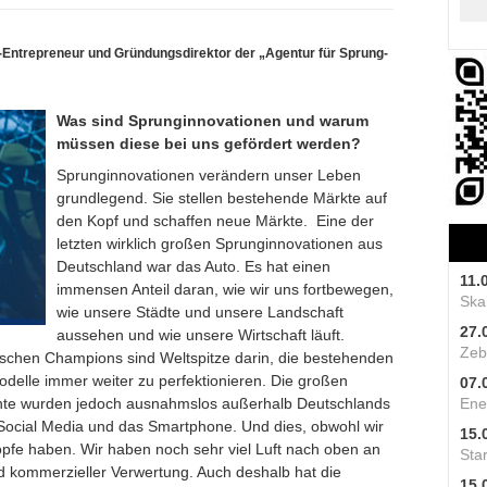
al-Entrepreneur und Gründungsdirektor der „Agentur für Sprung­
Was sind Sprunginnovationen und warum
müssen diese bei uns gefördert werden?
Sprunginnovationen verändern unser Leben
grundlegend. ­Sie stellen bestehende Märkte auf
den Kopf und schaffen neue Märkte. Eine der
letzten wirklich großen Sprunginnovationen aus
Deutschland war das Auto. Es hat einen
11.
immensen Anteil daran, wie wir uns fortbewegen,
Skal
wie unsere Städte und unsere Landschaft
27.
aussehen und wie unsere Wirtschaft läuft.
Zeb
ischen Champions sind Welt­spitze darin, die bestehenden
delle immer weiter zu perfektionieren. Die großen
07.
hnte wurden jedoch ausnahmslos außerhalb Deutschlands
Ene
 Social Media und das Smartphone. Und dies, obwohl wir
15.
pfe haben. Wir haben noch sehr viel Luft nach oben an
Star
d kommer­zieller Verwertung. Auch deshalb hat die
15.