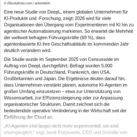
© iStockphoto.com / antoniokhr
Eine neue Studie von DeepL, einem globalen Unternehmen für
KI
‑
Produkte und
‑
Forschung, zeigt: 2026 wird für viele
Organisationen den Übergang vom Experimentieren mit KI hin zu
agentischer Automatisierung markieren. So erwartet die Mehrheit
der weltweit befragten Führungskräfte (69 %), dass
agentenbasierte KI ihre Geschäftsabläufe im kommenden Jahr
deutlich verändern wird.
Die Studie wurde im September 2025 von Censuswide im
Auftrag von DeepL durchgeführt. Befragt wurden 5.000
Führungskräfte in Deutschland, Frankreich, den USA,
Großbritannien und Japan. Die Ergebnisse deuten darauf hin,
dass Unternehmen verstärkt planen, autonome KI-Agenten im
großen Umfang einzusetzen – etwa zur Unterstützung von
Wissensarbeit, zur E
ﬃ
zienzsteigerung oder zur Anpassung
organisatorischer Strukturen. Damit zeichnet sich die
bedeutendste operative Veränderung in der Wirtschaft seit der
Einführung der Cloud an.
„KI-Agenten sind längst nicht mehr experimentell, sie sind
unumgänglich.“ sagt Jarek Kutylowski, CEO und Gründer von