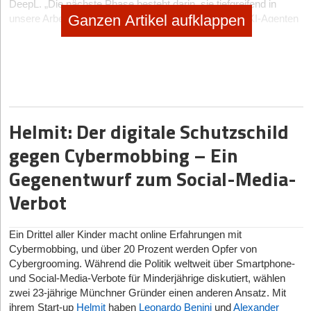
DeepL. „Die nächste Phase besteht darin, sie tiefgreifend in
Ganzen Artikel aufklappen
unsere Arbeitsweisen zu integrieren. In 2026 werden KI-Agenten
das mühsame Umschalten zwischen verschiedenen Kontexten
und repetitive Aufgaben übernehmen, sodass sich Menschen auf
das konzentrieren können, was Unternehmen tatsächlich
voranbringt.“
KI-Agenten werden zum nächsten Disruptor für
Unternehmen
Helmit: Der digitale Schutzschild
Nach ersten Pilot- und Anwendungsfällen rücken KI-Agenten
gegen Cybermobbing – Ein
zunehmend in den produktiven Einsatz:
Gegenentwurf zum Social-Media-
Fast die Hälfte der globalen Führungskräfte (44 %) erwartet
für 2026 einen tiefgreifenden Wandel durch agentische KI; ein
Verbot
Viertel (25 %) sieht diesen Wandel bereits heute. Nur 7 %
glauben, dass KI-Agenten ihre Betriebsabläufe nicht
verändern werden, was die hohe Geschwindigkeit der
Ein Drittel aller Kinder macht online Erfahrungen mit
Implementierungen unterstreicht.
Cybermobbing, und über 20 Prozent werden Opfer von
Cybergrooming. Während die Politik weltweit über Smartphone-
Als die drei wichtigsten Voraussetzungen für den sinnvollen
und Social-Media-Verbote für Minderjährige diskutiert, wählen
und vertrauenswürdigen Einsatz von KI-Agenten nennen die
zwei 23-jährige Münchner Gründer einen anderen Ansatz. Mit
Befragten nachweisbare E
ﬃ
zienz- und ROI-E
ﬀ
ekte (22 %),
ihrem Start-up
Helmit
haben
Leonardo Benini
und
Alexander