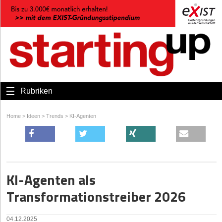
Rubriken
Home
>
Ideen
>
Trends
>
KI-Agenten
KI-Agenten als
Transformationstreiber 2026
04.12.2025