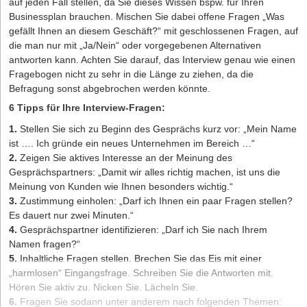
auf jeden Fall stellen, da Sie dieses Wissen bspw. für Ihren
Businessplan brauchen. Mischen Sie dabei offene Fragen „Was
gefällt Ihnen an diesem Geschäft?“ mit geschlossenen Fragen, auf
die man nur mit „Ja/Nein“ oder vorgegebenen Alternativen
antworten kann. Achten Sie darauf, das Interview genau wie einen
Fragebogen nicht zu sehr in die Länge zu ziehen, da die
Befragung sonst abgebrochen werden könnte.
6 Tipps für Ihre Interview-Fragen:
1.
Stellen Sie sich zu Beginn des Gesprächs kurz vor: „Mein Name
ist …. Ich gründe ein neues Unternehmen im Bereich …“
2.
Zeigen Sie aktives Interesse an der Meinung des
Gesprächspartners: „Damit wir alles richtig machen, ist uns die
Meinung von Kunden wie Ihnen besonders wichtig.“
3.
Zustimmung einholen: „Darf ich Ihnen ein paar Fragen stellen?
Es dauert nur zwei Minuten.“
4.
Gesprächspartner identifizieren: „Darf ich Sie nach Ihrem
Namen fragen?“
5.
Inhaltliche Fragen stellen. Brechen Sie das Eis mit einer
„harmlosen“ Eingangsfrage. Schreiben Sie die Antworten mit.
Hören Sie aktiv zu. Nicken Sie. Lächeln Sie.
6.
Fragen Sie sodann unter anderem nach folgenden Themen: