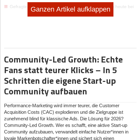
Gefragte Produkte/Dienstleistungen: „Was haben Sie heute bei
Ganzen Artikel aufklappen
… gekauft? Welches Angebot haben Sie genutzt?“
Kaufhäufigkeit: „Wie oft kaufen/nutzen Sie … ?“
Kaufmenge bei Produkten: „Wie viel haben Sie gekauft?“
Preis: „Was haben Sie bezahlt?“
Einkaufsort: „Warum kaufen Sie gerade hier?“
Community-Led Growth: Echte
Kundenloyalität: „Kaufen Sie immer hier? Wieso?“
Produkteigenschaften: „Was gefällt Ihnen besonders gut an
Fans statt teurer Klicks – In 5
…?“
Schritten die eigene Start-up
Kundenkritik: „Was könnte Ihrer Meinung nach noch besser
sein?“
Community aufbauen
Bei unklaren Antworten sollten Sie nachfragen.
Bedanken Sie sich für die Informationen: „Vielen Dank für das
Performance-Marketing wird immer teurer, die Customer
interessante Gespräch, Herr/Frau …“
Acquisition Costs (CAC) explodieren und die Zielgruppe ist
Kontaktdaten sammeln: „Darf ich mich nochmal bei Ihnen
zunehmend blind für klassische Ads. Die Lösung für 2026?
melden?
Community-Led Growth. Wer es schafft, eine aktive Start-up
Community aufzubauen, verwandelt einfache Nutzer*innen in
Geben Sie mir Ihre E-Mail-Adresse?“
loyale Markenbotschafter*innen und sichert sich einen