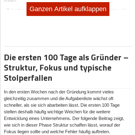
finden:
Ganzen Artikel aufklappen
Ladenfläche:
Wer tatsächlich eine Verkaufsfläche braucht,
auf der Kund*innen Waren ansehen und bedient werden
können, der ergattert im Idealfall Geschäftsräume in zentraler
Lage. Der Standort ist für den Erfolg das A und O. Der
Einzelhandel ist auf Laufkundschaft angewiesen und muss
deshalb von den Menschen gesehen werden können. Eine
solche Lage kostet im Vergleich zur Größe in der Regel am
Die ersten 100 Tage als Gründer –
meisten.
Dienstleistungen:
Räume für Dienstleistungen (z. B.
Struktur, Fokus und typische
Friseur*innen, Schneider*innen oder ähnliches) können bei
Stolperfallen
der Lage etwas flexibler sein. Natürlich sind hier ebenfalls
zentrale Standorte ideal. Eine gute Lage kann sich allerdings
ebenso in einer Nachbarschaft mit wenig Konkurrenz
In den ersten Wochen nach der Gründung kommt vieles
befinden oder dort, wo die Zielgruppe für die eigene
gleichzeitig zusammen und die Aufgabenliste wächst oft
Dienstleistung wohnt.
schneller, als sie sich abarbeiten lässt. Die ersten 100 Tage
Industrie und Fertigung:
Unternehmen, die Produkte
stellen deshalb häufig wichtige Weichen für die weitere
produzieren oder große Mengen lagern müssen, brauchen
Entwicklung eines Unternehmens. Der folgende Beitrag zeigt,
vor allem Platz. Die zentrale Lage in der Innenstadt wäre hier
wie sich in dieser Phase Struktur schaffen lässt, worauf der
kontraproduktiv. Das Gewerbegebiet am Stadtrand ist
Fokus liegen sollte und welche Fehler häufig auftreten.
oftmals die bessere Lösung.