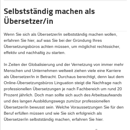
automatisierbar? Eine klare Rollenverteilung und verlässliche
komplexe Finanzthemen verständlich zu erklären und auf die
Innovationsprojekte
Selbstständig machen als
Strukturen helfen, auch größere Aufträge effizient umzusetzen.
individuellen Fragen und Anliegen der Kunden einzugehen. Eine
Webprojekte
Übersetzer/in
klare und einfühlsame Kommunikation schafft Transparenz und
Change-Projekte
Fazit: Schritt für Schritt zum eigenen Catering-Unternehmen
stärkt das Vertrauen in Ihre Expertise als Berater.
Hardwareprodukte
Die Gründung eines Catering-Unternehmens ist eine
Empathie spielt ebenfalls eine zentrale Rolle beim Aufbau von
Wenn Sie sich als Übersetzer/in
selbstständig machen
wollen,
vielschichtige Herausforderung – von der Konzeption über
Vertrauen. Als Kreditberater sollten Sie sich in die Lage Ihrer
Business Modelling
erfahren Sie hier, auf was Sie bei der Gründung Ihres
rechtliche Aspekte bis hin zu praktischer Umsetzung und
Kunden versetzen können und Verständnis für deren finanzielle
Digitale Transformation
Übersetzungsbüros achten müssen, um möglichst rechtssicher,
Kundenakquise. Mit einer klaren Positionierung, strukturiertem
Situation und Ziele zeigen. Durch einen respektvollen und
effektiv und nachhaltig zu starten.
Bildungseinrichtungen
Vorgehen und hoher Qualitätsorientierung lassen sich die Hürden
wertschätzenden Umgang fühlen sich Ihre Kunden ernst
jedoch erfolgreich meistern.
NGO´s und NPO´s
genommen und gut aufgehoben.
In Zeiten der Globalisierung und der Vernetzung von immer mehr
Softwareprodukte
Menschen und Unternehmen weltweit ziehen viele eine Karriere
Um Glaubwürdigkeit zu etablieren, ist es wichtig, dass Sie als
als Übersetzer/in in Betracht. Durchaus berechtigt, denn laut dem
Kreditberater:
Was macht ein Design Thinking Coach?
Online-Übersetzungsbüros Linguation
steigt die Nachfrage nach
Fachlich kompetent und stets auf dem neuesten Stand
professionellen Übersetzungen je nach Fachbereich um rund 20
Als Design Thinking Coach sind Sie Experte für den Prozess und
sind
Prozent jährlich. Doch man sollte sich auch des Arbeitsaufwands
die Methode des Design Thinking. Sie geben Workshops und
Ehrlich und transparent über Risiken und Chancen
und des langen Ausbildungswegs zum/zur professionellen
begleiten Teams durch den sechsstufigen Prozess des Design
aufklären
Übersetzer/in bewusst sein. Welche Voraussetzungen Sie für den
Thinking. So führen Sie die Teilnehmer zu Kreativität und fördern
Beruf erfüllen müssen und wie Sie sich erfolgreich als
Verbindlichkeit zeigen und Zusagen einhalten
deren Innovationspotenzial. Ein Design Thinking Coach hat zwei
Übersetzer/in selbstständig machen, erfahren Sie hier.
größere Tätigkeitsbereiche in denen er aktiv ist. Zum einen coacht
Proaktiv kommunizieren und regelmäßig Feedback
er Unternehmen und bringt die Methode den Mitarbeitern nahe
einholen