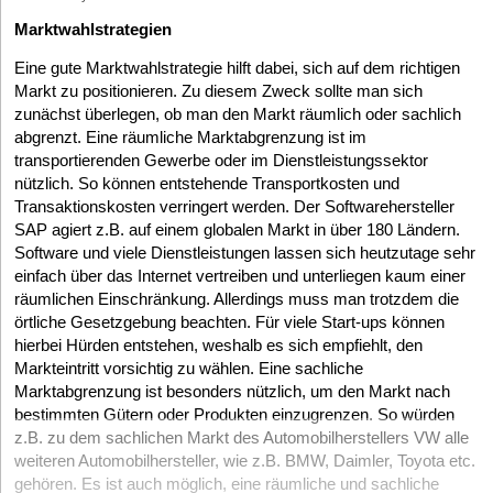
Marktwahlstrategien
Eine gute Marktwahlstrategie hilft dabei, sich auf dem richtigen
Markt zu positionieren. Zu diesem Zweck sollte man sich
zunächst überlegen, ob man den Markt räumlich oder sachlich
abgrenzt. Eine räumliche Marktabgrenzung ist im
transportierenden Gewerbe oder im Dienstleistungssektor
nützlich. So können entstehende Transportkosten und
Transaktionskosten verringert werden. Der Softwarehersteller
SAP agiert z.B. auf einem globalen Markt in über 180 Ländern.
Software und viele Dienstleistungen lassen sich heutzutage sehr
einfach über das Internet vertreiben und unterliegen kaum einer
räumlichen Einschränkung. Allerdings muss man trotzdem die
örtliche Gesetzgebung beachten. Für viele Start-ups können
hierbei Hürden entstehen, weshalb es sich empfiehlt, den
Markteintritt vorsichtig zu wählen. Eine sachliche
Marktabgrenzung ist besonders nützlich, um den Markt nach
bestimmten Gütern oder Produkten einzugrenzen. So wü
rden
z.
B. zu dem sachlichen Markt des Automobilherstellers VW alle
weiteren Automobilhersteller, wie z.B. BMW, Daimler, Toyota etc.
gehören. Es ist auch möglich, eine räumliche und sachliche