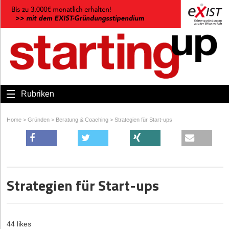
Rubriken
Home
>
Gründen
>
Beratung & Coaching
>
Strategien für Start-ups
Strategien für Start-ups
44 likes