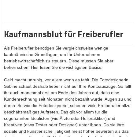
Lizenzmodell:
Unabhängig davon, ob ein Softwareprodukt privat
oder gewerblich genutzt wird, sollten Endnutzer*innen erst eine
Softwarelizenz erwerben, die eine Vereinbarung zwischen
Softwarehersteller und Endnutzer*in darstellt. Mit dieser Lizenz
Kaufmannsblut für Freiberufler
erhalten diese eine zeitlich unbegrenzte Erlaubnis das Produkt zu
installieren und zu verwenden. Je nach Softwarehersteller können
Als Freiberufler benötigen Sie vergleichsweise wenige
auch zusätzliche Gebühren durch Anpassungen und regelmäßige
kaufmännische Grundlagen, um Ihr Unternehmen
Updates entstehen.
betriebswirtschaftlich zu steuern. Diese müssen Sie aber
Abonnementsbasiertes Modell:
Das Nutzungsrecht wird für
beherrschen. Hier lesen Sie die wichtigsten Basics.
einen bestimmten Zeitraum (z.B. Benutzer/Monat) gemietet.
Dabei erhalten Endnutzer*innen einen Zugriff auf die aktuellste
Geld macht unruhig, vor allem wenn es fehlt. Die Fotodesignerin
Version der Software. Wird der festgelegte Zeitraum abgelaufen,
Sabine schaut deshalb lieber nicht auf Ihre Kontoauszüge. So fällt
musste das Nutzungsrecht durch die wiederkehrende Zahlung
ihr auch manchmal erst am Ende des Jahres auf, dass eine
erneut aktiviert werden.
Kundenrechnung seit Monaten nicht bezahlt wurde. Augen zu und
Das Pay-as-you-go-Modell:
Die Endnutzer*innen bezahlen nur
durch: So wie die Fotodesignerin, scheuen viele Freiberufler allzu
Ressourcen, die sie tatsächlich genutzt haben. Die Zahlung basiert
geschäftsmäßiges Auftreten. Das gilt vor allem für die
auf einer messbaren Einheit wie z. B. pro Transaktion, pro
sogenannten Idealisten (wie Ärzte oder Heilpraktiker) und
Gigabyte Speicherplatz, pro Verbindung.
Kreativen (etwa Texter oder Designer) unter ihnen. Da sie ihre
Freemium-Modell:
du kombinierst zwei Angebote. Erst stellst du
soziale und künstlerische Tätigkeit meist höher bewerten als das
ein Basisprodukt kostenlos zur Verfügung, um potenzielle