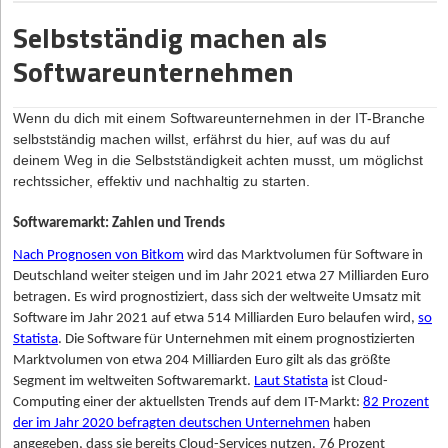
achten solltest, wenn du den Businessplan erstellst, erährst du
Welche Gewinne und Verluste sind in den ersten drei Jahren
Selbstständig machen als
hier.
nach Gründung zu erwarten?
Softwareunternehmen
Was sind die Stärken und Schwächen des Unternehmens?
Warum brauchst du als Gründer*in einen Businessplan?
Welche Chancen und Risiken birgt der Markt?
Wenn es um die Finanzierung deiner Firma geht, ist ein
Wenn du dich mit einem Softwareunternehmen in der IT-Branche
Welcher Kapitalbedarf resultiert aus der Planung und wie
vollständiger und übersichtlicher Businessplan das A und O. Denn
selbstständig machen
willst, erfährst du hier, auf was du auf
kann eine Finanzierung erfolgen?
wie der Name schon sagt, dient er dazu, die Gründung deines
deinem Weg in die Selbstständigkeit achten musst, um möglichst
Unternehmens zu planen und den Kapitalbedarf zu erfassen. Und
(Quelle: gründerberater.de)
rechtssicher, effektiv und nachhaltig zu starten.
bildet somit das Fundament für die Realisierung eines
erfolgreichen Geschäftskonzepts. Er fungiert sozusagen als
Wer sich mit einem Foodtruck selbständig machen will, kommt
Softwaremarkt: Zahlen und Trends
Geschäftsplan, den du erstellen musst, um mögliche Geldgeber
auch um das Thema
Finanzierung
nicht herum. Eigentlich solltest
davon zu überzeugen, in deine Firma zu investieren. Damit
Nach Prognosen von Bitkom
wird das Marktvolumen für Software in
du dich schon während der Businessplanerstellung damit
umfasst er folgende Funktionen:
Deutschland weiter steigen und im Jahr 2021 etwa 27 Milliarden Euro
auseinandersetzen. Hierzu zählen im Detail die Umsatz- und
betragen. Es wird prognostiziert, dass sich der weltweite Umsatz mit
Präzisierung des Geschäftsmodells
Gewinnplanung, die Unternehmensfinanzierung sowie die
Software im Jahr 2021 auf etwa 514 Milliarden Euro belaufen wird,
so
Festlegung strategischer und betriebswirtschaftlicher Ziele
Einnahmen-Überschuss-Rechnung
(EÜR).
Statista
. Die Software für Unternehmen mit einem prognostizierten
Überprüfung der Geschäftsidee hinsichtlich Durchführbarkeit
Marktvolumen von etwa 204 Milliarden Euro gilt als das größte
Feedback einholen und testen, testen, testen
und wirtschaftlichen Erfolgsaussichten
Segment im weltweiten Softwaremarkt.
Laut Statista
ist Cloud-
Leider kann man nie mit Sicherheit abschätzen, ob das eigene
Voraussetzung zur Beantragung öffentlicher Fördermittel
Computing einer der aktuellsten Trends auf dem IT-Markt:
82 Prozent
Business ein Erfolg wird. Es ist jedoch mit Sicherheit von Vorteil,
der im Jahr 2020 befragten deutschen Unternehmen
haben
Basis für zukünftige unternehmerische Strategien und
Speisen bereits vorab zu testen und Feedback einzuholen.
angegeben, dass sie bereits Cloud-Services nutzen. 76 Prozent