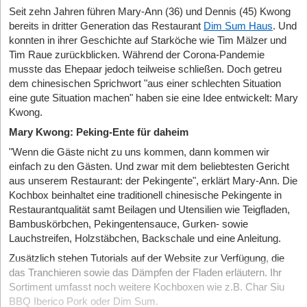
Seit zehn Jahren führen Mary-Ann (36) und Dennis (45) Kwong
bereits in dritter Generation das Restaurant
Dim Sum Haus
. Und
konnten in ihrer Geschichte auf Starköche wie Tim Mälzer und
Tim Raue zurückblicken. Während der Corona-Pandemie
musste das Ehepaar jedoch teilweise schließen. Doch getreu
dem chinesischen Sprichwort "aus einer schlechten Situation
eine gute Situation machen" haben sie eine Idee entwickelt: Mary
Kwong.
Mary Kwong: Peking-Ente für daheim
"Wenn die Gäste nicht zu uns kommen, dann kommen wir
einfach zu den Gästen. Und zwar mit dem beliebtesten Gericht
aus unserem Restaurant: der Pekingente", erklärt Mary-Ann. Die
Kochbox beinhaltet eine traditionell chinesische Pekingente in
Restaurantqualität samt Beilagen und Utensilien wie Teigfladen,
Bambuskörbchen, Pekingentensauce, Gurken- sowie
Lauchstreifen, Holzstäbchen, Backschale und eine Anleitung.
Zusätzlich stehen Tutorials auf der Website zur Verfügung, die
das Tranchieren sowie das Dämpfen der Fladen erläutern. Ihr
Sortiment umfasst noch weitere Kochboxen wie z.B. Char Siu
BBQ Iberico Pork oder Dim Sum.