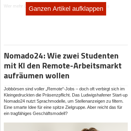
Wer mehr über Mary Kwong erfahren möchte, hat dazu
Ganzen Artikel aufklappen
kommenden Montag, den 03.04., in der
Höhle der Löwen
um
20.15 Uhr auf VOX Gelegenheit. Mit von der Partie sind dann
auch Lockcard,
PlugVan
,
cityscaper
und Aquakallax.
Hat Ihnen der Artikel gefallen?
Nomado24: Wie zwei Studenten
Dann melden Sie sich kostenlos für unseren
Newsletter
an, um
exklusive Inhalte zu erhalten.
mit KI den Remote-Arbeitsmarkt
aufräumen wollen
eintragen
Jobbörsen sind voller „Remote“-Jobs – doch oft verbirgt sich im
Kleingedruckten die Präsenzpflicht. Das Ludwigshafener Start-up
Nomado24 nutzt Sprachmodelle, um Stellenanzeigen zu filtern.
Eine smarte Idee für eine spitze Zielgruppe. Aber reicht das für
ein tragfähiges Geschäftsmodell?
Diese Artikel könnten Sie auch interessieren:
06.08.2026
|
Gründerstorys