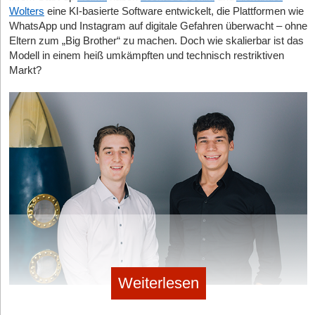
dem Widerstände früh erkannt werden oder erst gar nicht
Wolters
eine KI-basierte Software entwickelt, die Plattformen wie
auftreten”, so der Mitgründer.
WhatsApp und Instagram auf digitale Gefahren überwacht – ohne
Eltern zum „Big Brother“ zu machen. Doch wie skalierbar ist das
Mehr zu cityscaper gibt es kommenden Montag, den 03.04., in
Modell in einem heiß umkämpften und technisch restriktiven
der Höhle der Löwen um 20.15 Uhr auf VOX. Mit von der Partie
Markt?
sind dann auch Lockcard,
Mary Kwong
,
Aquakallax
und
PlugVan
.
Hat Ihnen der Artikel gefallen?
Dann melden Sie sich kostenlos für unseren
Newsletter
an, um
exklusive Inhalte zu erhalten.
eintragen
Weiterlesen
Helmit-Gründer Leonardo Benini und Alexander Wolters © Helmit
Diese Artikel könnten Sie auch interessieren: