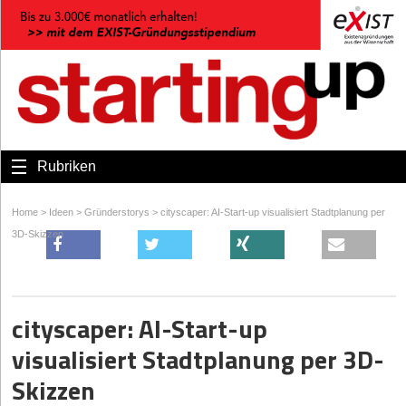
Rubriken
Home
>
Ideen
>
Gründerstorys
>
cityscaper: AI-Start-up visualisiert Stadtplanung per
3D-Skizzen
cityscaper: AI-Start-up
visualisiert Stadtplanung per 3D-
Skizzen