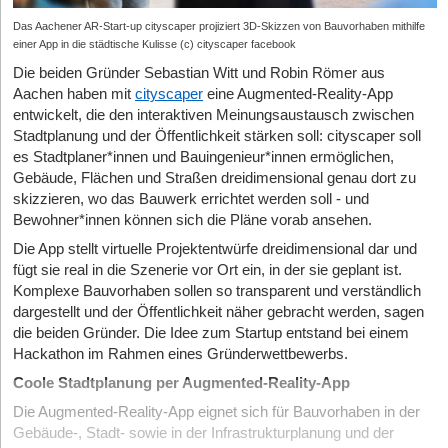
Das Aachener AR-Start-up cityscaper projiziert 3D-Skizzen von Bauvorhaben mithilfe
einer App in die städtische Kulisse (c) cityscaper facebook
Die beiden Gründer Sebastian Witt und Robin Römer aus
Aachen haben mit
cityscaper
eine Augmented-Reality-App
entwickelt, die den interaktiven Meinungsaustausch zwischen
Stadtplanung und der Öffentlichkeit stärken soll: cityscaper soll
es Stadtplaner*innen und Bauingenieur*innen ermöglichen,
Gebäude, Flächen und Straßen dreidimensional genau dort zu
skizzieren, wo das Bauwerk errichtet werden soll - und
Bewohner*innen können sich die Pläne vorab ansehen.
Die App stellt virtuelle Projektentwürfe dreidimensional dar und
fügt sie real in die Szenerie vor Ort ein, in der sie geplant ist.
Komplexe Bauvorhaben sollen so transparent und verständlich
dargestellt und der Öffentlichkeit näher gebracht werden, sagen
die beiden Gründer. Die Idee zum Startup entstand bei einem
Hackathon im Rahmen eines Gründerwettbewerbs.
Coole Stadtplanung per Augmented-Reality-App
Die Augmented-Reality-App eignet sich für Bauvorhaben in der
Gebäude-, Stadt- sowie in der Infrastrukturplanung und der