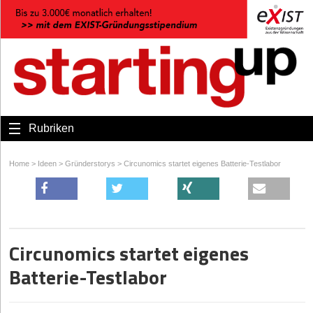
Rubriken
Home
>
Ideen
>
Gründerstorys
>
Circunomics startet eigenes Batterie-Testlabor
Circunomics startet eigenes
Batterie-Testlabor