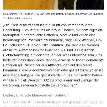
Circunomics-Co-Founder/CTO Jan Born und Battery Engineer Haehwan Lee im neuen
Testlabor © Circunomics
„Die Kreislaufwirtschaft ist in Zukunft von immer größerer
Bedeutung. Dies ist für uns die große Chance, mit dem digitalen
Marktplatz für gebrauchte Batterien, Module und Zellen eine
herausragende Position einzunehmen“, sagt
Felix Wagner, Co-
Founder und CEO von Circunomics
. „Im Jahr 2030 werden
alleine im Automobilsektor zwischen 200 und 300 Millionen
Elektrofahrzeuge auf den Straßen der Welt unterwegs sein. Das
bedeutet, dass dann jedes Jahr etwa sechs Millionen gebrauchte
Batterien als Rückläufer aus Altfahrzeugen auf den Markt
kommen. Diese wiederzuverwenden oder gezielt zu recyclen ist
eine Mega-Aufgabe, die gelöst werden muss. Schließlich haben
wir alle ein Ziel: Weniger CO
2
zu produzieren und weniger der
wertvollen, seltenen Rohstoffe zu verbrauchen.“
Battery Lifecycle Management Solution
Die Ergebnisse KI-basierter Analysen von gebrauchten Batterien,