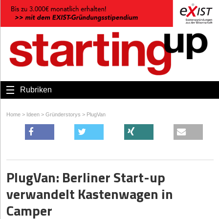
Rubriken
Home
>
Ideen
>
Gründerstorys
>
PlugVan
PlugVan: Berliner Start-up
verwandelt Kastenwagen in
Camper