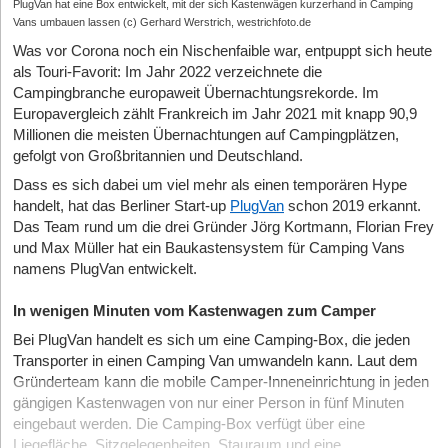
PlugVan hat eine Box entwickelt, mit der sich Kastenwägen kurzerhand in Camping
Vans umbauen lassen (c) Gerhard Werstrich, westrichfoto.de
Was vor Corona noch ein Nischenfaible war, entpuppt sich heute
als Touri-Favorit: Im Jahr 2022 verzeichnete die
Campingbranche europaweit Übernachtungsrekorde. Im
Europavergleich zählt Frankreich im Jahr 2021 mit knapp 90,9
Millionen die meisten Übernachtungen auf Campingplätzen,
gefolgt von Großbritannien und Deutschland.
Dass es sich dabei um viel mehr als einen temporären Hype
handelt, hat das Berliner Start-up
PlugVan
schon 2019 erkannt.
Das Team rund um die drei Gründer Jörg Kortmann, Florian Frey
und Max Müller hat ein Baukastensystem für Camping Vans
namens PlugVan entwickelt.
In wenigen Minuten vom Kastenwagen zum Camper
Bei PlugVan handelt es sich um eine Camping-Box, die jeden
Transporter in einen Camping Van umwandeln kann. Laut dem
Gründerteam kann die mobile Camper-Inneneinrichtung in jeden
gängigen Kastenwagen von nur einer Person in fünf Minuten
eingebaut werden. Die Camping-Box verfügt über eine
Liegefläche, Sitzgelegenheiten, Stauraum und eine