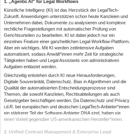
1. „Agentic AI“ für Legal Workflows
Künstliche Intelligenz (KI) ist das Herzstück der LegalTech-
Zukunft. Anwendungen unterstützen schon heute Kanzleien und
Unternehmen dabei, Dokumente zu analysieren und komplexe
rechtliche Fragestellungen mit automatischer Prüfung von
Gerichtsurteilen zu bearbeiten. KI ist dabei jedoch nur ein
einzelnes Feature einer ganzheitlichen Legal-Workflow-Plattform.
Aber ein wichtiges. Mit KI werden zeitintensive Aufgaben
automatisiert, sodass Anwält*innen mehr Zeit für strategische
Tätigkeiten haben und Legal Assistants von administrativen
Aufgaben entlastet werden.
Gleichzeitig entstehen durch KI neue Herausforderungen.
Digitale Souveränität, Datenschutz, Bias in Algorithmen und die
Qualität der automatisierten Entscheidungsprozesse sind
Themen, die sowohl Kanzleien, Rechtsabteilungen als auch
Gesetzgeber beschäftigen werden. Da Datenschutz und Privacy
i.d.R. bei europäischen und deutschen LegalTech-Anbieter*innen
ein stärkerer Teil der Software-Anbieter DNA sind, haben sie
einen Vorteil gegenüber US-amerikanischen Hersteller*innen.
2. Unified Contract Management & Enterprise Legal