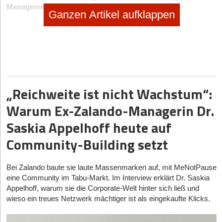
Management
Ganzen Artikel aufklappen
Beim Contract & Matter Management zeichnet sich eine große
Veränderung ab – hin zu modernen, flexiblen, cloudbasierten
Contract- und Matter-Management-Tools. Durch höhere
Anforderungen der Fachbereiche hinsichtlich der
Geschwindigkeit bei der Bearbeitung von Rechtsfällen, nimmt die
Bedeutung von Unternehmensjuristen weiter zu. Während sie
früher primär als Berater agierten, übernehmen sie mittlerweile
„Reichweite ist nicht Wachstum“:
eine zunehmend strategische Rolle. Hierbei helfen ihnen
Warum Ex-Zalando-Managerin Dr.
ganzheitliche Enterprise Legal Management Software Lösungen
die sowohl bei der Anfrage, Annahme und effizienten
Saskia Appelhoff heute auf
Durchführung von Rechtsfällen unterstützen. Die neue Rolle der
Inhouse-Jurist*innen erfordert nicht nur technologische
Community-Building setzt
Kompetenz, sondern auch betriebswirtschaftliches Verständnis
und die Fähigkeit, mit anderen Unternehmensbereichen
zusammenzuarbeiten.
Bei Zalando baute sie laute Massenmarken auf, mit MeNotPause
eine Community im Tabu-Markt. Im Interview erklärt Dr. Saskia
3. Legal Front-Door & Self-Service Legal Tools
Appelhoff, warum sie die Corporate-Welt hinter sich ließ und
wieso ein treues Netzwerk mächtiger ist als eingekaufte Klicks.
In der IT wird seit vielen Jahren das „Shift to left“ Prinzip verfolgt.
Jetzt wird es verstärkt auch in Legal Prozessen genutzt. Das