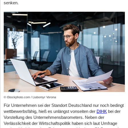
Laut Studien des ifo Instituts nutzen erfolgreiche Start-ups wie
Herausforderung: existierende Strukturen machen es quasi
besonders hoch sein kann, denn die mögliche wirtschaftliche
senken.
FlixBus oder Lieferando solche Strategien. Neben
unmöglich, dass das Geld privater Kleinanleger*innen in Start-
Entwicklung des Jungunternehmens ist noch sehr schwer
Welche Fehler machen Start-ups bei der
wissenschaftlichen Analysen zeigen auch Banken wie DKB oder
ups fließen kann.
vorauszusehen. Manche Plattformen setzen daher voraus, dass
Fördermittelbeschaffung – und wie können sie diese
ING, dass transparente Konditionen Vertrauen schaffen. Die
die Pre-Seed- und Seed-Phasen bereits abgeschlossen sind. In
vermeiden?
Einlagen bleiben verfügbar und gleichzeitig getrennt vom
Ein Beispiel aus der Praxis
der darauffolgenden Wachstumsphase können Start-ups
Philipp Nägelein:
Der gravierendste Fehler ist, öffentliche
operativen Geschäft. Diese klare Struktur stärkt
wiederum für gewöhnlich einerseits relevante Umsätze und
Fördermittel isoliert und nachrangig zu behandeln. Das kostet
Nimm das fiktive Start-up GreenPack, das recycelbare
Investorenvertrauen und erhöht die langfristige Stabilität.
Erfolge vorweisen, andererseits wächst der Kapitalbedarf.
bares Geld. Darum: Jedes Start-up braucht eine Public-Funding-
Verpackungen für den Onlinehandel entwickelt. Das
Hilfreich ist zudem, wenn neben den Gründer*innen schon ein
Strategie. Alle Finanzierungsbausteine sollten strategisch
Gründer*innen-Team tüftelt an mehrfach verwendbaren
Tagesgeld als Baustein einer ganzheitlichen Finanzplanung
Team bereitsteht und die Crowdkampagne gezielt unterstützen
Versandboxen, um Abfall zu reduzieren und wertvolle
kombiniert werden, um nachhaltiges Wachstum zu ermöglichen.
kann – insbesondere in den Bereichen Marketing und
Ressourcen zu schonen. Nach erfolgreichem Markttest wollen
Weiterhin darf die Compliance nicht unterschätzt werden. Wer
Ein Tagesgeldkonto ersetzt keine umfassende Finanzstrategie,
Kommunikation. Sollen über Social-Media-Kampagnen oder
sie nun ihre Produktion skalieren, ihre Marketingaktivitäten
mit Steuergeldern gefördert wird, muss Rechenschaft ablegen.
ergänzt jedoch andere Instrumente wie
Business-Kredite
,
eigene Newsletter potenzielle Crowdinvestor*innen aktiviert
ausbauen und neue Mitarbeiter*innen für Vertrieb und
Hier stößt das agile 80/20-Prinzip vieler Start-ups an seine
Beteiligungskapital oder klassische Finanzierungen.
werden, müssen diese Kanäle im Vorhinein aufgebaut worden
Kommunikation einstellen.
Grenzen. Gerade bei komplexen Förderstrukturen kann
Finanzberater empfehlen, Tagesgeld bewusst als Basisbaustein
sein.
einzusetzen. In Kombination mit Budgetplanung, Controlling-
professionelle Unterstützung entscheidend sein.
Für all diese Schritte benötigt GreenPack frisches Kapital. Doch
Der Ablauf eines Crowdinvestings beginnt für Start-ups mit der
Software entsteht ein solides Fundament. Während Aktien oder
klassische Finanzierungsrunden dauern lange, erzeugen hohe
Wahl einer geeigneten Plattform. Neben den formellen Vorgaben
Fonds auf Rendite abzielen, bietet das Tagesgeldkonto
Was muss sich ändern, damit Start-ups bessere
Nebenkosten für Anwalt und Notar und binden viel Energie, die
© iStockphoto.com / Liubomyr Vorona
können Start-ups in dieser Phase besonders darauf achten, ob
Sicherheit, Transparenz und Verfügbarkeit. Für Start-ups passt
eigentlich ins operative Geschäft fließen sollte. Was wäre, wenn
Finanzierungsmöglichkeiten erhalten?
Für Unternehmen sei der Standort Deutschland nur noch bedingt
andere Unternehmen derselben Branche oder mit ähnlichen
es in eine hybride Strategie: Wachstum durch Investments,
GreenPack jederzeit flexibel auf Kapital zugreifen könnte, genau
Philipp Nägelein:
Mehr „Financial Literacy“ außerhalb der
wettbewerbsfähig, hieß es unlängst vonseiten der
DIHK
bei der
Themenbereichen bereits erfolgreich auf der Plattform finanziert
Stabilität durch Liquiditätsreserven und Steuerpuffer. Neben
dann, wenn es gebraucht wird?
bekannten Start-up-Zentren ist dringend notwendig. Viele
Vorstellung des Unternehmensbarometers. Neben der
wurden. Haben sich Gründer*innen für eine Plattform
Rücklagen und Parkmöglichkeiten wird so Planbarkeit
Gründerteams wählen die falsche Finanzierungsform oder
Verlässlichkeit der Wirtschaftspolitik haben sich laut Umfrage
entschieden, beginnt eine Art Bewerbungsphase. Zum einen wird
geschaffen, die Wettbewerbsfähigkeit und Handlungsfähigkeit
Der Invest-Now-Button als Antwort