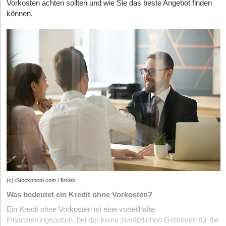
Vorkosten achten sollten und wie Sie das beste Angebot finden
der BaFin zu unterliegen. Das spart nicht nur Zeit, sondern
Büromaterial, Software oder Telekommunikationskosten.
der eigenen Crowd-Größe oder auch dem Unternehmens-
können.
auch Kosten. Gerade in frühen Phasen wie Pre-Seed oder
„Oftmals werden nur die größeren Ausgaben beachtet. Dabei
Impact. Bei den oben genannten Start-ups The Female
Series A kannst du so unkompliziert Business Angels,
können kleinere Posten ebenfalls erhebliche Steuerersparnisse
Company, Vytal und Tomorrow haben die Vermittlungsphasen
Familie und Freund*innen aus deinem Netzwerk in dein
bringen“, so Juhn. Je detaillierter die Dokumentation dieser
beispielsweise von weniger als 24 Stunden bis vier Wochen
Start-up investieren lassen. Wie viel Kapital du insgesamt
Ausgaben erfolgt, desto besser können die steuerlichen Vorteile
gereicht.
aufnimmst, spielt dabei keine Rolle. Im Fall des Private
genutzt werden.
Während dieser Zeit arbeiten Plattform und Start-up gemeinsam
Fundraise können sich natürlich auch Investor*innen über
an einem möglichst erfolgreichen Kampagnenausgang. Die
den Invest-Now-Button melden und dir eine Mitteilung
# 2. Investitionsabzugsbetrag als Vorteil für zukünftige
Plattform kann beispielsweise bei der Vorbereitung der
senden, über welche Höhe sie gerne investieren würden.
Investitionen
Emissionsdokumente und der Abstimmung mit verschiedenen
Diese Anfrage siehst du auf der Plattform und du kannst
Für Unternehmen, die in den kommenden Jahren größere
externen Dienstleister*innen wie der Bundesanstalt für
entscheiden, ob du ihnen ein Angebot sendest oder nicht.
Anschaffungen planen, stellt der Investitionsabzugsbetrag (IAB)
Finanzdienstleistungsaufsicht oder auf Kapitalmarktrecht
Public Fundraise:
Dieses Upgrade zum Private Fundraise
eine interessante Möglichkeit dar, die Abgabenlast im laufenden
spezialisierten Anwält*innen unterstützen. Einige Plattformen
benötigst du, wenn du mehr als 149 Investor*innen gewinnen
Jahr zu senken. Dieser Abzug ermöglicht es, bis zu 50 Prozent
übernehmen ebenfalls die administrative und technische
willst. In diesem Fall kannst du deine Investmentbedingungen
der geplanten Investitionskosten bereits im Vorfeld von der
Betreuung bei der Vermittlung des Kapitals. Auch im späteren
auch öffentlich bewerben und erhältst Zugang zu einer
Steuer abzusetzen. Ein Beispiel? „Steht der Kauf eines neuen
Verlauf der Anlageverwaltung kann die Crowdinvesting-Plattform
breiten Masse an Investor*innen, die bereits ab 50 Euro
Fahrzeugs im Wert von 30.000 Euro an, können durch den IAB
dem Start-up einige Aufgaben abnehmen, beispielsweise das
investieren können. Dies ermöglicht dir, eine engagierte
bereits 15.000 Euro als Betriebsausgabe angesetzt werden,
(c) iStockphoto.com / fizkes
Erfassen der Anleger*innen im Abrechnungssystem, das
Community rund um dein Produkt oder deine Marke
wodurch die Steuerlast für das laufende Jahr signifikant sinkt“,
Management von Zinsrückstellungen, Ausschüttungen und
Was bedeutet ein Kredit ohne Vorkosten?
aufzubauen. Der Invest-Now-Button leitet Interessierte in
unterstreicht der Profi. Dabei gilt dieser Abzug für Unternehmen
Tilgungen.
Ein Kredit ohne Vorkosten ist eine vorteilhafte
diesem Fall direkt auf eine Unterseite mit allen wichtigen
mit einem Gewinn von bis zu 200.000 Euro und stellt somit eine
Die Kommunikation mit Anleger*innen kann während der
Finanzierungsoption, bei der keine zusätzlichen Gebühren für die
Informationen, auf der sie komplett eigenständig investieren
besonders vorteilhafte Möglichkeit für kleinere und