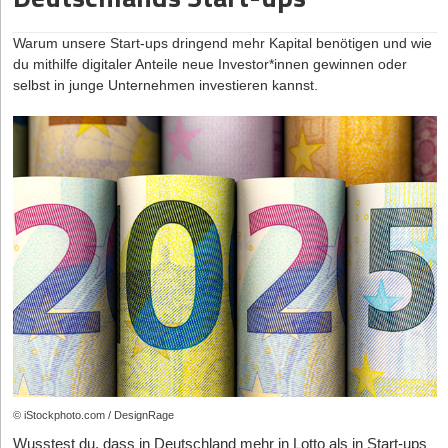
Finanzierungsmöglichkeit, wobei hier die Investmentpower dann
zusammenfassen:
entscheidend sind. Die Chemie zwischen dir und dem/der
Skalierung zu fördern.
in erster Linie von der Plattform selbst kommt und nicht über das
Investor*in sollte stimmen.
Warum unsere Start-ups dringend mehr Kapital benötigen und wie
Start-up. Crowdinvesting passt speziell auch zu nachhaltigen
Tägliche Verfügbarkeit
: Guthaben kann jederzeit abgerufen
Warum tut sich Deutschland mit der Finanzierung durch
du mithilfe digitaler Anteile neue Investor*innen gewinnen oder
Start-ups, da sowohl Gründer*innen als auch Investor*innen eine
werden – ein Pluspunkt bei spontanen Ausgaben oder
6. Vernachlässigung der Kommunikation und Einbüßen von
selbst in junge Unternehmen investieren kannst.
Risikokapital so schwer?
starke inhaltliche Bindung zum Thema und persönliche
Liquiditätsengpässen.
Vertrauen
Überzeugung vom Produkt oder der Anwendung verbindet und
Sophie Ahrens-Gruber
: 2023 gab es einen Rückgang von etwa
Viele Gründer*innen kommunizieren zu wenig oder nur dann mit
sie die Mission teilen, die Zukunft nachhaltiger gestalten zu
30 Prozent bei Wagniskapitalfinanzierungen in Deutschland. Das
Zinssicherheit
: Die Verzinsung liegt meist über dem
Investor*innen, wenn alles gut läuft. Dies kann dazu führen, dass
wollen.
kann man kritisch sehen – oder als natürliche Korrektur nach
Nullniveau von Girokonten. Auch wenn Zinsen schwanken
sich Investor*innen im Unklaren über die tatsächliche
dem Bewertungsboom der Niedrigzinsperiode. Seit 2020 ist der
Für nachhaltige Gründer*innen zählt darüber hinaus besonders
können, bleibt die Planung im Vergleich stabiler.
Entwicklung des Unternehmens fühlen. Zu viel Marketing und zu
Sektor dennoch um 20 Prozent gewachsen. Die
stark der Vorteil, beim Crowdinvesting ihre unternehmerische
wenig Realität schaffen Misstrauen, eine unstrukturierte oder
Fundamentaldaten zeigen folglich, dass mehr Kapital zur
Unabhängigkeit bewahren zu können. Im Gegensatz zur
Risikoarmut
: Durch die
europäische Einlagensicherung
sind
unregelmäßige Kommunikation erschwert den Aufbau einer
Verfügung steht. Der Hauptpunkt ist, dass die großen nationalen
Finanzierung mit Business Angels oder Venture Capital, müssen
Einlagen bis 100.000 Euro pro Kunde und Bank geschützt.
vertrauensvollen Beziehung. Auch eine abwehrende Haltung bei
Kapitalsammelstellen, wie zum Beispiel Pensionskassen, im
Gründer*innen beim Crowdinvesting nämlich keine Stimmrechte
Kritik oder ein Mangel an emotionaler Intelligenz kann die
an Investor*innen abgeben. Denn sie sammeln hierbei
Gegensatz zu anderen Ländern nicht in diese Assetklasse
Banken wie N26, Consorsbank, ING oder DKB werben gezielt
Kommunikation belasten.
bilanzielles Fremdkapital ein, das sie wie Eigenkapital nutzen
investieren können. Daher ist die Abhängigkeit bei großen
mit dieser Kombination aus Flexibilität, Transparenz und
Ausweg:
Baue eine offene und regelmäßige Kommunikation auf.
können, sogenanntes Mezzanine-Kapital. Die Crowd hat also per
Finanzierungsrunden von internationalem Wachstumskapital
Sicherheit. Für Start-ups entsteht dadurch ein solides
Halte deine Investor*innen auch bei Rückschlägen auf dem
se kein Mitspracherecht, sondern gestaltet „nur“ als Geldgeberin
höher. In den letzten Jahren sind diese Investitionen rückläufig.
Sicherheitsnetz, das Cashflow-Schwankungen abfedert und
Laufenden und sei transparent in deinen Updates. Zeige dich
die nachhaltige Transformation mit. Crowd­investing ermöglicht
Das erschwert die Finanzierung großer Kapitalbedarfe mit
Liquidität verlässlich absichert.
ehrlich, strukturiert und verbindlich. Achte darauf, dass deine
demnach eine Demokratisierung der Start-up-Finanzierung.
Risikokapital.
Kommunikation nicht nur positiv, sondern auch realistisch und
© iStockphoto.com / DesignRage
Privatpersonen haben bereits mit kleinen Beträgen, in der Regel
Phasen von Investitionspausen clever überbrücken
authentisch ist. Der Aufbau einer persönlichen Beziehung zu
ab 250 Euro, die Chance, Jungunternehmen finanziell zu
Wusstest du, dass in Deutschland mehr in Lotto als in Start-ups
Welchen Stellenwert hat vor diesem Hintergrund die