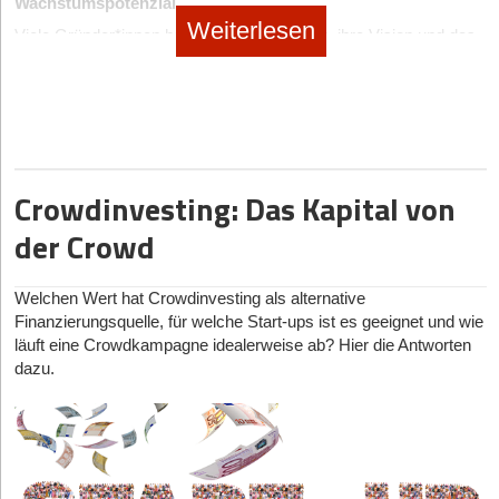
Wachstumspotenzial
des Jahres rund 100 Events.
E
ntscheidung:
nicht nur Zeit, sondern vermeiden auch typische Fehler, die
Weiterlesen
Bei A oder B:
Pauschalsteuer (25 %) möglich.
-> Alles
Viele Gründer*innen haben Schwierigkeiten, ihre Vision und das
später teuer werden können.
„Das vergangene Jahr hat einmal mehr gezeigt, welches
entspannt.
Wachstumspotenzial ihres Unternehmens überzeugend oder klar
Potenzial in einem aktiven Business-Angel-Netzwerk steckt.
Sobald Sie nicht mehr allein arbeiten, sondern mit Freelancern
genug zu vermitteln. Eine zu vage oder austauschbare Vision
Durch die konsequente Digitalisierung des Startup-Investings bei
Bei C:
Keine Pauschalierung.
-> Volle Steuer- und
oder kleinen Teams wachsen, spielt die Firmenkreditkarte eine
lässt Investor*innen zweifeln, ob das Unternehmen tatsächlich
Companisto ermöglichen wir eine enge und transparente
Sozialversicherungspflicht.
weitere wichtige Rolle – besonders bei gemeinsamen Ausgaben
einen nachhaltigen Mehrwert schafft. Ebenso fehlt oft eine
Zusammenarbeit zwischen Business Angels und Co-Investoren,
und kontrollierter Zahlungsfreigabe.
nachvollziehbare Wachstumslogik, die erklärt, warum genau jetzt
schaffen Vertrauen und eröffnen Gründerinnen und Gründern
Phase 2: Budgetierung (Kostenwahrheit)
der richtige Zeitpunkt für das Investment ist. Das Marktpotenzial
neue Perspektiven sowie nachhaltiges Wachstum“, sagt
David
Situation 3: Wenn Teams, Mitarbeiter oder Freelancer
Crowdinvesting: Das Kapital von
wird häufig nur geschätzt und nicht mit handfesten Daten und
Rhotert, Co-Founder und Managing Director von
Wenn du dich für Exklusivität (Option C) entschieden hast,
bezahlt werden müssen
Fakten untermauert. Auch eine klare Abgrenzung vom
Companisto
.
der Crowd
musst du neu rechnen.
Sobald ein Startup wächst, verändern sich nicht nur die
Wettbewerb bleibt aus, und viele Gründer*innen vergessen, ihre
Für 2026 plant Companisto das Business Angel Netzwerk weiter
Aufgaben, sondern auch die Zahlungsprozesse. Vielleicht
Kosten pro Kopf ermitteln:
Gesamtkosten (Location,
Ziele messbar zu machen, was die Glaubwürdigkeit
auszubauen und die gemeinsame Investitionstätigkeit in Form
arbeiten Sie mit Freelancern, beauftragen Agenturen oder stellen
Essen, Drinks, Anreise, Hotel) geteilt durch Anzahl der
beeinträchtigt.
Welchen Wert hat Crowdinvesting als alternative
wiederkehrender Co-Investments und skalierbarer
die ersten Mitarbeitenden ein. Damit steigen auch die
Teilnehmer.
Finanzierungsquelle, für welche Start-ups ist es geeignet und wie
Ausweg:
Um Investor*innen zu überzeugen, musst du deine
Geschäftsmodelle zu stärken.
Anforderungen an klare Zuständigkeiten und saubere
läuft eine Crowdkampagne idealerweise ab? Hier die Antworten
Bei „Exklusiv-Events“ (Option C):
Vision konkretisieren: Wo steht dein Unternehmen in drei bis fünf
Ausgabenkontrolle.
dazu.
Jahren? Was sind die langfristigen Ziele und wie willst du diese
Hast du ca.
30–50 % Puffer
für Lohnnebenkosten
Eine Firmenkreditkarte erleichtert genau diesen Schritt, weil Sie
erreichen? Entwickle eine klare Wachstumsstory. Belege das
eingeplant? (Arbeitgeberanteile SV + Übernahme der
Ausgaben besser delegieren können, ohne die Kontrolle zu
Marktpotenzial mit konkreten Zahlen, Trends und
Lohnsteuer).
verlieren. Viele Gründer stehen irgendwann vor der
Wettbewerbsvorteilen. Die Abgrenzung zum Wettbewerb sollte
Hast du geklärt, ob die Firma die Lohnsteuer übernimmt
Herausforderung, dass nicht mehr jede Rechnung über den
klar und nachvollziehbar sein. Zudem sollten alle Ziele realistisch
(Netto-Lohn-Vereinbarung)? Damit das Event für deine
eigenen Laptop laufen kann.
und messbar formuliert werden, damit Investor*innen den