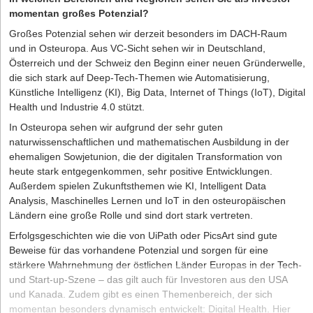
momentan großes Potenzial?
Großes Potenzial sehen wir derzeit besonders im DACH-Raum
und in Osteuropa. Aus VC-Sicht sehen wir in Deutschland,
Österreich und der Schweiz den Beginn einer neuen Gründerwelle,
die sich stark auf Deep-Tech-Themen wie Automatisierung,
Künstliche Intelligenz (KI), Big Data, Internet of Things (IoT), Digital
Health und Industrie 4.0 stützt.
In Osteuropa sehen wir aufgrund der sehr guten
naturwissenschaftlichen und mathematischen Ausbildung in der
ehemaligen Sowjetunion, die der digitalen Transformation von
heute stark entgegenkommen, sehr positive Entwicklungen.
Außerdem spielen Zukunftsthemen wie KI, Intelligent Data
Analysis, Maschinelles Lernen und IoT in den osteuropäischen
Ländern eine große Rolle und sind dort stark vertreten.
Erfolgsgeschichten wie die von UiPath oder PicsArt sind gute
Beweise für das vorhandene Potenzial und sorgen für eine
stärkere Wahrnehmung der östlichen Länder Europas in der Tech-
und Start-up-Szene – das gilt auch für Investoren aus den USA
und Kanada. Zudem gibt es einen Themenbereich, der sich
momentan besonders dynamisch entwickelt: Digital Health. Hier