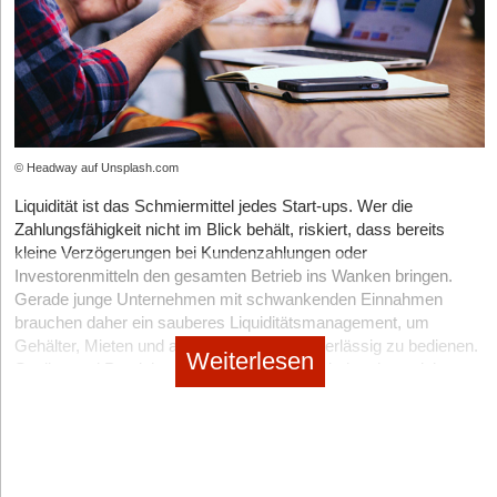
Problemen, sondern auch zu einem Vertrauensverlust bei den
● bessere Nachverfolgbarkeit bei Fehlbuchungen
ausgestattet werden und weitere 90 Milliarden Euro durch
Investor*innen. Zudem ist es häufig der Fall, dass keine klare
● teilweise integrierte Versicherungsleistungen
privates Kapital und Garantien mobilisieren – allerdings speziell
Trennung zwischen Gründer*in und Unternehmen existiert, was
für Mittelständler*innen und Scale-ups. Im Koali­tionsvertrag
Damit schützen Sie nicht nur Ihr Budget, sondern auch Ihre
für Investor*innen ein Risikofaktor sein kann.
aufgenommen wurde zudem der Plan, die Investitionen der WIN-
operative Stabilität. Denn finanzielle Zwischenfälle kosten in der
Ausweg:
Überprüfe regelmäßig die Gesellschafterverhältnisse
Initiative – einem breiten Bündnis aus Wirtschaft, Verbänden,
frühen Phase vor allem eins: Zeit, Fokus und Vertrauen.
und stelle sicher, dass alle Anteile klar dokumentiert und aktuell
Politik und KfW, deren teilnehmende Unternehmen rund 12
So entsteht ein ganzheitlicher Ansatz: Digitale Zahlungsprozesse
sind. Alle relevanten Verträge – etwa Arbeitsverträge,
Milliarden Euro zur Stärkung des Venture-Capital-Ökosystems in
© Headway auf Unsplash.com
sind geschützt, und auch die Infrastruktur des Unternehmens
Partnerschaftsvereinbarungen oder Lizenzverträge – sollten
Deutschland bereitstellen – mit Garantien des Bundes zu hebeln.
bleibt sicher.
ordentlich und rechtssicher dokumentiert sein. Achte darauf,
Liquidität ist das Schmiermittel jedes Start-ups. Wer die
Allerdings enthält der Koalitionsvertrag auch eine mögliche
dass deine IP-Rechte und Marken rechtlich abgesichert sind und
Zahlungsfähigkeit nicht im Blick behält, riskiert, dass bereits
Einschränkung: Die gesamte Start-up-Finanzierungsarchitektur
Situation 5: Wenn Gründer von Zusatzleistungen profitieren
du über die notwendigen Lizenzen verfügst, um dein
kleine Verzögerungen bei Kundenzahlungen oder
soll einem „Effizienz-Check“ unterzogen werden. Das deutet
möchten
Geschäftsmodell erfolgreich zu betreiben. Stelle sicher, dass der
Investorenmitteln den gesamten Betrieb ins Wanken bringen.
eher weniger auf eine Erhöhung der Finanzmittel hin. Die
Datenraum für die Due Diligence geordnet, vollständig und digital
In der Startup-Welt geht es nicht nur um das Bezahlen von
Gerade junge Unternehmen mit schwankenden Einnahmen
Bundesregierung plant jedoch, öffentliche
verfügbar ist. Wenn möglich, sollten alle relevanten Informationen
Ausgaben, sondern auch um sinnvolle Vorteile, die Prozesse
brauchen daher ein sauberes Liquiditätsmanagement, um
Finanzierungsprogramme für die Rüstungsindustrie zu öffnen,
über die Struktur des Unternehmens, Rechte und Pflichten der
erleichtern und Wachstum unterstützen. Genau hier bieten viele
Gehälter, Mieten und andere Fixkosten zuverlässig zu bedienen.
möchte die Raumfahrt über „meilensteinbasierte
Weiterlesen
Gesellschafter*innen sowie der aktuelle Status von IP und
Firmenkreditkarten zusätzliche Leistungen, die gerade in der
Studien und Praxisberichte zeigen immer wieder, dass viele
Finanzierungsinstrumente“ unterstützen und zudem spezielle
Marken schnell und unkompliziert zugänglich sein.
Gründerzeit spürbar helfen können.
Gründer diesen Aspekt unterschätzen, weil der Fokus auf
Förderungen für Gründerinnen ausbauen, da diese Gruppe
Wachstum, Produktentwicklung oder Markteintritt liegt. Dabei
derzeit unter­repräsentiert ist.
Je nach Anbieter profitieren Sie zum Beispiel von:
4. Unprofessionelle Gestaltung von Pitch Deck und
können schon einfache Instrumente wie ein Tagesgeldkonto
Unterlagen
● Reiseversicherungen bei geschäftlichen Terminen
helfen, finanzielle Puffer aufzubauen und die Planbarkeit zu
Für wen eignet sich Crowdinvesting?
Ein häufiges Problem bei der Erstellung von Pitch Decks ist die
● Cashback- oder Bonusprogrammen für regelmäßige Ausgaben
erhöhen. Doch warum nutzen so wenige Start-ups dieses