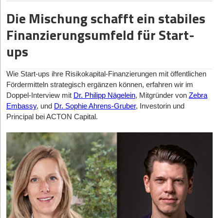
Während Jungunternehmen aus DeepTech, Raumfahrt und der
Überladung mit zu vielen Folien und zu viel Text. Gründer*innen
naheliegende Tool?
● verlängerten Zahlungszielen zur Liquiditätssteuerung
Rüstungsbranche also auf große Förderprogramme hoffen
Die Mischung schafft ein stabiles
tendieren oft dazu, das gesamte Produkt oder die technische
können, müssen sich Start-ups anderer Branchen nach
● besseren Konditionen bei internationalen Transaktionen
Finanzielle Flexibilität als Schlüssel: Warum kurzfristige
Komplexität detailliert darzustellen, was das Pitch Deck unnötig
Finanzierungsumfeld für Start-
alternativen Finanzierungsmöglichkeiten umschauen. Das betrifft
Reserven entscheidend sind
aufbläht. Eine klare Storyline fehlt häufig, und es wird keine
Vor allem wenn Sie viel unterwegs sind – etwa für Pitch-Events,
auch nachhaltige Start-ups, die zur Bekämpfung des
ups
überzeugende Erzählung aufgebaut, die das Interesse der
Messen
oder Kundentermine – entsteht schnell ein echter
Klimawandels so dringend benötigt werden und trotzdem kein
Kurzfristige Liquiditätsreserven sind für Start-ups ein Puffer
Investor*innen weckt. Zudem fehlt oftmals ein klares
Mehrwert. Diese Extras wirken oft im Hintergrund, entlasten aber
dezidiertes Förderprogramm erhalten. Insbesondere für grüne
gegen Unsicherheit. Sie gleichen schwankende Einnahmen aus
„Investment-Narrativ“, das die Investor*innen dazu motiviert, in
den Alltag und sorgen für zusätzliche Stabilität.
Jungunternehmer*innen könnte als Alternative zu staatlicher
und sichern, dass Gehälter, Mieten oder Lieferantenrechnungen
Wie Start-ups ihre Risikokapital-Finanzierungen mit öffentlichen
das Unternehmen zu investieren. Zahlen werden entweder nicht
Wichtig ist dabei, dass Sie Angebote nicht nur nach Prestige
Förderung oder klassischen Mitteln wie Business Angels und
pünktlich bedient werden. Dabei handelt es sich um sofort
Fördermitteln strategisch ergänzen können, erfahren wir im
integriert oder sind unrealistisch, und das „Why now“ bleibt ohne
auswählen, sondern nach echtem Nutzen:
Venture Capital das Crowdinvesting einen Blick wert sein.
verfügbare Mittel, die nicht langfristig gebunden sind. Die
Welche Leistungen
Doppel-Interview mit
Dr. Philipp Nägelein
, Mitgründer von
Zebra
Antwort.
passen zu Ihrer Phase und zu Ihren typischen Ausgaben?
Wirtschaftsprüfungsgesellschaft KPMG betont, dass selbst
Embassy
, und
Dr. Sophie Ahrens-Gruber
, Investorin und
Beim Crowdinvesting investieren viele private Kleinan­leger*innen
Ausweg:
Gestalte dein Pitch Deck mit maximal 15 Folien und
wenige Wochen Verzögerung bei Investorenzahlungen oder
So treffen Sie Entscheidungen nicht nur schnell, sondern auch
über eine entsprechende Investmentplattform in ein konkretes
Principal bei ACTON Capital.
konzentriere dich auf die wesentlichen Punkte: Problem –
Kundeneingängen schnell Druck aufbauen. Saisonale
fundiert – ein wichtiger Faktor in einer Phase, in der jede
Projekt oder Unternehmen ihrer Wahl. Im Gegensatz zum
Lösung – Markt – Geschäftsmodell – Team – Zahlen –
Schwankungen oder unerwartete Kosten verstärken diesen
finanzielle Struktur langfristige Wirkung hat.
Crowdfunding verfolgt Crowdinvesting den Ansatz, dass
Investment. Deine Präsentation sollte eine klare Storyline und
Effekt. Ein finanzielles Polster wirkt wie ein Airbag in turbulenten
Anleger*innen eine Rendite aus dem investierten Kapital ziehen.
einen roten Faden aufweisen. Vermeide zu viele technische
Phasen. In dynamischen Gründungszentren wie Berlin oder
Firmenkreditkarten als Wachstumshelfer statt Luxus
Grundsätzlich lassen Crowdinvesting-Kam­pagnen den
Details und konzentriere dich darauf, was dein Unternehmen
München zeigt sich, wie wertvoll solche Rücklagen sind.
Unternehmen einen großen Freiraum, was die individuelle
Eine Firmenkreditkarte ist in der Gründerzeit kein Statussymbol,
einzigartig macht. Visualisiere deine Konzepte und Daten, um die
Flexibilität entsteht nicht durch Kredite, sondern durch
Ausgestaltung in Bezug auf Zins, Tilgung und Laufzeit angeht.
sondern ein praktisches Werkzeug. Sie hilft Ihnen, spontan
Präsentation ansprechend und verständlich zu gestalten. Baue
vorbereitete Mittel auf verlässlichen Konten. Wer hier die besten
Auch zusätzliche Exit-Beteiligungen oder eine kontinuierliche
handlungsfähig zu bleiben, Ausgaben sauber zu trennen, Teams
ein klares und überzeugendes „Why now?“ ein, das den
Konditionen im Blick behalten will, findet mit einem
Gewinnbeteiligung sind möglich. Ein Crowd­investing lässt sich
effizient zu organisieren, Zahlungen sicher abzuwickeln und von
Investor*innen zeigt, warum sie jetzt investieren sollten. Am
Tagesgeldvergleich
eine einfache Möglichkeit, passende
gut mit anderen Finanzierungsformen kombinieren,
sinnvollen Zusatzleistungen zu profitieren.
Ende sollte ein klarer Call to Action stehen.
Angebote zu prüfen und Liquiditätsreserven sinnvoll zu parken.