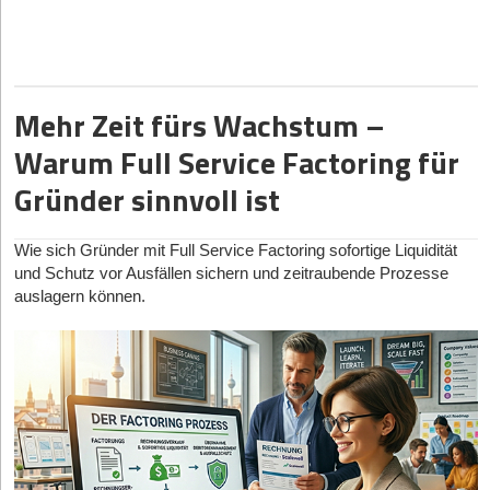
sinken die monatlichen Wohnkosten, weil keine Miete mehr
Alles beginnt mit den Gründern. Das Kernteam muss maximal
anfällt. Selbständige schaffen damit einen Vermögenswert, der
ambitioniert sein und einiges an Durchhaltevermögen mitbringen.
unabhängig vom Tagesgeschäft Bestand hat und langfristig an
Wir erwarten Technologieführerschaft und eine klare Go-to-
Wertsteigerung
gewinnen kann.
Market-Strategie mit Umsatzpotenzial im Milliardenbereich. Aber
auch operative Exzellenz ist uns wichtig. Wenn Prozesse richtig
Mehr Zeit fürs Wachstum –
Finanzierung solide durchrechnen
aufgesetzt sind, dann wachsen sie im Zuge einer
Warum Full Service Factoring für
Internationalisierung mit dem Unternehmen und stehen dabei nicht
Entscheidend ist eine realistische Kalkulation. Kaufpreis und
im Weg.
Nebenkosten stehen am Anfang. Hinzu kommen Eigenkapital,
Gründer sinnvoll ist
Zinsbindung und Tilgung. Auch Instandhaltung und Rücklagen
Sie haben slebst umfassende Erfahrungen als Seriengründer
gehören in die Rechnung.
gemacht: Welche Tipps haben Sie für Gründerinnen und
Wie sich Gründer mit Full Service Factoring sofortige Liquidität
Ein
Baufinanzierungs-Vergleich
hilft, Konditionen, Laufzeiten und
Gründer?
und Schutz vor Ausfällen sichern und zeitraubende Prozesse
Tilgungssätze strukturiert zu prüfen. Baufi24 etwa vergleicht nach
auslagern können.
Fokus, Commitment und Beständigkeit sind Eigenschaften, um
eigenen Angaben Angebote von mehr als 500
erfolgreich große Unternehmen zu aufzubauen. Entscheidend ist,
Finanzierungspartnern und verbindet digitale Prozesse mit
dass von Anfang an alle Partner, Mitarbeiter und auch Investoren
persönlicher Beratung. Das ist für Selbständige wichtig, weil
sorgsam ausgewählt werden – denn Erfolg ist Teamwork. Die
Banken ihre Einkommenssituation meist genauer prüfen als bei
erfolgreichsten Unternehmen sind meist jene mit den besten
Angestellten.
Mitarbeitern, den besten Netzwerken und natürlich den besten
Investoren. Nur Gründer mit dem höchsten Anspruch an sich
Bonität und Liquidität früh vorbereiten
selbst und ihr Umfeld schaffen es an die Spitze.
Selbständige sollten eine Immobilienfinanzierung rechtzeitig