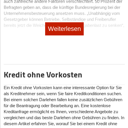
auch zahlreiche andere Faktoren verschlechtert. 50 Prozent der
verpassen Chancen, weil ihnen das Wissen über öffentliche und
geprüft, ob die Interessen der Crowd zu den Werten und zur
langfristig stärkt.
Hier setzt die
Tokenize.it
-Plattform an. Du als Gründer*in erhältst
Befragten geben an, dass die künftige Bundesregierung bei der
Orientierung des Start-ups passen und ob dessen
private Kapitalquellen fehlt. Hier braucht es mehr Aufklärung und
mit wenigen Schritten einen Invest-Now-Button, der auf deiner
Unternehmensbesteuerung ansetzen muss. „Unabhängig vom
Geschäftsmodell für Anleger*innen nachvollziehbar ist. Um das
gezielte Beratung.
Fazit: Ein unterschätztes Tool mit großem Potenzial
eigenen Website oder in deiner Kommunikation, z.B. E-Mails,
Gesetzgeber können Betriebe, Selbständige und Freiberufler
Risikoprofil eines Finanzprodukts möglichst gering zu halten,
Sophie Ahrens-Gruber:
Deutschland muss mehr Anreize für
eingebunden werden kann. Interessierte Investor*innen können
bereits jetzt die Weichen stellen, um die Abgabenlast zu senken“,
werden von den Plattformen außerdem unterschiedlich
Tagesgeldkonten sind keine spektakulären Finanzinstrumente,
Weiterlesen
institutionelle Investoren schaffen, in Venture Capital zu
auf den Button klicken und investieren – in digitale Anteile,
erklärt Prof. Dr. Christoph Juhn, Professor für Steuerrecht sowie
detaillierte Prüfungen durchgeführt. Bei Impact-orientierten
doch gerade ihre Einfachheit macht sie wertvoll. Start-ups
investieren. Der VC-Anteil am BIP liegt in Deutschland nur bei
genauer gesagt Genussrechte, die sie wirtschaftlich mit
geschäftsführender Partner der
JUHN Partner
Plattformen schließt dies beispielsweise auch eine Bewertung
profitieren von sofortiger Verfügbarkeit, überschaubarer
0,047 Prozent – etwa 31 Prozent unter dem französischen
Gesellschafter*innen gleichstellen. Das Besondere: Im Vergleich
Steuerberatungskanzlei.
der Nachhaltigkeit des Start-ups mit ein.
Verzinsung mit planbarer Konstanz und hoher Sicherheit. Als
Niveau und sogar über 50 Prozent unter dem britischen Anteil. In
zu herkömmlichen Finanzierungsrunden ist kein Notar-Termin
Ergänzung zu anderen Finanzstrategien ermöglichen sie eine
Anstatt sich erst in der Steuererklärung oder beim
Daraufhin erfolgt ein erstes Angebot seitens der Plattform, das
den USA ist der Anteil fünfzehn Mal höher (0,72 Prozent im Jahr
notwendig und der Prozess dauert nur wenige Minuten. Die
solide Basis, um flexibel auf Chancen und Krisen zu reagieren.
Jahresabschluss mit den steuerlichen Aspekten
einen Überblick über die Kosten des Finanzprodukts gibt. Es
Plattform kümmert sich um sämtliche rechtlichen
2019). Hier gibt es erheblichen Nachholbedarf.
Während Banken wie ING oder DKB dieses Produkt schon lange
auseinanderzusetzen, gilt es bereits jetzt an einer Vielzahl von
folgen die Due Diligence und – falls diese erfolgreich verlaufen ist
Rahmenbedingungen – so werden auch deine Anwaltskosten
anbieten, nutzen inzwischen auch junge Unternehmen wie
Frau Dr. Ahrens-Gruber, Herr Dr. Nägelein – danke für die
Stellschrauben zu drehen, die Vorteile bringen können – was
– die Strukturierung des Finanzprodukts sowie die Erstellung der
Kredit ohne Vorkosten
reduziert. Du bestimmst dabei flexibel deine Konditionen: Wie
Celonis oder N26 solche Konten. Damit wird deutlich:
Insights
gerade in wirtschaftlich schwierigen Zeiten bares Geld bedeuten
Emissionsdokumente. Gemeinsam wird darüber hinaus ein
hoch ist deine Unternehmensbewertung? Wie viele
Liquiditätsmanagement muss nicht kompliziert sein. Ein
kann.
Kampagnenplan entwickelt, um die Anleger*innen der Plattform
Genussrechte möchtest du erstellen? Ab welcher
Tagesgeldkonto reicht oft, um Stabilität und Planungssicherheit
Ein Kredit ohne Vorkosten kann eine interessante Option für Sie
und die Community des Unternehmens umfassend abzuholen.
Investitionssumme können Investor*innen einsteigen?
nachhaltig zu unterstützen.
Diese sechs Steuer-Hacks sind Bares wert
als Kreditnehmer sein, wenn Sie faire Kreditkonditionen suchen.
Danach kann das Crowdinvesting starten. Grob können Start-
Der Invest-Now-Button kann dabei auf zwei verschiedene Arten
Bei einem solchen Darlehen fallen keine zusätzlichen Gebühren
ups mit einer Vorbereitungszeit von etwa acht bis zwölf Wochen
genutzt werden, die im Folgenden erklärt werden und die es dir
# 1. Betriebsausgaben richtig absetzen
für die Beantragung oder Bearbeitung an. Eine kostenlose
rechnen, bis ein Crowdinvesting starten kann. Hinzu kommt die
ermöglichen, dein Fundraising flexibel zu gestalten.
Kreditanfrage ermöglicht es Ihnen, verschiedene Angebote zu
Viele Ausgaben, die im betrieblichen Alltag anfallen, lassen sich
Zeit, in der das Kapital eingesammelt wird. Diese
vergleichen und das beste Darlehen ohne Gebühren zu finden. In
Private Fundraise:
Mit dieser Option kannst du gezielt bis
steuerlich geltend machen. Hierzu zählen nicht nur größere
Vermittlungsphase kann stark variieren und ist abhängig von
diesem Artikel erfahren Sie, worauf Sie bei einem Kredit ohne
zu 149 Investor*innen ansprechen, ohne der Prospektpflicht
Investitionen, sondern auch kleinere Betriebskosten wie
verschiedenen Faktoren wie der Attraktivität des Finanzprodukts,