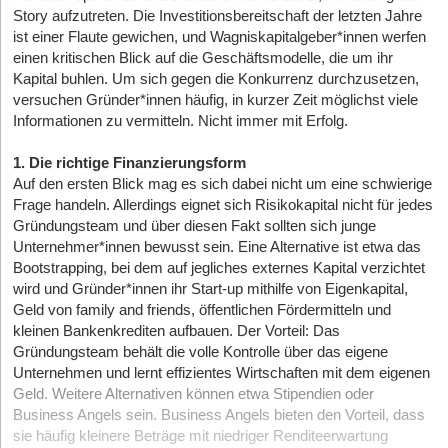
Story aufzutreten. Die Investitions­bereitschaft der letzten Jahre
ist einer Flaute gewichen, und Wagniskapitalgeber*innen werfen
einen kritischen Blick auf die Geschäftsmodelle, die um ihr
Kapital buhlen. Um sich gegen die Konkurrenz durchzusetzen,
versuchen Gründer*innen häufig, in kurzer Zeit möglichst viele
Informationen zu vermitteln. Nicht immer mit Erfolg.
1. Die richtige Finanzierungsform
Auf den ersten Blick mag es sich dabei nicht um eine schwierige
Frage handeln. Allerdings eignet sich Risikokapital nicht für jedes
Gründungsteam und über diesen Fakt sollten sich junge
Unternehmer*innen bewusst sein. Eine Alternative ist etwa das
Bootstrapping, bei dem auf jegliches externes Kapital verzichtet
wird und Gründer*innen ihr Start-up mithilfe von Eigenkapital,
Geld von family and friends, öffentlichen Fördermitteln und
kleinen Bankenkrediten aufbauen. Der Vorteil: Das
Gründungsteam behält die volle Kontrolle über das eigene
Unternehmen und lernt effizientes Wirtschaften mit dem eigenen
Geld. Weitere Alternativen können etwa Stipendien oder
Business Angels sein. Business Angels bieten den Vorteil, dass
sie häufig kleinere Beträge mit niedriger Renditeerwartung